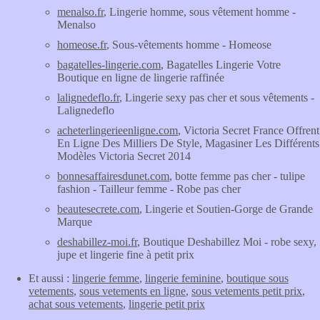
menalso.fr
, Lingerie homme, sous vêtement homme -
Menalso
homeose.fr
, Sous-vêtements homme - Homeose
bagatelles-lingerie.com
, Bagatelles Lingerie Votre
Boutique en ligne de lingerie raffinée
lalignedeflo.fr
, Lingerie sexy pas cher et sous vêtements -
Lalignedeflo
acheterlingerieenligne.com
, Victoria Secret France Offrent
En Ligne Des Milliers De Style, Magasiner Les Différents
Modèles Victoria Secret 2014
bonnesaffairesdunet.com
, botte femme pas cher - tulipe
fashion - Tailleur femme - Robe pas cher
beautesecrete.com
, Lingerie et Soutien-Gorge de Grande
Marque
deshabillez-moi.fr
, Boutique Deshabillez Moi - robe sexy,
jupe et lingerie fine à petit prix
Et aussi :
lingerie femme
,
lingerie feminine
,
boutique sous
vetements
,
sous vetements en ligne
,
sous vetements petit prix
,
achat sous vetements
,
lingerie petit prix