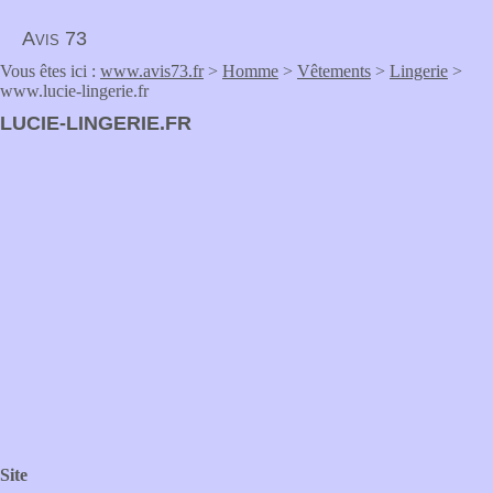
Avis 73
Vous êtes ici :
www.avis73.fr
>
Homme
>
Vêtements
>
Lingerie
>
www.lucie-lingerie.fr
LUCIE-LINGERIE.FR
Site