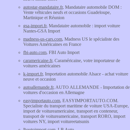
autostar-mandataire.fr
, Mandataire automobile DOM :
Vente véhicules neufs et occasions Guadeloupe,
Martinique et Réunion
gsa-import.fr
, Mandataire automobile : import voiture
Nantes-GSA Import
madness-us-cars.com
, Madness US le spécialiste des
Voitures Américaines en France
fbi-auto.com
, FBI Auto Import
caramericaine.fr
, Caraméricaine, votre importateur de
voitures américaines
k-import.fr
, Importation automobile Alsace - achat voiture
neuve et occasion
autoallemande.fr
, AUTO ALLEMANDE - Importation de
voitures d'occasion en Allemagne
easyimportauto.com
, EASYIMPORTAUTO.COM.
Specialiste du transport maritime de voiture USA-Europe,
import de voitureamericaine, transport en conteneur,
transport de voitureamericaine, transport RORO, import
voitures NY, import voitureetatsunis
lbautoimport.com
, LB Auto