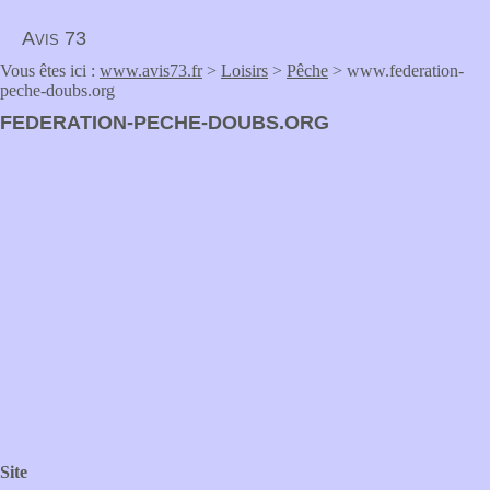
Avis 73
Vous êtes ici :
www.avis73.fr
>
Loisirs
>
Pêche
> www.federation-
peche-doubs.org
FEDERATION-PECHE-DOUBS.ORG
Site