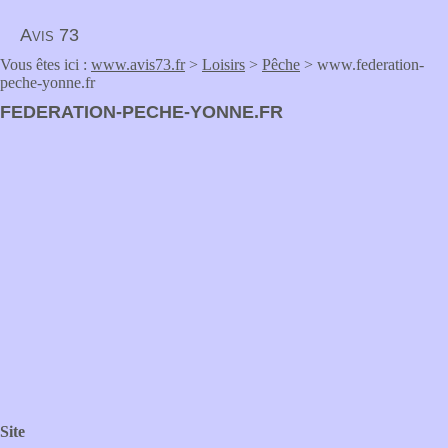
Avis 73
Vous êtes ici :
www.avis73.fr
>
Loisirs
>
Pêche
> www.federation-
peche-yonne.fr
FEDERATION-PECHE-YONNE.FR
Site