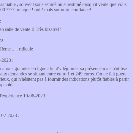
 pas fiable , souvent sous estimé ou surestimé lorsqu'il veule que vous
 400 ???? arnaque ! oui ! mais sur notre confiance!
:
n salle de vente !! Très bizarre!?
22 :
eme .. .. ridicule
4-2023 :
ations gratuites en ligne afin d'y légitimer sa présence mais n'utilise
 aux demandes se situant entre entre 1 et 249 euros. On ne fait guère
ieux, qui n'hésitent pas à fournir des indications plutôt fiables à partir
opacité.
 l'expérience 19-06-2023 :
7-07-2023 :