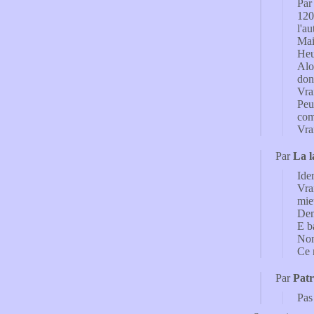
Par 
120
l'au
Mai
Heu
Alo
don
Vrai
Peu
comm
Vra
Par
La l
Ide
Vra
mie
Dem
E b
Non
Ce 
Par
Patr
Pas