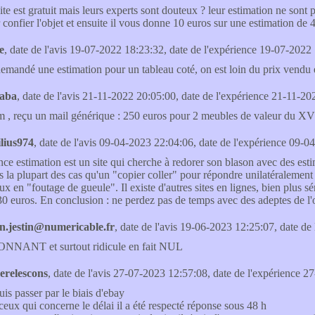
site est gratuit mais leurs experts sont douteux ? leur estimation ne sont
r confier l'objet et ensuite il vous donne 10 euros sur une estimation de
e
, date de l'avis 19-07-2022 18:23:32, date de l'expérience 19-07-2022 
demandé une estimation pour un tableau coté, on est loin du prix vendu e
aba
, date de l'avis 21-11-2022 20:05:00, date de l'expérience 21-11-20
m , reçu un mail générique : 250 euros pour 2 meubles de valeur du XVII
lius974
, date de l'avis 09-04-2023 22:04:06, date de l'expérience 09-0
nce estimation est un site qui cherche à redorer son blason avec des estim
s la plupart des cas qu'un "copier coller" pour répondre unilatéralement
x en "foutage de gueule". Il existe d'autres sites en lignes, bien plus sér
30 euros. En conclusion : ne perdez pas de temps avec des adeptes de l'
en.jestin@numericable.fr
, date de l'avis 19-06-2023 12:25:07, date de
NNANT et surtout ridicule en fait NUL
erelescons
, date de l'avis 27-07-2023 12:57:08, date de l'expérience 2
uis passer par le biais d'ebay
ceux qui concerne le délai il a été respecté réponse sous 48 h