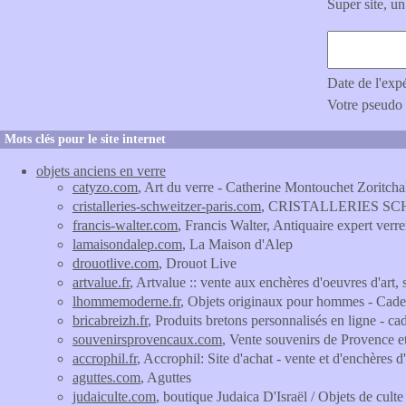
Super site, un
Date de l'exp
Votre pseudo
Mots clés pour le site internet
objets anciens en verre
catyzo.com
, Art du verre - Catherine Montouchet Zoritcha
cristalleries-schweitzer-paris.com
, CRISTALLERIES S
francis-walter.com
, Francis Walter, Antiquaire expert verre
lamaisondalep.com
, La Maison d'Alep
drouotlive.com
, Drouot Live
artvalue.fr
, Artvalue :: vente aux enchères d'oeuvres d'art, 
lhommemoderne.fr
, Objets originaux pour hommes - Ca
bricabreizh.fr
, Produits bretons personnalisés en ligne - c
souvenirsprovencaux.com
, Vente souvenirs de Provence e
accrophil.fr
, Accrophil: Site d'achat - vente et d'enchères d
aguttes.com
, Aguttes
judaiculte.com
, boutique Judaica D'Israël / Objets de culte 