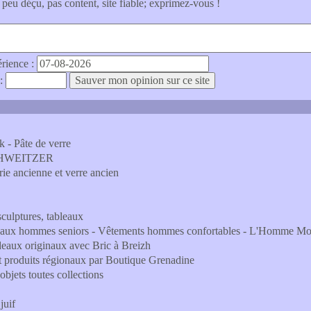
 peu déçu, pas content, site fiable; exprimez-vous !
érience :
 :
k - Pâte de verre
CHWEITZER
rie ancienne et verre ancien
sculptures, tableaux
deaux hommes seniors - Vêtements hommes confortables - L'Homme M
adeaux originaux avec Bric à Breizh
t produits régionaux par Boutique Grenadine
'objets toutes collections
juif