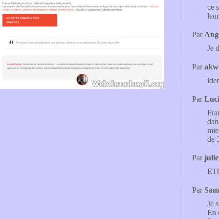
ce 
leu
Par
Ang
Je 
Par
akw
ide
Par
Luci
Fra
dan
mieu
de 
Par
juli
ETO
Par
Sam
Je s
En 