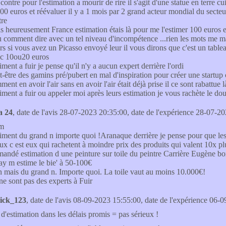
contre pour l'estimation a mourir de rire il s'agit d'une statue en terre c
00 euros et réévaluer il y a 1 mois par 2 grand acteur mondial du sect
tre
s heureusement France estimation étais là pour me l'estimer 100 euro
 comment dire avec un tel niveau d'incompétence ...rien les mots me 
rs si vous avez un Picasso envoyé leur il vous dirons que c'est un table
c 10ou20 euros
ment a fuir je pense qu'il n'y a aucun expert derrière l'ordi
t-être des gamins pré/pubert en mal d'inspiration pour créer une startup
ent en avoir l'air sans en avoir l'air était déjà prise il ce sont rabattue 
iment a fuir ou appeler moi après leurs estimation je vous rachète le do
a 24
, date de l'avis 28-07-2023 20:35:00, date de l'expérience 28-07-20
m
iment du grand n importe quoi !Aranaque derrière je pense pour que les 
ux c est eux qui rachetent à moindre prix des produits qui valent 10x pl
andé estimation d une peinture sur toile du peintre Carrière Eugène bo
ay m estime le bie' à 50-100€
 mais du grand n. Importe quoi. La toile vaut au moins 10.000€!
ne sont pas des experts à Fuir
ick_123
, date de l'avis 08-09-2023 15:55:00, date de l'expérience 06-0
 d'estimation dans les délais promis = pas sérieux !