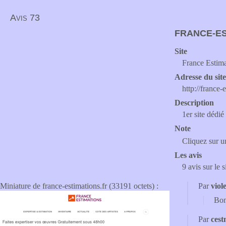
Avis 73
FRANCE-ES
Site
France Estima
Adresse du sit
http://france-
Description
1er site dédié
Note
Cliquez sur un
Les avis
9 avis sur le 
Miniature de france-estimations.fr (33191 octets) :
Par
viole
Bon
Par
ces