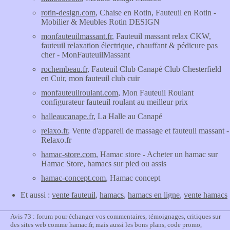
rotin-design.com
, Chaise en Rotin, Fauteuil en Rotin -
Mobilier & Meubles Rotin DESIGN
monfauteuilmassant.fr
, Fauteuil massant relax CKW,
fauteuil relaxation électrique, chauffant & pédicure pas
cher - MonFauteuilMassant
rochembeau.fr
, Fauteuil Club Canapé Club Chesterfield
en Cuir, mon fauteuil club cuir
monfauteuilroulant.com
, Mon Fauteuil Roulant
configurateur fauteuil roulant au meilleur prix
halleaucanape.fr
, La Halle au Canapé
relaxo.fr
, Vente d'appareil de massage et fauteuil massant -
Relaxo.fr
hamac-store.com
, Hamac store - Acheter un hamac sur
Hamac Store, hamacs sur pied ou assis
hamac-concept.com
, Hamac concept
Et aussi :
vente fauteuil
,
hamacs
,
hamacs en ligne
,
vente hamacs
Avis 73 : forum pour échanger vos commentaires, témoignages, critiques sur
des sites web comme hamac.fr, mais aussi les bons plans, code promo,