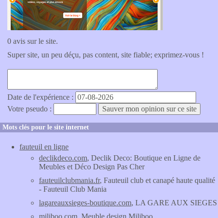
0 avis sur le site.
Super site, un peu déçu, pas content, site fiable; exprimez-vous !
Date de l'expérience :
Votre pseudo :
Mots clés pour le site internet
fauteuil en ligne
declikdeco.com
, Declik Deco: Boutique en Ligne de
Meubles et Déco Design Pas Cher
fauteuilclubmania.fr
, Fauteuil club et canapé haute qualité
- Fauteuil Club Mania
lagareauxsieges-boutique.com
, LA GARE AUX SIEGES
miliboo.com
, Meuble design Miliboo