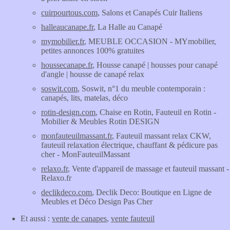
cuirpourtous.com
, Salons et Canapés Cuir Italiens
halleaucanape.fr
, La Halle au Canapé
mymobilier.fr
, MEUBLE OCCASION - MYmobilier,
petites annonces 100% gratuites
houssecanape.fr
, Housse canapé | housses pour canapé
d'angle | housse de canapé relax
soswit.com
, Soswit, n°1 du meuble contemporain :
canapés, lits, matelas, déco
rotin-design.com
, Chaise en Rotin, Fauteuil en Rotin -
Mobilier & Meubles Rotin DESIGN
monfauteuilmassant.fr
, Fauteuil massant relax CKW,
fauteuil relaxation électrique, chauffant & pédicure pas
cher - MonFauteuilMassant
relaxo.fr
, Vente d'appareil de massage et fauteuil massant -
Relaxo.fr
declikdeco.com
, Declik Deco: Boutique en Ligne de
Meubles et Déco Design Pas Cher
Et aussi :
vente de canapes
,
vente fauteuil