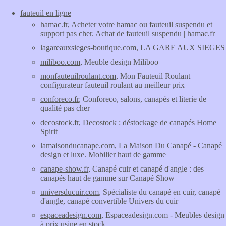
fauteuil en ligne
hamac.fr
, Acheter votre hamac ou fauteuil suspendu et
support pas cher. Achat de fauteuil suspendu | hamac.fr
lagareauxsieges-boutique.com
, LA GARE AUX SIEGES
miliboo.com
, Meuble design Miliboo
monfauteuilroulant.com
, Mon Fauteuil Roulant
configurateur fauteuil roulant au meilleur prix
conforeco.fr
, Conforeco, salons, canapés et literie de
qualité pas cher
decostock.fr
, Decostock : déstockage de canapés Home
Spirit
lamaisonducanape.com
, La Maison Du Canapé - Canapé
design et luxe. Mobilier haut de gamme
canape-show.fr
, Canapé cuir et canapé d'angle : des
canapés haut de gamme sur Canapé Show
universducuir.com
, Spécialiste du canapé en cuir, canapé
d'angle, canapé convertible Univers du cuir
espaceadesign.com
, Espaceadesign.com - Meubles design
à prix usine en stock