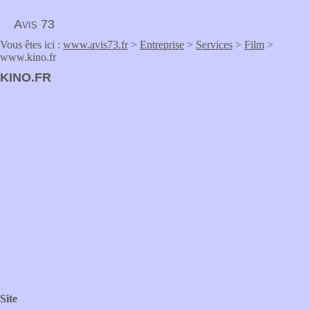
Avis 73
Vous êtes ici :
www.avis73.fr
>
Entreprise
>
Services
>
Film
>
www.kino.fr
KINO.FR
Site