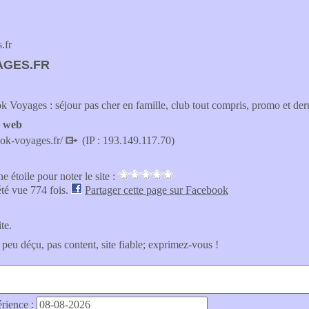
.fr
AGES.FR
 Voyages : séjour pas cher en famille, club tout compris, promo et derni
e web
ook-voyages.fr/
(IP : 193.149.117.70)
e étoile pour noter le site :
été vue 774 fois.
Partager cette page sur Facebook
ite.
 peu déçu, pas content, site fiable; exprimez-vous !
érience :