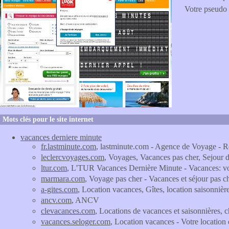
Votre pseudo
Mots clés pour le site internet
vacances derniere minute
fr.lastminute.com
, lastminute.com - Agence de Voyage - Rés
leclercvoyages.com
, Voyages, Vacances pas cher, Sejour 
ltur.com
, L'TUR Vacances Dernière Minute - Vacances: vol
marmara.com
, Voyage pas cher - Vacances et séjour pas 
a-gites.com
, Location vacances, Gîtes, location saisonnière
ancv.com
, ANCV
clevacances.com
, Locations de vacances et saisonnières, 
vacances.seloger.com
, Location vacances - Votre locatio