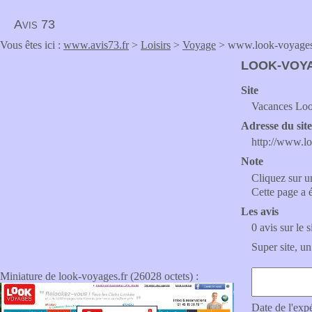
Avis 73
Vous êtes ici :
www.avis73.fr
>
Loisirs
>
Voyage
> www.look-voyages
LOOK-VOY
Site
Vacances Look
Adresse du sit
http://www.l
Note
Cliquez sur un
Cette page a 
Les avis
0 avis sur le s
Super site, un
Miniature de look-voyages.fr (26028 octets) :
Date de l'exp