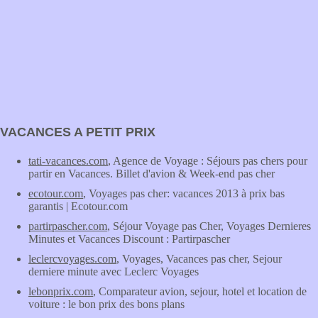
VACANCES A PETIT PRIX
tati-vacances.com
, Agence de Voyage : Séjours pas chers pour
partir en Vacances. Billet d'avion & Week-end pas cher
ecotour.com
, Voyages pas cher: vacances 2013 à prix bas
garantis | Ecotour.com
partirpascher.com
, Séjour Voyage pas Cher, Voyages Dernieres
Minutes et Vacances Discount : Partirpascher
leclercvoyages.com
, Voyages, Vacances pas cher, Sejour
derniere minute avec Leclerc Voyages
lebonprix.com
, Comparateur avion, sejour, hotel et location de
voiture : le bon prix des bons plans