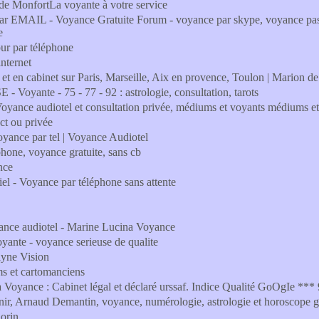
de MonfortLa voyante à votre service
EMAIL - Voyance Gratuite Forum - voyance par skype, voyance pas c
e
ur par téléphone
internet
et en cabinet sur Paris, Marseille, Aix en provence, Toulon | Marion de
oyante - 75 - 77 - 92 : astrologie, consultation, tarots
Voyance audiotel et consultation privée, médiums et voyants médiums e
ct ou privée
oyance par tel | Voyance Audiotel
hone, voyance gratuite, sans cb
nce
ciel - Voyance par téléphone sans attente
ance audiotel - Marine Lucina Voyance
oyante - voyance serieuse de qualite
lyne Vision
s et cartomanciens
 Voyance : Cabinet légal et déclaré urssaf. Indice Qualité GoOgIe *** 
ir, Arnaud Demantin, voyance, numérologie, astrologie et horoscope gr
horin