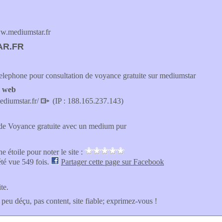
.mediumstar.fr
AR.FR
lephone pour consultation de voyance gratuite sur mediumstar
e web
ediumstar.fr/
(IP : 188.165.237.143)
 de Voyance gratuite avec un medium pur
e étoile pour noter le site :
été vue 549 fois.
Partager cette page sur Facebook
ite.
 peu déçu, pas content, site fiable; exprimez-vous !