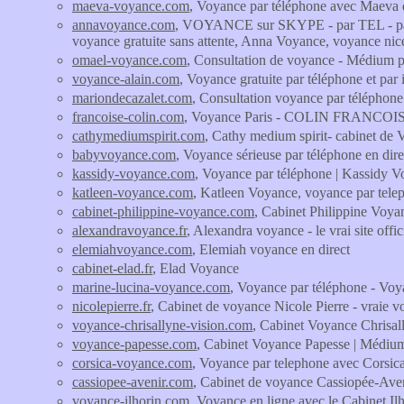
maeva-voyance.com
, Voyance par téléphone avec Maeva 
annavoyance.com
, VOYANCE sur SKYPE - par TEL - par 
voyance gratuite sans attente, Anna Voyance, voyance nic
omael-voyance.com
, Consultation de voyance - Médium p
voyance-alain.com
, Voyance gratuite par téléphone et par 
mariondecazalet.com
, Consultation voyance par téléphone 
francoise-colin.com
, Voyance Paris - COLIN FRANCOISE - V
cathymediumspirit.com
, Cathy medium spirit- cabinet de 
babyvoyance.com
, Voyance sérieuse par téléphone en dire
kassidy-voyance.com
, Voyance par téléphone | Kassidy V
katleen-voyance.com
, Katleen Voyance, voyance par telep
cabinet-philippine-voyance.com
, Cabinet Philippine Voya
alexandravoyance.fr
, Alexandra voyance - le vrai site offi
elemiahvoyance.com
, Elemiah voyance en direct
cabinet-elad.fr
, Elad Voyance
marine-lucina-voyance.com
, Voyance par téléphone - Voy
nicolepierre.fr
, Cabinet de voyance Nicole Pierre - vraie v
voyance-chrisallyne-vision.com
, Cabinet Voyance Chrisal
voyance-papesse.com
, Cabinet Voyance Papesse | Médium
corsica-voyance.com
, Voyance par telephone avec Corsica
cassiopee-avenir.com
, Cabinet de voyance Cassiopée-Aven
voyance-ilhorin.com
, Voyance en ligne avec le Cabinet Il