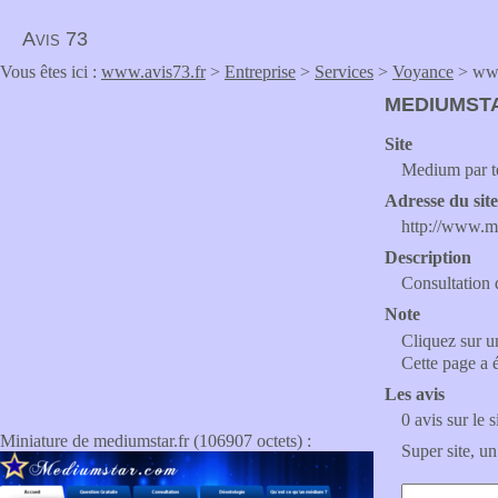
Avis 73
Vous êtes ici :
www.avis73.fr
>
Entreprise
>
Services
>
Voyance
> www
MEDIUMST
Site
Medium par te
Adresse du sit
http://www.m
Description
Consultation
Note
Cliquez sur un
Cette page a 
Les avis
0 avis sur le s
Miniature de mediumstar.fr (106907 octets) :
Super site, un