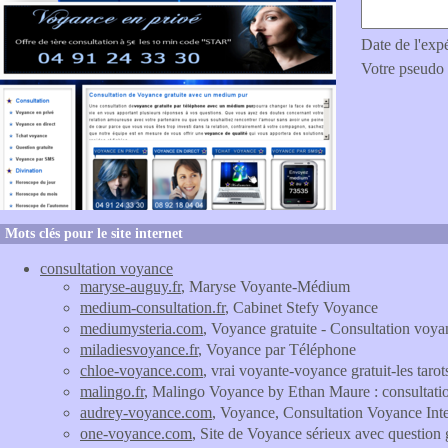
Date de l'exp
Votre pseudo
Mots clés pour le site internet
consultation voyance
maryse-auguy.fr
, Maryse Voyante-Médium
medium-consultation.fr
, Cabinet Stefy Voyance
mediumysteria.com
, Voyance gratuite - Consultation voy
miladiesvoyance.fr
, Voyance par Téléphone
chloe-voyance.com
, vrai voyante-voyance gratuit-les tarot
malingo.fr
, Malingo Voyance by Ethan Maure : consultati
audrey-voyance.com
, Voyance, Consultation Voyance In
one-voyance.com
, Site de Voyance sérieux avec question 