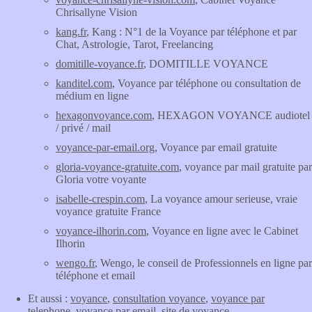
Chrisallyne Vision
kang.fr
, Kang : N°1 de la Voyance par téléphone et par
Chat, Astrologie, Tarot, Freelancing
domitille-voyance.fr
, DOMITILLE VOYANCE
kanditel.com
, Voyance par téléphone ou consultation de
médium en ligne
hexagonvoyance.com
, HEXAGON VOYANCE audiotel
/ privé / mail
voyance-par-email.org
, Voyance par email gratuite
gloria-voyance-gratuite.com
, voyance par mail gratuite par
Gloria votre voyante
isabelle-crespin.com
, La voyance amour serieuse, vraie
voyance gratuite France
voyance-ilhorin.com
, Voyance en ligne avec le Cabinet
Ilhorin
wengo.fr
, Wengo, le conseil de Professionnels en ligne par
téléphone et email
Et aussi :
voyance
,
consultation voyance
,
voyance par
telephone
,
voyance par email
,
site de voyance