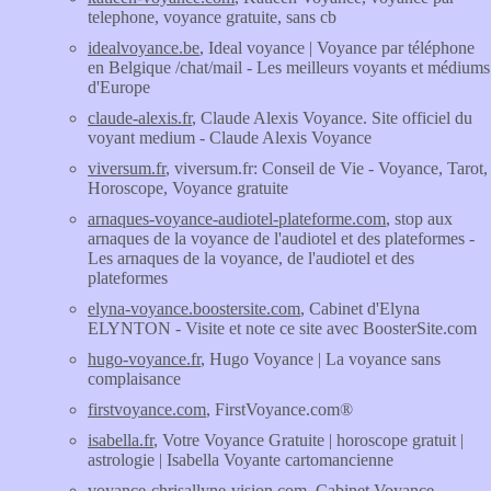
telephone, voyance gratuite, sans cb
idealvoyance.be
, Ideal voyance | Voyance par téléphone
en Belgique /chat/mail - Les meilleurs voyants et médiums
d'Europe
claude-alexis.fr
, Claude Alexis Voyance. Site officiel du
voyant medium - Claude Alexis Voyance
viversum.fr
, viversum.fr: Conseil de Vie - Voyance, Tarot,
Horoscope, Voyance gratuite
arnaques-voyance-audiotel-plateforme.com
, stop aux
arnaques de la voyance de l'audiotel et des plateformes -
Les arnaques de la voyance, de l'audiotel et des
plateformes
elyna-voyance.boostersite.com
, Cabinet d'Elyna
ELYNTON - Visite et note ce site avec BoosterSite.com
hugo-voyance.fr
, Hugo Voyance | La voyance sans
complaisance
firstvoyance.com
, FirstVoyance.com®
isabella.fr
, Votre Voyance Gratuite | horoscope gratuit |
astrologie | Isabella Voyante cartomancienne
voyance-chrisallyne-vision.com
, Cabinet Voyance