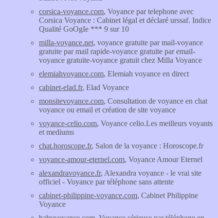
corsica-voyance.com
, Voyance par telephone avec
Corsica Voyance : Cabinet légal et déclaré urssaf. Indice
Qualité GoOgIe *** 9 sur 10
milla-voyance.net
, voyance gratuite par mail-voyance
gratuite par mail rapide-voyance gratuite par email-
voyance gratuite-voyance gratuit chez Milla Voyance
elemiahvoyance.com
, Elemiah voyance en direct
cabinet-elad.fr
, Elad Voyance
monsitevoyance.com
, Consultation de voyance en chat
voyance ou email et création de site voyance
voyance-celio.com
, Voyance celio.Les meilleurs voyants
et mediums
chat.horoscope.fr
, Salon de la voyance : Horoscope.fr
voyance-amour-eternel.com
, Voyance Amour Eternel
alexandravoyance.fr
, Alexandra voyance - le vrai site
officiel - Voyance par téléphone sans attente
cabinet-philippine-voyance.com
, Cabinet Philippine
Voyance
babyvoyance.com
, Voyance sérieuse par téléphone en