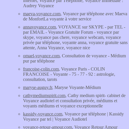
Internet, Voyance par Téléphone, Voyance Immédiate :
Audrey Voyance
maeva-voyance.com
, Voyance par téléphone avec Maeva
de MonfortLa voyante à votre service
annavoyance.com
, VOYANCE sur SKYPE - par TEL -
par EMAIL - Voyance Gratuite Forum - voyance par
skype, voyance pas chere, voyance webcam, voyance
privée par téléphone, voyante anna, voyance gratuite sans
attente, Anna Voyance, voyance nice
omael-voyance.com
, Consultation de voyance - Médium
pur par téléphone
francoise-colin.com
, Voyance Paris - COLIN
FRANCOISE - Voyante - 75 - 77 - 92 : astrologie,
consultation, tarots
maryse-auguy.fr
, Maryse Voyante-Médium
cathymediumspirit.com
, Cathy medium spirit- cabinet de
Voyance audiotel et consultation privée, médiums et
voyants médiums et voyance exceptionnelle
kassidy-voyance.com
, Voyance par téléphone | Kassidy
Voyance par tel | Voyance Audiotel
voyance-retour-amour.com
, Voyance Retour Amour