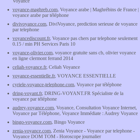
Voyance
voyance-maghreb.com
, Voyance arabe | Maghrébins de France |
voyance arabe par téléphone
divivoyance.com
, DiviVoyance, prediction serieuse de voyance
par telephone
voyancediscount.fr
, Voyance pas chers par telephone seulement
0.15 / min PH Services Paris 10
voyance-olivier.com
, voyance gratuite sans cb, olivier voyance
en ligne clermont ferrand 2014
celiah-voyance.fr
, Celiah Voyance
voyance-essentielle.fr
, VOYANCE ESSENTIELLE
cyriele-voyance-telephone.com
, Voyance par téléphone
dring-voyant.fr
, DRING-VOYANT.FR Spécialiste de la
voyance par téléphone
audrey-voyance.com
, Voyance, Consultation Voyance Internet,
Voyance par Téléphone, Voyance Immédiate : Audrey Voyance
bingo-voyance.com
, Bingo Voyance
zenia-voyance.com
, Zenia Voyance - Voyance par telephone -
Voyance DOM TOM - Horoscope journalier