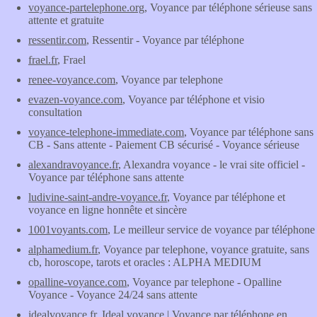
voyance-partelephone.org
, Voyance par téléphone sérieuse sans
attente et gratuite
ressentir.com
, Ressentir - Voyance par téléphone
frael.fr
, Frael
renee-voyance.com
, Voyance par telephone
evazen-voyance.com
, Voyance par téléphone et visio
consultation
voyance-telephone-immediate.com
, Voyance par téléphone sans
CB - Sans attente - Paiement CB sécurisé - Voyance sérieuse
alexandravoyance.fr
, Alexandra voyance - le vrai site officiel -
Voyance par téléphone sans attente
ludivine-saint-andre-voyance.fr
, Voyance par téléphone et
voyance en ligne honnête et sincère
1001voyants.com
, Le meilleur service de voyance par téléphone
alphamedium.fr
, Voyance par telephone, voyance gratuite, sans
cb, horoscope, tarots et oracles : ALPHA MEDIUM
opalline-voyance.com
, Voyance par telephone - Opalline
Voyance - Voyance 24/24 sans attente
idealvoyance.fr
, Ideal voyance | Voyance par téléphone en