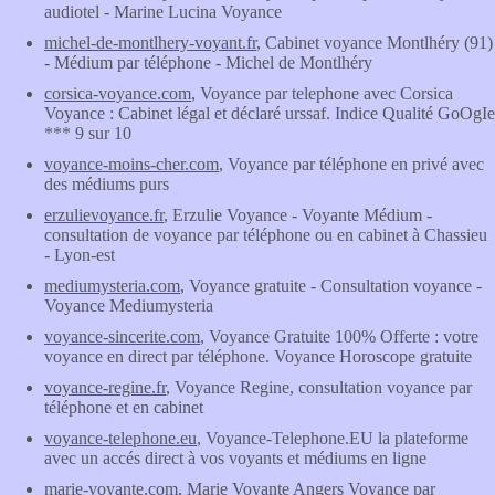
audiotel - Marine Lucina Voyance
michel-de-montlhery-voyant.fr
, Cabinet voyance Montlhéry (91)
- Médium par téléphone - Michel de Montlhéry
corsica-voyance.com
, Voyance par telephone avec Corsica
Voyance : Cabinet légal et déclaré urssaf. Indice Qualité GoOgIe
*** 9 sur 10
voyance-moins-cher.com
, Voyance par téléphone en privé avec
des médiums purs
erzulievoyance.fr
, Erzulie Voyance - Voyante Médium -
consultation de voyance par téléphone ou en cabinet à Chassieu
- Lyon-est
mediumysteria.com
, Voyance gratuite - Consultation voyance -
Voyance Mediumysteria
voyance-sincerite.com
, Voyance Gratuite 100% Offerte : votre
voyance en direct par téléphone. Voyance Horoscope gratuite
voyance-regine.fr
, Voyance Regine, consultation voyance par
téléphone et en cabinet
voyance-telephone.eu
, Voyance-Telephone.EU la plateforme
avec un accés direct à vos voyants et médiums en ligne
marie-voyante.com
, Marie Voyante Angers Voyance par