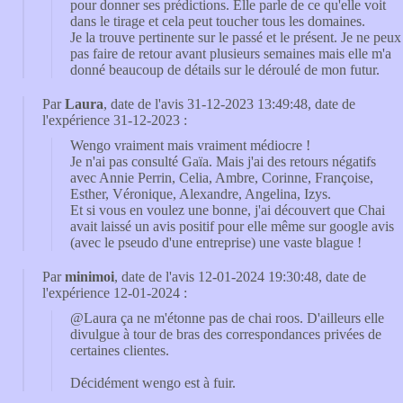
pour donner ses prédictions. Elle parle de ce qu'elle voit
dans le tirage et cela peut toucher tous les domaines.
Je la trouve pertinente sur le passé et le présent. Je ne peux
pas faire de retour avant plusieurs semaines mais elle m'a
donné beaucoup de détails sur le déroulé de mon futur.
Par
Laura
, date de l'avis 31-12-2023 13:49:48, date de
l'expérience 31-12-2023 :
Wengo vraiment mais vraiment médiocre !
Je n'ai pas consulté Gaïa. Mais j'ai des retours négatifs
avec Annie Perrin, Celia, Ambre, Corinne, Françoise,
Esther, Véronique, Alexandre, Angelina, Izys.
Et si vous en voulez une bonne, j'ai découvert que Chai
avait laissé un avis positif pour elle même sur google avis
(avec le pseudo d'une entreprise) une vaste blague !
Par
minimoi
, date de l'avis 12-01-2024 19:30:48, date de
l'expérience 12-01-2024 :
@Laura ça ne m'étonne pas de chai roos. D'ailleurs elle
divulgue à tour de bras des correspondances privées de
certaines clientes.
Décidément wengo est à fuir.