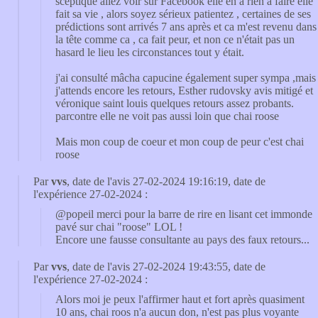
sceptique allez voir sur Facebook elle en a rien à faire elle
fait sa vie , alors soyez sérieux patientez , certaines de ses
prédictions sont arrivés 7 ans après et ca m'est revenu dans
la tête comme ca , ca fait peur, et non ce n'était pas un
hasard le lieu les circonstances tout y était.
j'ai consulté mâcha capucine également super sympa ,mais
j'attends encore les retours, Esther rudovsky avis mitigé et
véronique saint louis quelques retours assez probants.
parcontre elle ne voit pas aussi loin que chai roose
Mais mon coup de coeur et mon coup de peur c'est chai
roose
Par
vvs
, date de l'avis 27-02-2024 19:16:19, date de
l'expérience 27-02-2024 :
@popeil merci pour la barre de rire en lisant cet immonde
pavé sur chai "roose" LOL !
Encore une fausse consultante au pays des faux retours...
Par
vvs
, date de l'avis 27-02-2024 19:43:55, date de
l'expérience 27-02-2024 :
Alors moi je peux l'affirmer haut et fort après quasiment
10 ans, chai roos n'a aucun don, n'est pas plus voyante