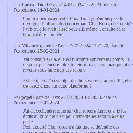
Par
Laura
, date de l'avis 14-01-2024 16:20:31, date de
l'expérience 14-01-2024 :
Oui, malheureusement à fuir... Bon, je n'aurais pas du
divulguer l'information concernant Chai Roos, elle a retiré
l'avis qu'elle avait laissé pour elle même... ensuite ça se
targue d'être honnête !
Par
Miramira
, date de l'avis 25-02-2024 17:25:28, date de
l'expérience 25-02-2024 :
J'ai consulté Gaïa, elle est bluffante sur certains points. Je
ne peux pas encore faire de retour mais je ne manquerai de
revenir vous faire part des retours.
Est-ce que Gaïa est joignable hors wengo car en effet, elle
est assez chère sur cette plateforme ?
Par
popeil
, date de l'avis 27-02-2024 14:58:33, date de
l'expérience 27-02-2024 :
J'ai d'excellents retours sur chai roose a faire, et si je les
écrits aujourd'hui c'est pour remettre les retours à leurs
place.
Petit apparté Chai roose n'a fait que se défendre des
comportements de alesia, et si on prend le temps de lire ,