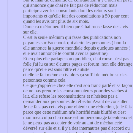
qui annonce que chai ne fait pas de réduction mais
participe avec les consultants dont les retours sont
importants et qu'elle fait des consultations à 50 pour cent
quand les avis ont plus de six mois.
Donc ca m'étonnerait bien que Chai roose fasse des avis
sur elle.
C'est la seule médium qui fasse des publications non
payantes sur Facebook qui alerte les personnes ( bon la
elle annonce la guerre mondiale depuis quelques années )
elle avait annoncé le conflit avec la palestine).
Et en plus elle partage son quotidien, chai roose n'est pas
folle j'ai lu ca sur d'autres pages et forum ,non elle dérange
parce qu'elle est sans filtre et autiste.
et elle le fait même en tv alors ça suffit de médire sur les
personnes comme cela.
Ce que j'apprécie chez elle c'est son franc parlé et sa façon
de ne pas prendre les consommateurs pour des vaches à
lait. elle refuse les reconsultations et n'hésites pas a
demander aux personnes de réfléchir Avant de consulter.
Je ne fais pas cet avis pour obtenir une réduction, je le fais
parce que cette médium m'a horrifié mais bluffé et c'est
mon mea-culpa chai roose est un personnage talentueux et
je ne peux pas accepter de voir autant de méchanceté
déversé sur elle et si il y'a des internautes pas d'accord ou