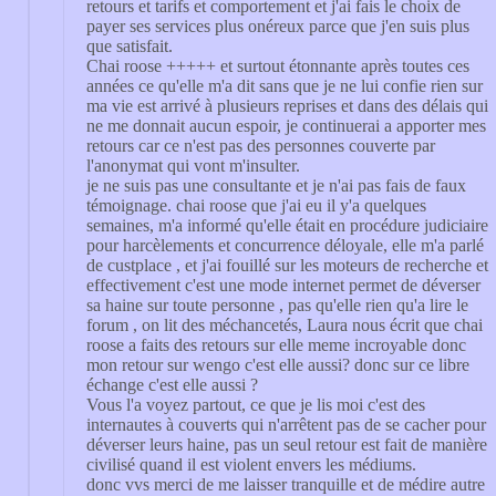
retours et tarifs et comportement et j'ai fais le choix de
payer ses services plus onéreux parce que j'en suis plus
que satisfait.
Chai roose +++++ et surtout étonnante après toutes ces
années ce qu'elle m'a dit sans que je ne lui confie rien sur
ma vie est arrivé à plusieurs reprises et dans des délais qui
ne me donnait aucun espoir, je continuerai a apporter mes
retours car ce n'est pas des personnes couverte par
l'anonymat qui vont m'insulter.
je ne suis pas une consultante et je n'ai pas fais de faux
témoignage. chai roose que j'ai eu il y'a quelques
semaines, m'a informé qu'elle était en procédure judiciaire
pour harcèlements et concurrence déloyale, elle m'a parlé
de custplace , et j'ai fouillé sur les moteurs de recherche et
effectivement c'est une mode internet permet de déverser
sa haine sur toute personne , pas qu'elle rien qu'a lire le
forum , on lit des méchancetés, Laura nous écrit que chai
roose a faits des retours sur elle meme incroyable donc
mon retour sur wengo c'est elle aussi? donc sur ce libre
échange c'est elle aussi ?
Vous l'a voyez partout, ce que je lis moi c'est des
internautes à couverts qui n'arrêtent pas de se cacher pour
déverser leurs haine, pas un seul retour est fait de manière
civilisé quand il est violent envers les médiums.
donc vvs merci de me laisser tranquille et de médire autre