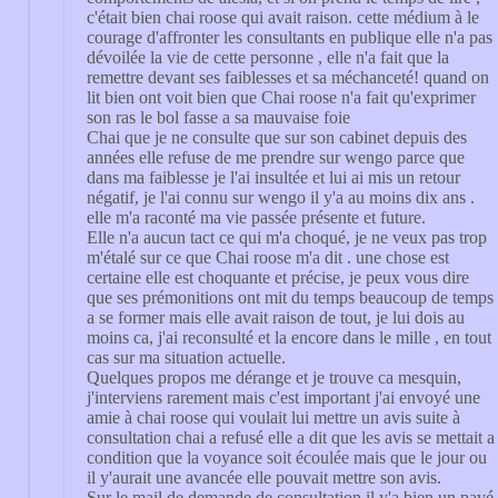
c'était bien chai roose qui avait raison. cette médium à le
courage d'affronter les consultants en publique elle n'a pas
dévoilée la vie de cette personne , elle n'a fait que la
remettre devant ses faiblesses et sa méchanceté! quand on
lit bien ont voit bien que Chai roose n'a fait qu'exprimer
son ras le bol fasse a sa mauvaise foie
Chai que je ne consulte que sur son cabinet depuis des
années elle refuse de me prendre sur wengo parce que
dans ma faiblesse je l'ai insultée et lui ai mis un retour
négatif, je l'ai connu sur wengo il y'a au moins dix ans .
elle m'a raconté ma vie passée présente et future.
Elle n'a aucun tact ce qui m'a choqué, je ne veux pas trop
m'étalé sur ce que Chai roose m'a dit . une chose est
certaine elle est choquante et précise, je peux vous dire
que ses prémonitions ont mit du temps beaucoup de temps
a se former mais elle avait raison de tout, je lui dois au
moins ca, j'ai reconsulté et la encore dans le mille , en tout
cas sur ma situation actuelle.
Quelques propos me dérange et je trouve ca mesquin,
j'interviens rarement mais c'est important j'ai envoyé une
amie à chai roose qui voulait lui mettre un avis suite à
consultation chai a refusé elle a dit que les avis se mettait a
condition que la voyance soit écoulée mais que le jour ou
il y'aurait une avancée elle pouvait mettre son avis.
Sur le mail de demande de consultation il y'a bien un pavé