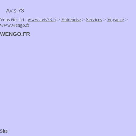
Avis 73
Vous êtes ici :
www.avis73.fr
>
Entreprise
>
Services
>
Voyance
>
www.wengo.fr
WENGO.FR
Site