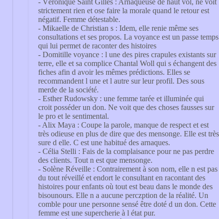
- Véronique Saint Gilles : Arnaqueuse de haut vol, ne voit
strictement rien et ose faire la morale quand le retour est
négatif. Femme détestable.
- Mikaelle de Christian s : Idem, elle renie même ses
consultations et ses propos. La voyance est un passe temps
qui lui permet de raconter des histoires
- Domitille voyance : l une des pires crapules existants sur
terre, elle et sa complice Chantal Woll qui s échangent des
fiches afin d avoir les mêmes prédictions. Elles se
recommandent l une et l autre sur leur profil. Des sous
merde de la société.
- Esther Rudowsky : une femme tarée et illuminée qui
croit posséder un don. Ne voit que des choses fausses sur
le pro et le sentimental.
- Alix Maya : Coupe la parole, manque de respect et est
très odieuse en plus de dire que des mensonge. Elle est très
sure d elle. C est une habitué des arnaques.
- Célia Stelli : Fais de la complaisance pour ne pas perdre
des clients. Tout n est que mensonge.
- Solène Réveille : Contrairement à son nom, elle n est pas
du tout réveillé et endort le consultant en racontant des
histoires pour enfants où tout est beau dans le monde des
bisounours. Elle n a aucune perczption de la réalité. Un
comble pour une personne sensé être doté d un don. Cette
femme est une supercherie à l état pur.