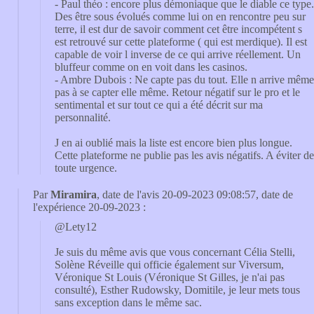
- Paul théo : encore plus démoniaque que le diable ce type.
Des être sous évolués comme lui on en rencontre peu sur
terre, il est dur de savoir comment cet être incompétent s
est retrouvé sur cette plateforme ( qui est merdique). Il est
capable de voir l inverse de ce qui arrive réellement. Un
bluffeur comme on en voit dans les casinos.
- Ambre Dubois : Ne capte pas du tout. Elle n arrive même
pas à se capter elle même. Retour négatif sur le pro et le
sentimental et sur tout ce qui a été décrit sur ma
personnalité.
J en ai oublié mais la liste est encore bien plus longue.
Cette plateforme ne publie pas les avis négatifs. A éviter de
toute urgence.
Par
Miramira
, date de l'avis 20-09-2023 09:08:57, date de
l'expérience 20-09-2023 :
@Lety12
Je suis du même avis que vous concernant Célia Stelli,
Solène Réveille qui officie également sur Viversum,
Véronique St Louis (Véronique St Gilles, je n'ai pas
consulté), Esther Rudowsky, Domitile, je leur mets tous
sans exception dans le même sac.