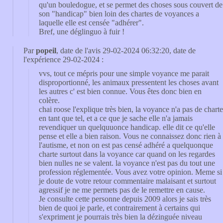
qu'un bouledogue, et se permet des choses sous couvert de
son "handicap" bien loin des chartes de voyances a
laquelle elle est censée "adhérer".
Bref, une déglinguo à fuir !
Par
popeil
, date de l'avis 29-02-2024 06:32:20, date de
l'expérience 29-02-2024 :
vvs, tout ce mépris pour une simple voyance me parait
disproportionné, les animaux pressentent les choses avant
les autres c' est bien connue. Vous êtes donc bien en
colère.
chai roose l'explique très bien, la voyance n'a pas de charte
en tant que tel, et a ce que je sache elle n'a jamais
revendiquer un quelquuonce handicap. elle dit ce qu'elle
pense et elle a bien raison. Vous ne connaissez donc rien à
l'autisme, et non on est pas censé adhéré a quelquonque
charte surtout dans la voyance car quand on les regardes
bien nulles ne se valent. la voyance n'est pas du tout une
profession réglementée. Vous avez votre opinion. Meme si
je doute de votre retour commentaire malaisant et surtout
agressif je ne me permets pas de le remettre en cause.
Je consulte cette personne depuis 2009 alors je sais très
bien de quoi je parle, et contrairement à certains qui
s'expriment je pourrais très bien la dézinguée niveau