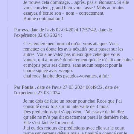
Je trouve cela dommage….après, pas si étonnant. Si elle
vous convient, grand bien vous fasse ! Mais au moins
essayez d’écrire son « nom » correctement.
Bonne continuation !
Par
vvs
, date de l'avis 02-03-2024 17:57:42, date de
l'expérience 02-03-2024 :
C'est entièrement normal qu'on vous attaque. Vous
remettez en doute les avis négatifs pour passer sur les
autres. Vous ne valez pas mieux que celle que vous
vantez, qui a prouvé dernièrement qu'elle n'était que haine
et mépris pour ses clients, sans aucun respect pour la
charte signée avec wengo.
chai roos, la pire des pseudos-voyantes, à fuir !
Par
Foufa
, date de l'avis 27-03-2024 06:49:22, date de
l'expérience 27-03-2024 :
Je me dois de faire un retour pour chai Roos que j’ai
consulté deux fois sur un intervalle de 3 mois.
Des prédictions qui s’opposent. J’ai essayé de lui dire
qu’elle ne m’a pas dit exactement pareil la dernière fois.
Elle s’est fâchée fortement.
J’ai eu des retours de prédictions avec elle sur le court
terme sur certains détails mais la finalité a changé sur le