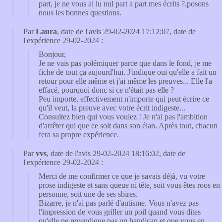
part, je ne vous ai lu nul part a part mes écrits ?.posons
nous les bonnes questions.
Par
Laura
, date de l'avis 29-02-2024 17:12:07, date de
l'expérience 29-02-2024 :
Bonjour,
Je ne vais pas polémiquer parce que dans le fond, je me
fiche de tout ça aujourd'hui. J'indique oui qu'elle a fait un
retour pour elle même et j'ai même les preuves... Elle l'a
effacé, pourquoi donc si ce n'était pas elle ?
Peu importe, effectivement n'importe qui peut écrire ce
qu'il veut, la preuve avec votre écrit indigeste...
Consultez bien qui vous voulez ! Je n'ai pas l'ambition
d'arrêter qui que ce soit dans son élan. Après tout, chacun
fera sa propre expérience.
Par
vvs
, date de l'avis 29-02-2024 18:16:02, date de
l'expérience 29-02-2024 :
Merci de me confirmer ce que je savais déjà, vu votre
prose indigeste et sans queue ni tête, soit vous êtes roos en
personne, soit une de ses sbires.
Bizarre, je n'ai pas parlé d'autisme. Vous n'avez pas
l'impression de vous griller un poil quand vous dites
qu'elle ne revendique pas un handicap et que vous en