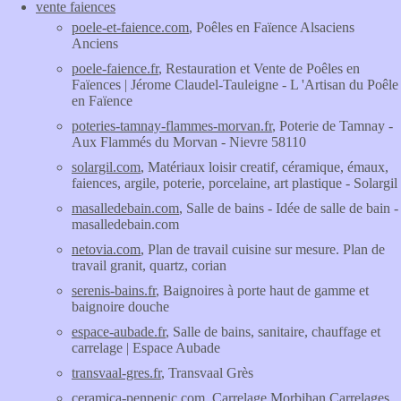
vente faiences
poele-et-faience.com
, Poêles en Faïence Alsaciens
Anciens
poele-faience.fr
, Restauration et Vente de Poêles en
Faïences | Jérome Claudel-Tauleigne - L 'Artisan du Poêle
en Faïence
poteries-tamnay-flammes-morvan.fr
, Poterie de Tamnay -
Aux Flammés du Morvan - Nievre 58110
solargil.com
, Matériaux loisir creatif, céramique, émaux,
faiences, argile, poterie, porcelaine, art plastique - Solargil
masalledebain.com
, Salle de bains - Idée de salle de bain -
masalledebain.com
netovia.com
, Plan de travail cuisine sur mesure. Plan de
travail granit, quartz, corian
serenis-bains.fr
, Baignoires à porte haut de gamme et
baignoire douche
espace-aubade.fr
, Salle de bains, sanitaire, chauffage et
carrelage | Espace Aubade
transvaal-gres.fr
, Transvaal Grès
ceramica-penpenic.com
, Carrelage Morbihan Carrelages