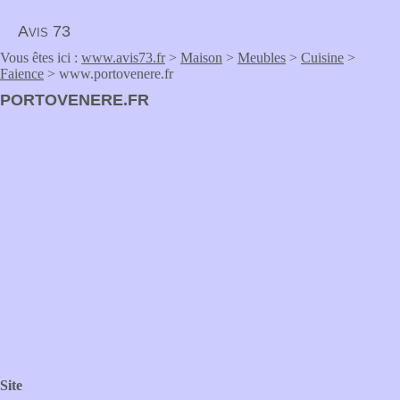
Avis 73
Vous êtes ici :
www.avis73.fr
>
Maison
>
Meubles
>
Cuisine
>
Faience
> www.portovenere.fr
PORTOVENERE.FR
Site