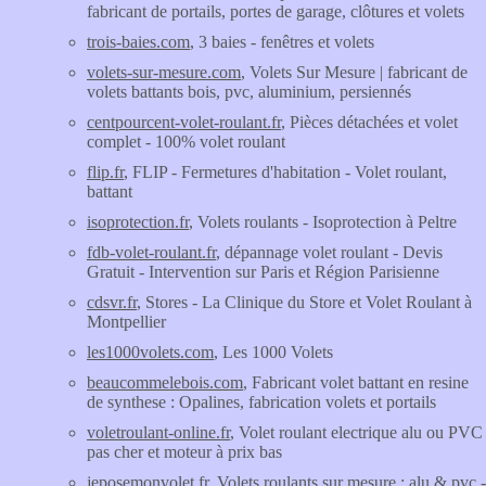
fabricant de portails, portes de garage, clôtures et volets
trois-baies.com
, 3 baies - fenêtres et volets
volets-sur-mesure.com
, Volets Sur Mesure | fabricant de
volets battants bois, pvc, aluminium, persiennés
centpourcent-volet-roulant.fr
, Pièces détachées et volet
complet - 100% volet roulant
flip.fr
, FLIP - Fermetures d'habitation - Volet roulant,
battant
isoprotection.fr
, Volets roulants - Isoprotection à Peltre
fdb-volet-roulant.fr
, dépannage volet roulant - Devis
Gratuit - Intervention sur Paris et Région Parisienne
cdsvr.fr
, Stores - La Clinique du Store et Volet Roulant à
Montpellier
les1000volets.com
, Les 1000 Volets
beaucommelebois.com
, Fabricant volet battant en resine
de synthese : Opalines, fabrication volets et portails
voletroulant-online.fr
, Volet roulant electrique alu ou PVC
pas cher et moteur à prix bas
jeposemonvolet.fr
, Volets roulants sur mesure : alu & pvc -