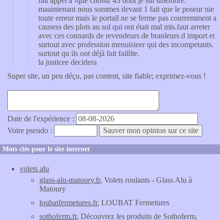
fait appel a -que choisir 43 dont je sui smembre.
maaintenant nous sommes devant 1 fait que le poseur nie
toute erreur mais le portail ne se ferme pas courremment a
causess des plots au sol qui ont était mal mis.faut arreter
avec ces connards de revendeurs de branleurs d import et
surtout avec profession menuisieer qui des incompetants.
surtout qu ils ont déjà fait faillite.
la justicee decidera
Super site, un peu déçu, pas content, site fiable; exprimez-vous !
Date de l'expérience :
Votre pseudo :
Mots clés pour le site internet
volets alu
glass-alu-matoury.fr
, Volets roulants - Glass Alu à
Matoury
loubatfermetures.fr
, LOUBAT Fermetures
sothoferm.fr
, Découvrez les produits de Sothoferm,