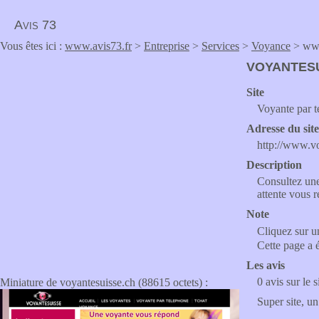
Avis 73
Vous êtes ici :
www.avis73.fr
>
Entreprise
>
Services
>
Voyance
> www
VOYANTES
Site
Voyante par t
Adresse du sit
http://www.v
Description
Consultez une
attente vous 
Note
Cliquez sur un
Cette page a 
Les avis
0 avis sur le s
Miniature de voyantesuisse.ch (88615 octets) :
Super site, un