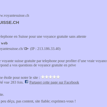
.voyantesuisse.ch
UISSE.CH
elephone en Suisse pour une voyance gratuite sans attente
e web
oyantesuisse.ch/
(IP : 213.186.33.40)
 voyante suisse gratuite par telephone pour profiter d’une vraie voyanc
repond a vos questions de voyance gratuite en prive
e étoile pour noter le site :
été vue 283 fois.
Partager cette page sur Facebook
ite.
 peu déçu, pas content, site fiable; exprimez-vous !