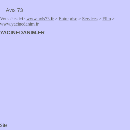
Avis 73
Vous êtes ici :
www.avis73.fr
>
Entreprise
>
Services
>
Film
>
www.yacinedanim.fr
YACINEDANIM.FR
Site