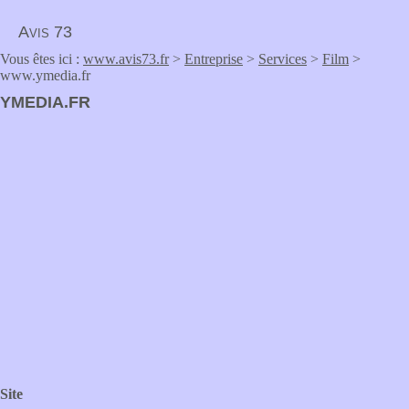
Avis 73
Vous êtes ici :
www.avis73.fr
>
Entreprise
>
Services
>
Film
>
www.ymedia.fr
YMEDIA.FR
Site