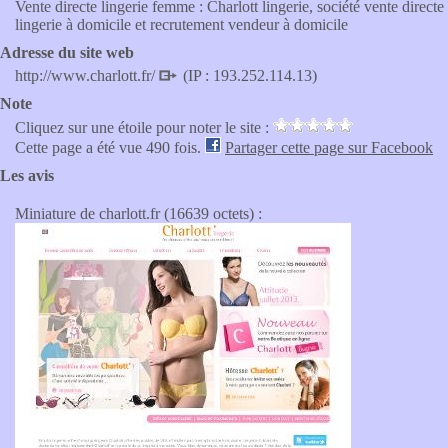
Vente directe lingerie femme : Charlott lingerie, société vente directe
lingerie à domicile et recrutement vendeur à domicile
Adresse du site web
http://www.charlott.fr/
(IP : 193.252.114.13)
Note
Cliquez sur une étoile pour noter le site :
Cette page a été vue 490 fois.
Partager cette page sur Facebook
Les avis
Miniature de charlott.fr (16639 octets) :