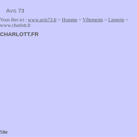
Avis 73
Vous êtes ici :
www.avis73.fr
>
Homme
>
Vêtements
>
Lingerie
>
www.charlott.fr
CHARLOTT.FR
Site