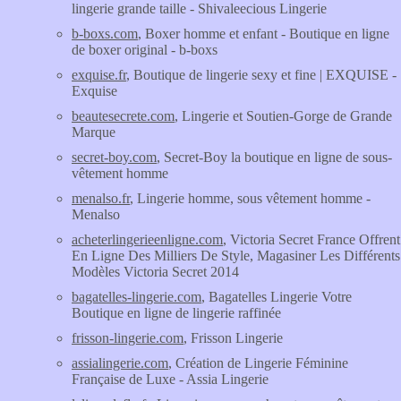
lingerie grande taille - Shivaleecious Lingerie
b-boxs.com
, Boxer homme et enfant - Boutique en ligne
de boxer original - b-boxs
exquise.fr
, Boutique de lingerie sexy et fine | EXQUISE -
Exquise
beautesecrete.com
, Lingerie et Soutien-Gorge de Grande
Marque
secret-boy.com
, Secret-Boy la boutique en ligne de sous-
vêtement homme
menalso.fr
, Lingerie homme, sous vêtement homme -
Menalso
acheterlingerieenligne.com
, Victoria Secret France Offrent
En Ligne Des Milliers De Style, Magasiner Les Différents
Modèles Victoria Secret 2014
bagatelles-lingerie.com
, Bagatelles Lingerie Votre
Boutique en ligne de lingerie raffinée
frisson-lingerie.com
, Frisson Lingerie
assialingerie.com
, Création de Lingerie Féminine
Française de Luxe - Assia Lingerie