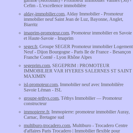
gamme (Morbihan) - Promoteur immobilier Vannes (56) -
Cefim - L'excellence immobilière
alday-immobilier.com
, Alday Immobilier - Promoteur
immobilier neuf Saint Jean de Luz, Bayonne, Anglet,
Biarritz
imaprim-promoteur.com
, Promoteur immobilier en Savoie
et Haute-Savoie - Imaprim
seger.fr
, Groupe SEGER Promoteur immobilier Logement
Neuf - Dijon Bourgogne - Paris Ile de France - Besançon
Franche Comté - Lyon Rhône Alpes
segeprim.com
, SEGEPRIM : PROMOTEUR
IMMOBILIER VAR HYERES SALERNES ST SAINT
MAXIMIN
isl-promoteur.com
, Immobilier neuf avec Immobilière
Savoie Léman - ISL
groupe-tethys.com
, Téthys Immobilier — Promoteur
constructeur
immopierre.fr
, Immopierre: promoteur immobilier Auray,
Carnac, Bretagne sud
multiburo-trocadero.com
, Multiburo - Trocadero Centre
d'affaires Paris Trocadero | Immobilier flexible pour