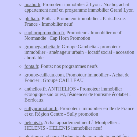
noaho.fr
, Promoteur immobilier à Lyon : Noaho, achat
appartement neuf en programme immobilier Grand Lyon
philia.fr
, Philia - Promoteur immobilier - Paris-Ile-de-
France - Immobilier neuf
caphornpromotion.fr
, Promoteur - Immobilier neuf
Normandie | Cap Horn Promotion
groupegambetta.fr
, Groupe Gambetta - promoteur
immobilier - aménageur urbain - locatif social - accession
abordable
fonta.fr
, Fonta: nos programmes neufs
groupe-cailleau.com
, Promoteur immobilier - Achat de
Foncier : Groupe CAILLEAU
anthelios.fr
, ANTHELIOS - Promoteur immobilier
écologique sud ouest, résidences de tourisme écolabel -
Bordeaux
sullypromotion.fr
, Promoteur immobilier en Ile de France
et en Région Centre - Sully promotion
helenis.fr
, Achat appartement neuf à Montpellier -
HELENIS - HELENIS immobilier neuf
plurimmo-ad.com
, Partenaire de votre vie immobilière -