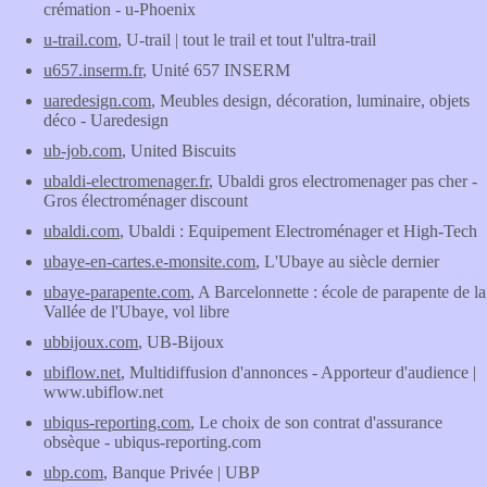
crémation - u-Phoenix
u-trail.com
, U-trail | tout le trail et tout l'ultra-trail
u657.inserm.fr
, Unité 657 INSERM
uaredesign.com
, Meubles design, décoration, luminaire, objets
déco - Uaredesign
ub-job.com
, United Biscuits
ubaldi-electromenager.fr
, Ubaldi gros electromenager pas cher -
Gros électroménager discount
ubaldi.com
, Ubaldi : Equipement Electroménager et High-Tech
ubaye-en-cartes.e-monsite.com
, L'Ubaye au siècle dernier
ubaye-parapente.com
, A Barcelonnette : école de parapente de la
Vallée de l'Ubaye, vol libre
ubbijoux.com
, UB-Bijoux
ubiflow.net
, Multidiffusion d'annonces - Apporteur d'audience |
www.ubiflow.net
ubiqus-reporting.com
, Le choix de son contrat d'assurance
obsèque - ubiqus-reporting.com
ubp.com
, Banque Privée | UBP