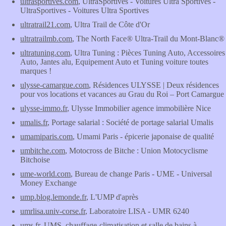
ultrasportives.com
, UltraSportives - Voitures Ultra Sportives -
UltraSportives - Voitures Ultra Sportives
ultratrail21.com
, Ultra Trail de Côte d'Or
ultratrailmb.com
, The North Face® Ultra-Trail du Mont-Blanc®
ultratuning.com
, Ultra Tuning : Pièces Tuning Auto, Accessoires
Auto, Jantes alu, Equipement Auto et Tuning voiture toutes
marques !
ulysse-camargue.com
, Résidences ULYSSE | Deux résidences
pour vos locations et vacances au Grau du Roi – Port Camargue
ulysse-immo.fr
, Ulysse Immobilier agence immobilière Nice
umalis.fr
, Portage salarial : Société de portage salarial Umalis
umamiparis.com
, Umami Paris - épicerie japonaise de qualité
umbitche.com
, Motocross de Bitche : Union Motocyclisme
Bitchoise
ume-world.com
, Bureau de change Paris - UME - Universal
Money Exchange
ump.blog.lemonde.fr
, L'UMP d'après
umrlisa.univ-corse.fr
, Laboratoire LISA - UMR 6240
ums.fr
, UMS, chauffage-climatisation et salle de bains à