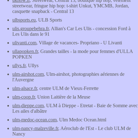
uknow.fr
, Streetwear, Central 13, boutique hip hop, vetement
streetwear, fringue hip hop: t-shirt Unkut, YMCMB, Jordan,
casquette snapback - Central 13
ulbsports.eu
, ULB Sports
ulis.groupebehra.fr
, Allian's Car Les Ulis - concession Ford à
Les Ulis dans le 91
ulivanti.com
, Village de vacances- Propriano - U Livanti
ullapopken.fr
, Grandes tailles - la mode pour femmes d'ULLA
POPKEN
ullys.fr
, Ullys
ulm-airshot.com
, Ulm-airshot, photographies aériennes de
l'Auvergne
ulm-alsace.fr
, centre ULM de Vieux-Ferrette
ulm-coop.fr
, Union Laitière de la Meuse
ulm-dieppe.com
, ULM à Dieppe - Etretat - Baie de Somme avec
Les ailes d'albâtre
ulm-medoc-ocean.com
, Ulm Medoc Ocean.html
ulm-nancy-malzeville.fr
, Aéroclub de l'Est - Le club ULM de
Nancy