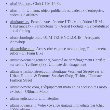
ulm1634.com
, Club ULM 16-34
ulmann.fr
, Ulmann, objets publicitaires, cadeaux d'entreprise,
cadeaux d'affaires
ulmfrance.tv
, Prise de vue aérienne HD - compétition ULM -
UlmFrance.tv - Paramoteurs.tv - Aerial Footage - Gyrostabilized
aerial filming
ulmtechnologie.com
, ULM TECHNOLOGIE - Aéroparts -
Aeroshop
ulteambike.com
, Accessoire et piece moto racing, Equipements
pilote - Ul'Team Bike
ultimate-demenagement.fr
, Société de déménagement Carrière
sur seine, Yvelines (78) : Ultimate déménagement
ultimate-fashionstreet.com
, Boutique Vetement Streetwear &
Urban Homme & Femme, Sneaker Shop, T shirt - Ultimate
Fashion Street
ultimate-moto.com
, L’équipement moto et les accessoires moto
exclusif - Ultimate Moto
ultimategliss.com
, Ultimategliss
ultimavoyance.fr
, Votre voyance gratuite immediate par tchat
100% offerte