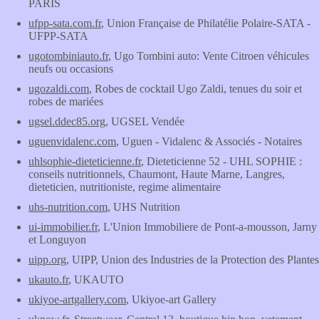
PARIS
ufpp-sata.com.fr
, Union Française de Philatélie Polaire-SATA -
UFPP-SATA
ugotombiniauto.fr
, Ugo Tombini auto: Vente Citroen véhicules
neufs ou occasions
ugozaldi.com
, Robes de cocktail Ugo Zaldi, tenues du soir et
robes de mariées
ugsel.ddec85.org
, UGSEL Vendée
uguenvidalenc.com
, Uguen - Vidalenc & Associés - Notaires
uhlsophie-dieteticienne.fr
, Dieteticienne 52 - UHL SOPHIE :
conseils nutritionnels, Chaumont, Haute Marne, Langres,
dieteticien, nutritioniste, regime alimentaire
uhs-nutrition.com
, UHS Nutrition
ui-immobilier.fr
, L'Union Immobiliere de Pont-a-mousson, Jarny
et Longuyon
uipp.org
, UIPP, Union des Industries de la Protection des Plantes
ukauto.fr
, UKAUTO
ukiyoe-artgallery.com
, Ukiyoe-art Gallery