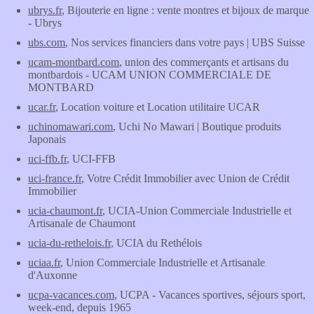
ubrys.fr
, Bijouterie en ligne : vente montres et bijoux de marque
- Ubrys
ubs.com
, Nos services financiers dans votre pays | UBS Suisse
ucam-montbard.com
, union des commerçants et artisans du
montbardois - UCAM UNION COMMERCIALE DE
MONTBARD
ucar.fr
, Location voiture et Location utilitaire UCAR
uchinomawari.com
, Uchi No Mawari | Boutique produits
Japonais
uci-ffb.fr
, UCI-FFB
uci-france.fr
, Votre Crédit Immobilier avec Union de Crédit
Immobilier
ucia-chaumont.fr
, UCIA-Union Commerciale Industrielle et
Artisanale de Chaumont
ucia-du-rethelois.fr
, UCIA du Rethélois
uciaa.fr
, Union Commerciale Industrielle et Artisanale
d'Auxonne
ucpa-vacances.com
, UCPA - Vacances sportives, séjours sport,
week-end, depuis 1965