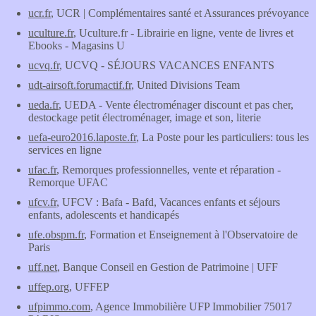
ucr.fr
, UCR | Complémentaires santé et Assurances prévoyance
uculture.fr
, Uculture.fr - Librairie en ligne, vente de livres et
Ebooks - Magasins U
ucvq.fr
, UCVQ - SÉJOURS VACANCES ENFANTS
udt-airsoft.forumactif.fr
, United Divisions Team
ueda.fr
, UEDA - Vente électroménager discount et pas cher,
destockage petit électroménager, image et son, literie
uefa-euro2016.laposte.fr
, La Poste pour les particuliers: tous les
services en ligne
ufac.fr
, Remorques professionnelles, vente et réparation -
Remorque UFAC
ufcv.fr
, UFCV : Bafa - Bafd, Vacances enfants et séjours
enfants, adolescents et handicapés
ufe.obspm.fr
, Formation et Enseignement à l'Observatoire de
Paris
uff.net
, Banque Conseil en Gestion de Patrimoine | UFF
uffep.org
, UFFEP
ufpimmo.com
, Agence Immobilière UFP Immobilier 75017