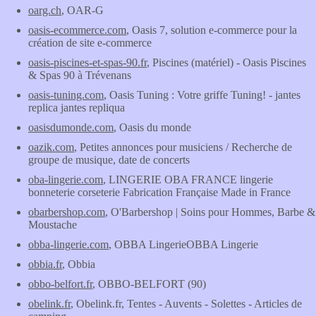
oarg.ch
, OAR-G
oasis-ecommerce.com
, Oasis 7, solution e-commerce pour la
création de site e-commerce
oasis-piscines-et-spas-90.fr
, Piscines (matériel) - Oasis Piscines
& Spas 90 à Trévenans
oasis-tuning.com
, Oasis Tuning : Votre griffe Tuning! - jantes
replica jantes repliqua
oasisdumonde.com
, Oasis du monde
oazik.com
, Petites annonces pour musiciens / Recherche de
groupe de musique, date de concerts
oba-lingerie.com
, LINGERIE OBA FRANCE lingerie
bonneterie corseterie Fabrication Française Made in France
obarbershop.com
, O'Barbershop | Soins pour Hommes, Barbe &
Moustache
obba-lingerie.com
, OBBA LingerieOBBA Lingerie
obbia.fr
, Obbia
obbo-belfort.fr
, OBBO-BELFORT (90)
obelink.fr
, Obelink.fr, Tentes - Auvents - Solettes - Articles de