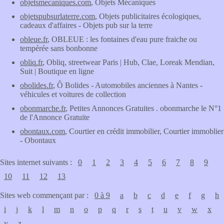
objetsmecaniques.com
, Objets Mécaniques
objetspubsurlaterre.com
, Objets publicitaires écologiques,
cadeaux d'affaires - Objets pub sur la terre
obleue.fr
, OBLEUE : les fontaines d'eau pure fraiche ou
tempérée sans bonbonne
obliq.fr
, Obliq, streetwear Paris | Hub, Clae, Loreak Mendian,
Suit | Boutique en ligne
obolides.fr
, Ô Bolides - Automobiles anciennes à Nantes -
véhicules et voitures de collection
obonmarche.fr
, Petites Annonces Gratuites . obonmarche le N°1
de l'Annonce Gratuite
obontaux.com
, Courtier en crédit immobilier, Courtier immoblier
- Obontaux
Sites internet suivants :
0
1
2
3
4
5
6
7
8
9
10
11
12
13
Sites web commençant par :
0 à 9
a
b
c
d
e
f
g
h
i
j
k
l
m
n
o
p
q
r
s
t
u
v
w
x
y
z