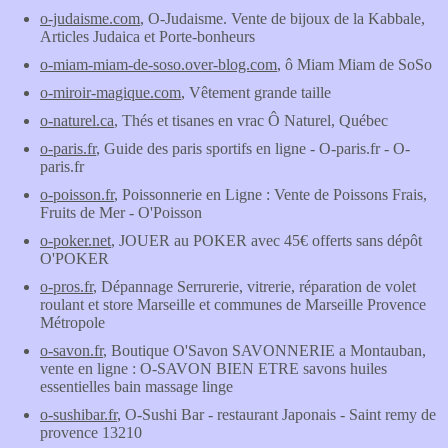
o-judaisme.com
, O-Judaisme. Vente de bijoux de la Kabbale,
Articles Judaica et Porte-bonheurs
o-miam-miam-de-soso.over-blog.com
, ô Miam Miam de SoSo
o-miroir-magique.com
, Vêtement grande taille
o-naturel.ca
, Thés et tisanes en vrac Ô Naturel, Québec
o-paris.fr
, Guide des paris sportifs en ligne - O-paris.fr - O-
paris.fr
o-poisson.fr
, Poissonnerie en Ligne : Vente de Poissons Frais,
Fruits de Mer - O'Poisson
o-poker.net
, JOUER au POKER avec 45€ offerts sans dépôt
O'POKER
o-pros.fr
, Dépannage Serrurerie, vitrerie, réparation de volet
roulant et store Marseille et communes de Marseille Provence
Métropole
o-savon.fr
, Boutique O'Savon SAVONNERIE a Montauban,
vente en ligne : O-SAVON BIEN ETRE savons huiles
essentielles bain massage linge
o-sushibar.fr
, O-Sushi Bar - restaurant Japonais - Saint remy de
provence 13210