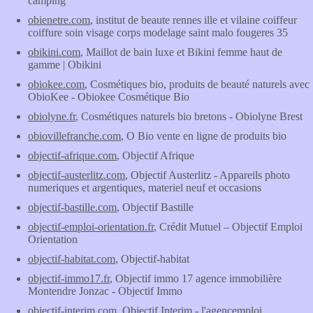
camping
obienetre.com
, institut de beaute rennes ille et vilaine coiffeur
coiffure soin visage corps modelage saint malo fougeres 35
obikini.com
, Maillot de bain luxe et Bikini femme haut de
gamme | Obikini
obiokee.com
, Cosmétiques bio, produits de beauté naturels avec
ObioKee - Obiokee Cosmétique Bio
obiolyne.fr
, Cosmétiques naturels bio bretons - Obiolyne Brest
obiovillefranche.com
, O Bio vente en ligne de produits bio
objectif-afrique.com
, Objectif Afrique
objectif-austerlitz.com
, Objectif Austerlitz - Appareils photo
numeriques et argentiques, materiel neuf et occasions
objectif-bastille.com
, Objectif Bastille
objectif-emploi-orientation.fr
, Crédit Mutuel – Objectif Emploi
Orientation
objectif-habitat.com
, Objectif-habitat
objectif-immo17.fr
, Objectif immo 17 agence immobilière
Montendre Jonzac - Objectif Immo
objectif-interim.com
, Objectif Interim - l'agencemploi