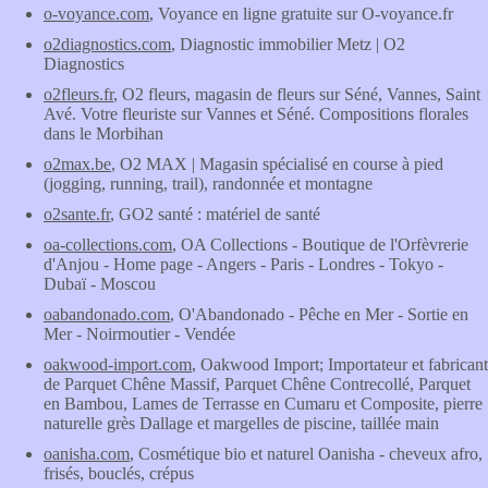
o-voyance.com
, Voyance en ligne gratuite sur O-voyance.fr
o2diagnostics.com
, Diagnostic immobilier Metz | O2
Diagnostics
o2fleurs.fr
, O2 fleurs, magasin de fleurs sur Séné, Vannes, Saint
Avé. Votre fleuriste sur Vannes et Séné. Compositions florales
dans le Morbihan
o2max.be
, O2 MAX | Magasin spécialisé en course à pied
(jogging, running, trail), randonnée et montagne
o2sante.fr
, GO2 santé : matériel de santé
oa-collections.com
, OA Collections - Boutique de l'Orfèvrerie
d'Anjou - Home page - Angers - Paris - Londres - Tokyo -
Dubaï - Moscou
oabandonado.com
, O'Abandonado - Pêche en Mer - Sortie en
Mer - Noirmoutier - Vendée
oakwood-import.com
, Oakwood Import; Importateur et fabricant
de Parquet Chêne Massif, Parquet Chêne Contrecollé, Parquet
en Bambou, Lames de Terrasse en Cumaru et Composite, pierre
naturelle grès Dallage et margelles de piscine, taillée main
oanisha.com
, Cosmétique bio et naturel Oanisha - cheveux afro,
frisés, bouclés, crépus