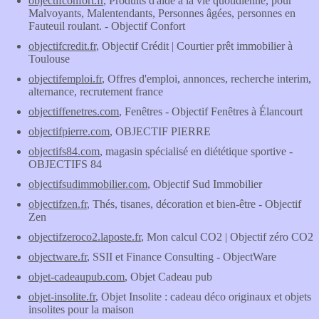
objectifconfort.fr
, Produits d'aide à la vie quotidienne, pour
Malvoyants, Malentendants, Personnes âgées, personnes en
Fauteuil roulant. - Objectif Confort
objectifcredit.fr
, Objectif Crédit | Courtier prêt immobilier à
Toulouse
objectifemploi.fr
, Offres d'emploi, annonces, recherche interim,
alternance, recrutement france
objectiffenetres.com
, Fenêtres - Objectif Fenêtres à Élancourt
objectifpierre.com
, OBJECTIF PIERRE
objectifs84.com
, magasin spécialisé en diététique sportive -
OBJECTIFS 84
objectifsudimmobilier.com
, Objectif Sud Immobilier
objectifzen.fr
, Thés, tisanes, décoration et bien-être - Objectif
Zen
objectifzeroco2.laposte.fr
, Mon calcul CO2 | Objectif zéro CO2
objectware.fr
, SSII et Finance Consulting - ObjectWare
objet-cadeaupub.com
, Objet Cadeau pub
objet-insolite.fr
, Objet Insolite : cadeau déco originaux et objets
insolites pour la maison