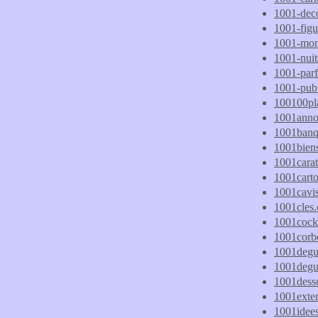
1001-dec
1001-figur
1001-mont
1001-nuit
1001-parf
1001-pub
100100pl
1001anno
1001banq
1001bien
1001carat
1001cart
1001cavi
1001cles
1001cock
1001corbe
1001degui
1001degu
1001dess
1001exte
1001idee