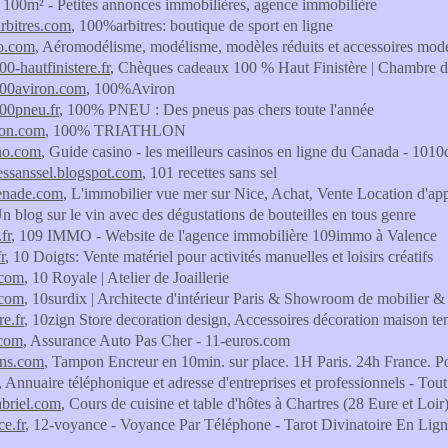
, 100m² - Petites annonces immobilières, agence immobilière
rbitres.com
, 100%arbitres: boutique de sport en ligne
o.com
, Aéromodélisme, modélisme, modèles réduits et accessoires m
0-hautfinistere.fr
, Chèques cadeaux 100 % Haut Finistère | Chambre d
00aviron.com
, 100%Aviron
00pneu.fr
, 100% PNEU : Des pneus pas chers toute l'année
lon.com
, 100% TRIATHLON
no.com
, Guide casino - les meilleurs casinos en ligne du Canada - 101
essanssel.blogspot.com
, 101 recettes sans sel
enade.com
, L'immobilier vue mer sur Nice, Achat, Vente Location d'app
Un blog sur le vin avec des dégustations de bouteilles en tous genre
fr
, 109 IMMO - Website de l'agence immobilière 109immo à Valence
r
, 10 Doigts: Vente matériel pour activités manuelles et loisirs créatifs
.com
, 10 Royale | Atelier de Joaillerie
.com
, 10surdix | Architecte d'intérieur Paris & Showroom de mobilier & 
e.fr
, 10zign Store decoration design, Accessoires décoration mais
.com
, Assurance Auto Pas Cher - 11-euros.com
ns.com
, Tampon Encreur en 10min. sur place. 1H Paris. 24h France. P
, Annuaire téléphonique et adresse d'entreprises et professionnels - Tout
briel.com
, Cours de cuisine et table d'hôtes à Chartres (28 Eure et Loir
e.fr
, 12-voyance - Voyance Par Téléphone - Tarot Divinatoire En Lig