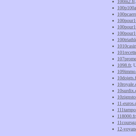
100m2.fr
100p100a
100pcaer
100pour10
100pour1
100pour1
100triath
1010casi
101recett
107prom
1098.fr
, 
109immo.
10doigts.f
10royale
10surdix
10zignstor
11-euros
111tampo
118000.fr
11coursga
12-voyanc