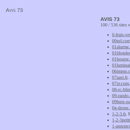
Avis 73
AVIS 73
100 / 536 sites
0-frais-v
00sel.co
01alarme.
01blogdec
01bourse
01luminai
06immo.
07aasi.fr
,
07zr.com
08-rc-bli
09-rando
09bmx-pa
0g-drone.
1-2-3.fr
, 
1-2-3peti
1-annonce