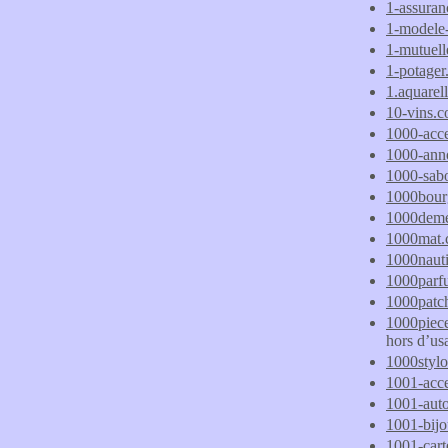
1-assuran
1-modele
1-mutuell
1-potager
1.aquarell
10-vins.
1000-acc
1000-ann
1000-sabo
1000bour
1000deme
1000mat
1000naut
1000parf
1000patc
1000piece
hors d’us
1000styl
1001-acce
1001-aut
1001-bijo
1001-cart