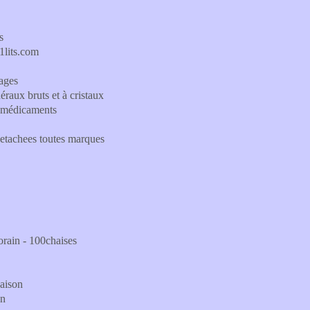
s
1lits.com
ages
raux bruts et à cristaux
 médicaments
detachees toutes marques
porain - 100chaises
Maison
on