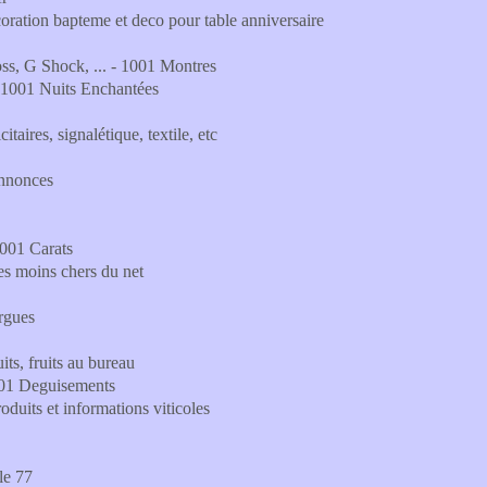
coration bapteme et deco pour table anniversaire
s, G Shock, ... - 1001 Montres
 - 1001 Nuits Enchantées
taires, signalétique, textile, etc
annonces
1001 Carats
s moins chers du net
rgues
uits, fruits au bureau
001 Deguisements
oduits et informations viticoles
le 77