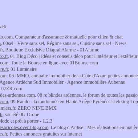
 web
eto.com
, Comparateur d'assurance & mutuelle pour chien & chat
m
, 00sel - Vivre sans sel, Régime sans sel, Cuisine sans sel - News
fr
, Boutique Exclulsive Diagral Alarme - 01Alarme
o.fr
, 01 Blog Déco | Idées et conseils déco pour l'intérieur et l'extérieur
.com
, Toute la Bourse en ligne avec 01Bourse.com
re.fr
, 01 Luminaire
com
, 06 IMMO, annuaire immobilier de la Côte d'Azur, petites annonces
 Agence Ardèche Sud Immobilier - Agence immobilière Aubenas
, 07ZR.com
ndes-ardennes.com
, 08 rc blindes ardennes, le forum de toutes les pass
.com
, 09 Rando - la randonnée en Haute Ariège Pyrénées Trekking T
miers.fr
, ZERO NINE BMX
fr
, société 0G Drone
Mode et prêt à porter - 1.2.3
tesbricoles.over-blog.com
, Le blog d'Anlise - Mes réalisations en matièr
s.fr
, Petites annonces gratuites sur internet