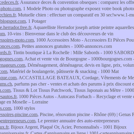
cedeces.fr
, Assurance deces & convention obseques : comparez les offr
-photo.com
, 1 Modele Photo ou photographe exposez votre book photo 
echien.fr
, Mutuelle chien : effectuer un comparatif en 30 sec!www.1-mu
.blogspot.com
, 1 Potager
e.herrador.free.fr
, Aquarelliste Herrador joseph artiste peintre aquarelles
com
, 10-vins : Bienvenue dans le club des découvreurs de vin
essoires-moto.com
, 1000 Accessoires Moto - Accessoires Et Pièces P
onces.com
, Petites annonces gratuites - 1000-annonces.com
rds.fr
, Tintin boutique à La Rochelle : Mille Sabords - 1000 SABOR
gognes.com
, Achat et vente vin de Bourgogne - 1000bourgognes.com
nageurs.com
, Déménagement, déménageur, devis en ligne, prix, volu
.com
, Matériel de boulangerie, pâtisserie & snacking - 1000 Mat
ique.com
, ACCASTILLAGE BATEAUX, Cordage, Vêtements de Mer 
ums.ch
, parfums pas cher - ventes et achats des parums à prix discount
h.com
, Tissus & Lot Tissus Patchwork, Tissus Japonais au Mètre - 10
sautos.fr
, 1000 Pièces Autos - Autocass Forbach – Recyclage et vente 
age en Moselle – Lorraine
os.com
, 1000 stylos
ssoires-piscine.com
, Piscine, rénovation piscine - Rhône (69) | Genas 
oentrepreneurs.com
, Le premier annuaire des auto-entrepreneurs
ux.fr
, Bijoux Argent, Plaqué Or, Acier, Personnalisés - 1001 Bijoux
eanniversaire.fr
, Cartes d'anniversaire en ligne | 1001-carteanniversaire.