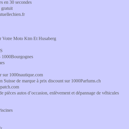
es en 30 secondes
gratuit
tuellechien.fr
our Votre Moto Ktm Et Husaberg
DS
 - 1000Bourgognes
mes
sur 1000nautique.com
 en Suisse de marque à prix discount sur 1000Parfums.ch
00patch.com
de pièces autos d’occasion, enlèvement et dépannage de véhicules
Piscines
fr