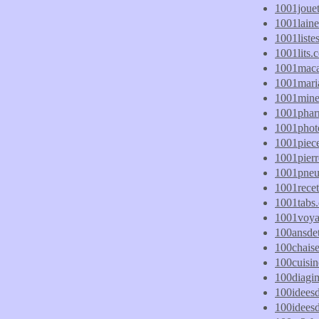
1001jouet
1001lain
1001listes
1001lits.
1001maca
1001mari
1001mine
1001phar
1001phot
1001piec
1001pierr
1001pneus
1001recet
1001tabs
1001voya
100ansdet
100chaise
100cuisi
100diagi
100idees
100idees