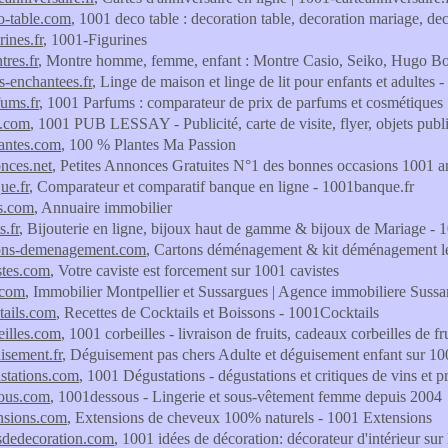
o-table.com
, 1001 deco table : decoration table, decoration mariage, de
ines.fr
, 1001-Figurines
res.fr
, Montre homme, femme, enfant : Montre Casio, Seiko, Hugo Bos
s-enchantees.fr
, Linge de maison et linge de lit pour enfants et adultes
ums.fr
, 1001 Parfums : comparateur de prix de parfums et cosmétiques
.com
, 1001 PUB LESSAY - Publicité, carte de visite, flyer, objets publici
antes.com
, 100 % Plantes Ma Passion
nces.net
, Petites Annonces Gratuites N°1 des bonnes occasions 1001 
ue.fr
, Comparateur et comparatif banque en ligne - 1001banque.fr
s.com
, Annuaire immobilier
s.fr
, Bijouterie en ligne, bijoux haut de gamme & bijoux de Mariage - 
ons-demenagement.com
, Cartons déménagement & kit déménagement le
stes.com
, Votre caviste est forcement sur 1001 cavistes
.com
, Immobilier Montpellier et Sussargues | Agence immobiliere Sussa
tails.com
, Recettes de Cocktails et Boissons - 1001Cocktails
illes.com
, 1001 corbeilles - livraison de fruits, cadeaux corbeilles de fr
sement.fr
, Déguisement pas chers Adulte et déguisement enfant sur 1
stations.com
, 1001 Dégustations - dégustations et critiques de vins et pr
ous.com
, 1001dessous - Lingerie et sous-vêtement femme depuis 2004
nsions.com
, Extensions de cheveux 100% naturels - 1001 Extensions
sdedecoration.com
, 1001 idées de décoration: décorateur d'intérieur sur 