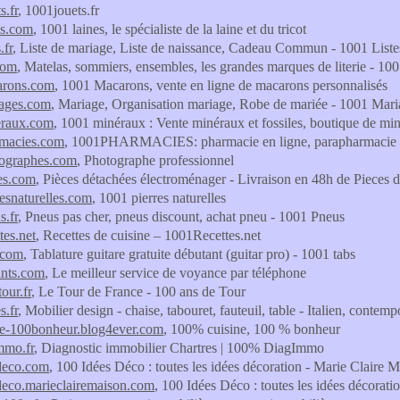
s.fr
, 1001jouets.fr
es.com
, 1001 laines, le spécialiste de la laine et du tricot
.fr
, Liste de mariage, Liste de naissance, Cadeau Commun - 1001 Liste
com
, Matelas, sommiers, ensembles, les grandes marques de literie - 100
rons.com
, 1001 Macarons, vente en ligne de macarons personnalisés
ages.com
, Mariage, Organisation mariage, Robe de mariée - 1001 Mari
raux.com
, 1001 minéraux : Vente minéraux et fossiles, boutique de miné
macies.com
, 1001PHARMACIES: pharmacie en ligne, parapharmacie
ographes.com
, Photographe professionnel
es.com
, Pièces détachées électroménager - Livraison en 48h de Pieces 
esnaturelles.com
, 1001 pierres naturelles
.fr
, Pneus pas cher, pneus discount, achat pneu - 1001 Pneus
tes.net
, Recettes de cuisine – 1001Recettes.net
.com
, Tablature guitare gratuite débutant (guitar pro) - 1001 tabs
nts.com
, Le meilleur service de voyance par téléphone
our.fr
, Le Tour de France - 100 ans de Tour
s.fr
, Mobilier design - chaise, tabouret, fauteuil, table - Italien, contem
ne-100bonheur.blog4ever.com
, 100% cuisine, 100 % bonheur
mmo.fr
, Diagnostic immobilier Chartres | 100% DiagImmo
deco.com
, 100 Idées Déco : toutes les idées décoration - Marie Claire 
deco.marieclairemaison.com
, 100 Idées Déco : toutes les idées décorati