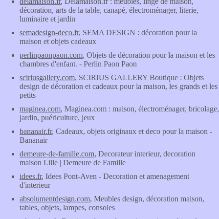
delamaison.fr
, Delamaison.fr : meubles, linge de maison,
décoration, arts de la table, canapé, électroménager, literie,
luminaire et jardin
semadesign-deco.fr
, SEMA DESIGN : décoration pour la
maison et objets cadeaux
perlinpaonpaon.com
, Objets de décoration pour la maison et les
chambres d'enfant. - Perlin Paon Paon
sciriusgallery.com
, SCIRIUS GALLERY Boutique : Objets
design de décoration et cadeaux pour la maison, les grands et les
petits
maginea.com
, Maginea.com : maison, électroménager, bricolage,
jardin, puériculture, jeux
bananair.fr
, Cadeaux, objets originaux et deco pour la maison -
Bananair
demeure-de-famille.com
, Decorateur interieur, decoration
maison Lille | Demeure de Famille
idees.fr
, Idees Pont-Aven - Decoration et amenagement
d'interieur
absolumentdesign.com
, Meubles design, décoration maison,
tables, objets, lampes, consoles