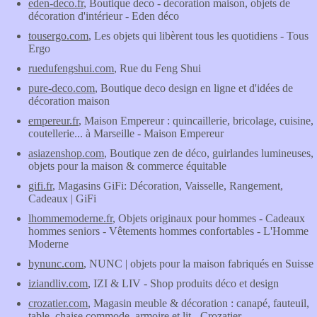
eden-deco.fr
, Boutique deco - decoration maison, objets de
décoration d'intérieur - Eden déco
tousergo.com
, Les objets qui libèrent tous les quotidiens - Tous
Ergo
ruedufengshui.com
, Rue du Feng Shui
pure-deco.com
, Boutique deco design en ligne et d'idées de
décoration maison
empereur.fr
, Maison Empereur : quincaillerie, bricolage, cuisine,
coutellerie... à Marseille - Maison Empereur
asiazenshop.com
, Boutique zen de déco, guirlandes lumineuses,
objets pour la maison & commerce équitable
gifi.fr
, Magasins GiFi: Décoration, Vaisselle, Rangement,
Cadeaux | GiFi
lhommemoderne.fr
, Objets originaux pour hommes - Cadeaux
hommes seniors - Vêtements hommes confortables - L'Homme
Moderne
bynunc.com
, NUNC | objets pour la maison fabriqués en Suisse
iziandliv.com
, IZI & LIV - Shop produits déco et design
crozatier.com
, Magasin meuble & décoration : canapé, fauteuil,
table, chaise commode, armoire et lit - Crozatier