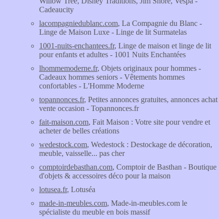
Willow Tree, Disney Traditions, Jim Shore, Vespa -
Cadeaucity
lacompagniedublanc.com
, La Compagnie du Blanc -
Linge de Maison Luxe - Linge de lit Surmatelas
1001-nuits-enchantees.fr
, Linge de maison et linge de lit
pour enfants et adultes - 1001 Nuits Enchantées
lhommemoderne.fr
, Objets originaux pour hommes -
Cadeaux hommes seniors - Vêtements hommes
confortables - L'Homme Moderne
topannonces.fr
, Petites annonces gratuites, annonces achat
vente occasion - Topannonces.fr
fait-maison.com
, Fait Maison : Votre site pour vendre et
acheter de belles créations
wedestock.com
, Wedestock : Destockage de décoration,
meuble, vaisselle... pas cher
comptoirdebasthan.com
, Comptoir de Basthan - Boutique
d'objets & accessoires déco pour la maison
lotusea.fr
, Lotuséa
made-in-meubles.com
, Made-in-meubles.com le
spécialiste du meuble en bois massif