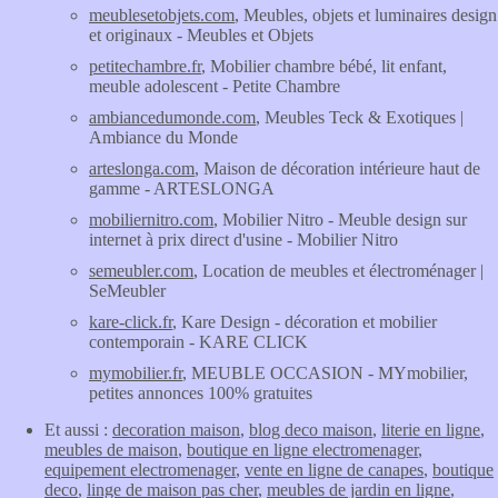
meublesetobjets.com
, Meubles, objets et luminaires design
et originaux - Meubles et Objets
petitechambre.fr
, Mobilier chambre bébé, lit enfant,
meuble adolescent - Petite Chambre
ambiancedumonde.com
, Meubles Teck & Exotiques |
Ambiance du Monde
arteslonga.com
, Maison de décoration intérieure haut de
gamme - ARTESLONGA
mobiliernitro.com
, Mobilier Nitro - Meuble design sur
internet à prix direct d'usine - Mobilier Nitro
semeubler.com
, Location de meubles et électroménager |
SeMeubler
kare-click.fr
, Kare Design - décoration et mobilier
contemporain - KARE CLICK
mymobilier.fr
, MEUBLE OCCASION - MYmobilier,
petites annonces 100% gratuites
Et aussi :
decoration maison
,
blog deco maison
,
literie en ligne
,
meubles de maison
,
boutique en ligne electromenager
,
equipement electromenager
,
vente en ligne de canapes
,
boutique
deco
,
linge de maison pas cher
,
meubles de jardin en ligne
,