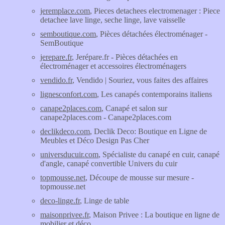
jeremplace.com
, Pieces detachees electromenager : Piece
detachee lave linge, seche linge, lave vaisselle
semboutique.com
, Pièces détachées électroménager -
SemBoutique
jerepare.fr
, Jerépare.fr - Pièces détachées en
électroménager et accessoires électroménagers
vendido.fr
, Vendido | Souriez, vous faites des affaires
lignesconfort.com
, Les canapés contemporains italiens
canape2places.com
, Canapé et salon sur
canape2places.com - Canape2places.com
declikdeco.com
, Declik Deco: Boutique en Ligne de
Meubles et Déco Design Pas Cher
universducuir.com
, Spécialiste du canapé en cuir, canapé
d'angle, canapé convertible Univers du cuir
topmousse.net
, Découpe de mousse sur mesure -
topmousse.net
deco-linge.fr
, Linge de table
maisonprivee.fr
, Maison Privee : La boutique en ligne de
mobilier et déco