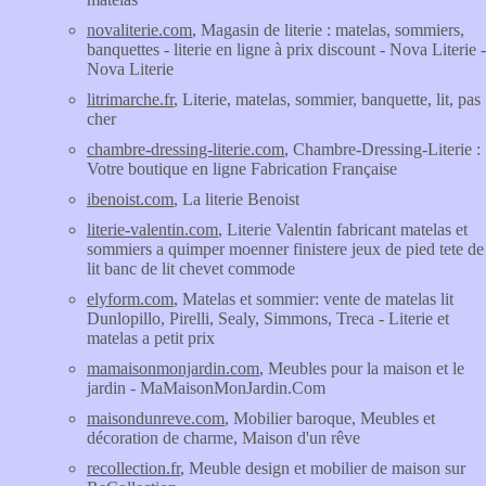
novaliterie.com
, Magasin de literie : matelas, sommiers,
banquettes - literie en ligne à prix discount - Nova Literie -
Nova Literie
litrimarche.fr
, Literie, matelas, sommier, banquette, lit, pas
cher
chambre-dressing-literie.com
, Chambre-Dressing-Literie :
Votre boutique en ligne Fabrication Française
ibenoist.com
, La literie Benoist
literie-valentin.com
, Literie Valentin fabricant matelas et
sommiers a quimper moenner finistere jeux de pied tete de
lit banc de lit chevet commode
elyform.com
, Matelas et sommier: vente de matelas lit
Dunlopillo, Pirelli, Sealy, Simmons, Treca - Literie et
matelas a petit prix
mamaisonmonjardin.com
, Meubles pour la maison et le
jardin - MaMaisonMonJardin.Com
maisondunreve.com
, Mobilier baroque, Meubles et
décoration de charme, Maison d'un rêve
recollection.fr
, Meuble design et mobilier de maison sur