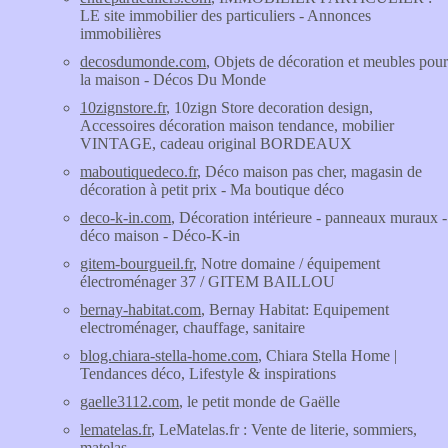
LE site immobilier des particuliers - Annonces
immobilières
decosdumonde.com
, Objets de décoration et meubles pour
la maison - Décos Du Monde
10zignstore.fr
, 10zign Store decoration design,
Accessoires décoration maison tendance, mobilier
VINTAGE, cadeau original BORDEAUX
maboutiquedeco.fr
, Déco maison pas cher, magasin de
décoration à petit prix - Ma boutique déco
deco-k-in.com
, Décoration intérieure - panneaux muraux -
déco maison - Déco-K-in
gitem-bourgueil.fr
, Notre domaine / équipement
électroménager 37 / GITEM BAILLOU
bernay-habitat.com
, Bernay Habitat: Equipement
electroménager, chauffage, sanitaire
blog.chiara-stella-home.com
, Chiara Stella Home |
Tendances déco, Lifestyle & inspirations
gaelle3112.com
, le petit monde de Gaëlle
lematelas.fr
, LeMatelas.fr : Vente de literie, sommiers,
matelas