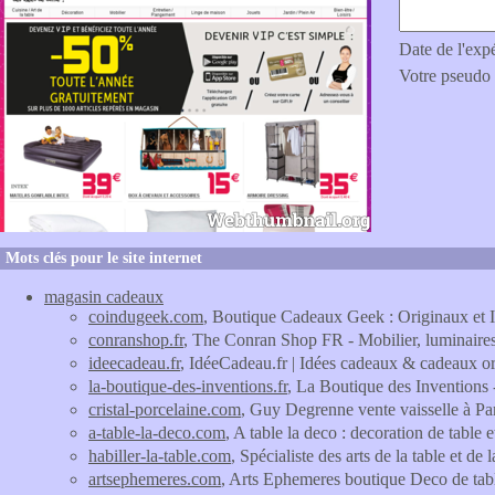
Date de l'exp
Votre pseudo
Mots clés pour le site internet
magasin cadeaux
coindugeek.com
, Boutique Cadeaux Geek : Originaux et 
conranshop.fr
, The Conran Shop FR - Mobilier, luminaires
ideecadeau.fr
, IdéeCadeau.fr | Idées cadeaux & cadeaux o
la-boutique-des-inventions.fr
, La Boutique des Inventions 
cristal-porcelaine.com
, Guy Degrenne vente vaisselle à Par
a-table-la-deco.com
, A table la deco : decoration de table 
habiller-la-table.com
, Spécialiste des arts de la table et de
artsephemeres.com
, Arts Ephemeres boutique Deco de ta