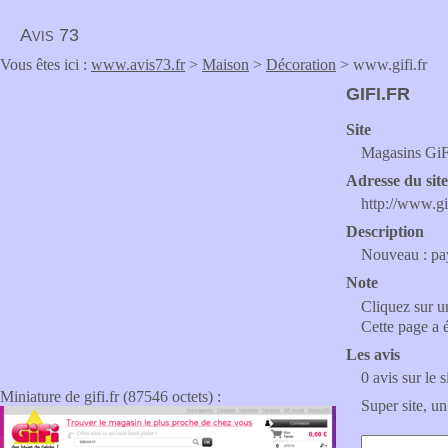
Avis 73
Vous êtes ici :
www.avis73.fr
>
Maison
>
Décoration
> www.gifi.fr
GIFI.FR
Site
Magasins GiFi
Adresse du sit
http://www.gif
Description
Nouveau : pa
Note
Cliquez sur un
Cette page a 
Les avis
0 avis sur le s
Miniature de gifi.fr (87546 octets) :
Super site, un