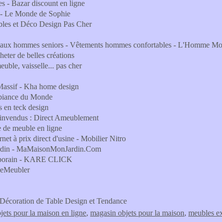
s - Bazar discount en ligne
le - Le Monde de Sophie
bles et Déco Design Pas Cher
deaux hommes seniors - Vêtements hommes confortables - L'Homme M
heter de belles créations
uble, vaisselle... pas cher
 Massif - Kha home design
mbiance du Monde
s en teck design
 invendus : Direct Ameublement
e meuble en ligne
net à prix direct d'usine - Mobilier Nitro
 jardin - MaMaisonMonJardin.Com
temporain - KARE CLICK
 SeMeubler
- Décoration de Table Design et Tendance
jets pour la maison en ligne
,
magasin objets pour la maison
,
meubles ex