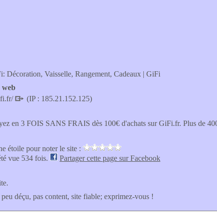
: Décoration, Vaisselle, Rangement, Cadeaux | GiFi
e web
i.fr/
(IP : 185.21.152.125)
yez en 3 FOIS SANS FRAIS dès 100€ d'achats sur GiFi.fr. Plus de 400
e étoile pour noter le site :
été vue 534 fois.
Partager cette page sur Facebook
ite.
 peu déçu, pas content, site fiable; exprimez-vous !