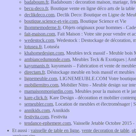
badaboum.fr
, Badaboum : decoration maison, mariage, fete
becu-deco.fr
, Boutique vente en ligne déco arts de la tab
declikdeco.com
, Declik Deco: Boutique en Ligne de Meu
boutique.science-et-vie.com
, Boutique Science et Vie
lhommemoderne.fr
, Objets originaux pour hommes - Ca
fait-maison.com
, Fait Maison : Votre site pour vendre et ac
wedestock.com
, Wedestock : Destockage de décoration, me
lotusea.fr
, Lotuséa
khahomedesign.com
, Meubles teck massif - Meuble bois
ambiancedumonde.com
, Meubles Teck & Exotiques | A
kayumanis.fr
, kayumanis – Fabrication et vente de meuble
directam.fr
, Déstockage meuble en bois massif et meubles
lignemeuble.com
, LIGNEMEUBLE.COM Votre boutique d
mobiliernitro.com
, Mobilier Nitro - Meuble design sur inter
mamaisonmonjardin.com
, Meubles pour la maison et le
kare-click.fr
, Kare Design - décoration et mobilier con
semeubler.com
, Location de meubles et électroménager |
annikids.com
, Annikids
festivita.com
, Festivita
tendance-ephemere.com
, Vaisselle Jetable Octobre 2015 
Et aussi :
vaisselle de table en ligne
,
vente decoration de table
,
ob
anniversaire