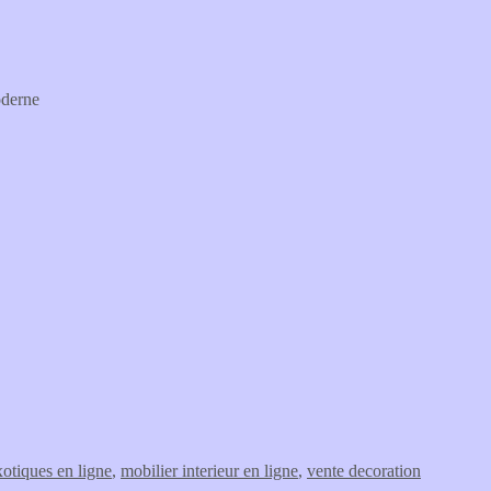
oderne
otiques en ligne
,
mobilier interieur en ligne
,
vente decoration