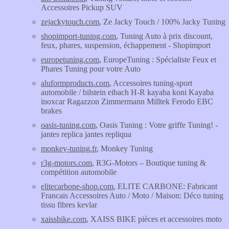
Accessoires Pickup SUV
zejackytouch.com
, Ze Jacky Touch / 100% Jacky Tuning
shopimport-tuning.com
, Tuning Auto à prix discount,
feux, phares, suspension, échappement - Shopimport
europetuning.com
, EuropeTuning : Spécialiste Feux et
Phares Tuning pour votre Auto
aluformproducts.com
, Accessoires tuning-sport
automobile / bilstein eibach H-R kayaba koni Kayaba
inoxcar Ragazzon Zimmermann Milltek Ferodo EBC
brakes
oasis-tuning.com
, Oasis Tuning : Votre griffe Tuning! -
jantes replica jantes repliqua
monkey-tuning.fr
, Monkey Tuning
r3g-motors.com
, R3G-Motors – Boutique tuning &
compétition automobile
elitecarbone-shop.com
, ELITE CARBONE: Fabricant
Francais Accessoires Auto / Moto / Maison: Déco tuning
tissu fibres kevlar
xaissbike.com
, XAISS BIKE pièces et accessoires moto