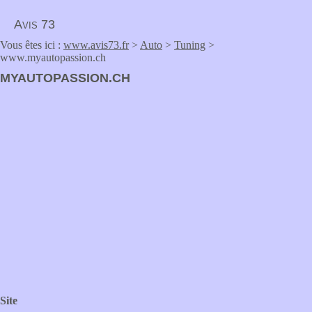
Avis 73
Vous êtes ici :
www.avis73.fr
>
Auto
>
Tuning
>
www.myautopassion.ch
MYAUTOPASSION.CH
Site