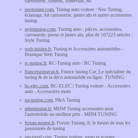
carrosserie, Amiens, Abbeville, 80
neotuning.com
, Tuning auto voiture : Neo Tuning,
éclairage, kit carrosserie, jantes alu et autres accessoires
tuning
styletuning.com
, Tuning auto : pièces, accessoires,
carrosserie, pneus et jantes alu, plus de 107223 articles :
Style Tuning
web-tuning.fr
, Tuning et Accessoires automobiles -
Boutique Web Tuning
rc-tuning.fr
, RC-Tuning auto : RC Tuning
francetuningcar.fr
, France tuning Car_Le spécialiste du
tuning & de la déco automobile en ligne. TUNING
bc-elec.com
, BC-ELEC | Tuning voiture - Accessoires
auto - Accessoires moto
pa-tuning.com
, P&A Tuning
mhmtuning.fr
, MHM Tuning accessoires pour
l'automobile au meilleur prix - MHM TUNING
forum-tuning.fr
, Forum Tuning .fr, le forum de tous les
passionnés de tuning
am-trend.com
, Tuning voiture, moto et scooter.