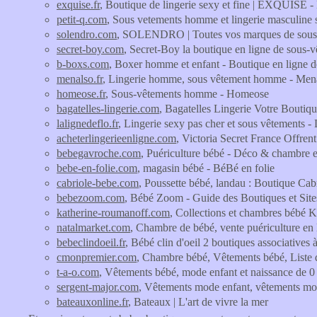
exquise.fr
, Boutique de lingerie sexy et fine | EXQUISE -
petit-q.com
, Sous vetements homme et lingerie masculine 
solendro.com
, SOLENDRO | Toutes vos marques de sous-v
secret-boy.com
, Secret-Boy la boutique en ligne de sous
b-boxs.com
, Boxer homme et enfant - Boutique en ligne d
menalso.fr
, Lingerie homme, sous vêtement homme - Men
homeose.fr
, Sous-vêtements homme - Homeose
bagatelles-lingerie.com
, Bagatelles Lingerie Votre Boutique
lalignedeflo.fr
, Lingerie sexy pas cher et sous vêtements -
acheterlingerieenligne.com
, Victoria Secret France Offre
bebegavroche.com
, Puériculture bébé - Déco & chambre 
bebe-en-folie.com
, magasin bébé - BéBé en folie
cabriole-bebe.com
, Poussette bébé, landau : Boutique Cab
bebezoom.com
, Bébé Zoom - Guide des Boutiques et Site
katherine-roumanoff.com
, Collections et chambres bébé 
natalmarket.com
, Chambre de bébé, vente puériculture en 
bebeclindoeil.fr
, Bébé clin d'oeil 2 boutiques associatives
cmonpremier.com
, Chambre bébé, Vêtements bébé, Liste 
t-a-o.com
, Vêtements bébé, mode enfant et naissance de 0 
sergent-major.com
, Vêtements mode enfant, vêtements mod
bateauxonline.fr
, Bateaux | L'art de vivre la mer