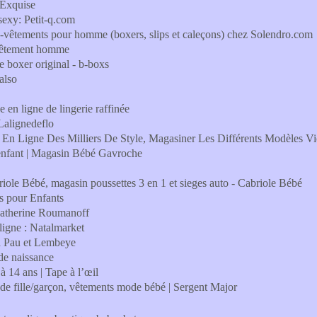
 Exquise
sexy: Petit-q.com
êtements pour homme (boxers, slips et caleçons) chez Solendro.com
-vêtement homme
e boxer original - b-boxs
also
 en ligne de lingerie raffinée
 Lalignedeflo
nt En Ligne Des Milliers De Style, Magasiner Les Différents Modèles Vi
enfant | Magasin Bébé Gavroche
riole Bébé, magasin poussettes 3 en 1 et sieges auto - Cabriole Bébé
s pour Enfants
Katherine Roumanoff
ligne : Natalmarket
 à Pau et Lembeye
de naissance
à 14 ans | Tape à l’œil
e fille/garçon, vêtements mode bébé | Sergent Major