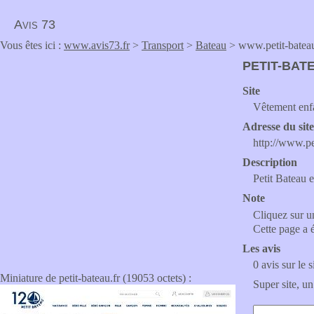
Avis 73
Vous êtes ici :
www.avis73.fr
>
Transport
>
Bateau
> www.petit-bateau
PETIT-BAT
Site
Vêtement enfa
Adresse du sit
http://www.pe
Description
Petit Bateau e
Note
Cliquez sur un
Cette page a 
Les avis
0 avis sur le s
Miniature de petit-bateau.fr (19053 octets) :
Super site, un