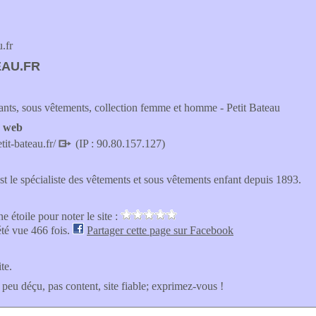
.fr
EAU.FR
nts, sous vêtements, collection femme et homme - Petit Bateau
e web
tit-bateau.fr/
(IP : 90.80.157.127)
st le spécialiste des vêtements et sous vêtements enfant depuis 1893.
e étoile pour noter le site :
été vue 466 fois.
Partager cette page sur Facebook
ite.
 peu déçu, pas content, site fiable; exprimez-vous !