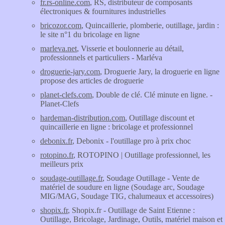
fr.rs-online.com
, RS, distributeur de composants
électroniques & fournitures industrielles
bricozor.com
, Quincaillerie, plomberie, outillage, jardin :
le site n°1 du bricolage en ligne
marleva.net
, Visserie et boulonnerie au détail,
professionnels et particuliers - Marléva
droguerie-jary.com
, Droguerie Jary, la droguerie en ligne
propose des articles de droguerie
planet-clefs.com
, Double de clé. Clé minute en ligne. -
Planet-Clefs
hardeman-distribution.com
, Outillage discount et
quincaillerie en ligne : bricolage et professionnel
debonix.fr
, Debonix - l'outillage pro à prix choc
rotopino.fr
, ROTOPINO | Outillage professionnel, les
meilleurs prix
soudage-outillage.fr
, Soudage Outillage - Vente de
matériel de soudure en ligne (Soudage arc, Soudage
MIG/MAG, Soudage TIG, chalumeaux et accessoires)
shopix.fr
, Shopix.fr - Outillage de Saint Etienne :
Outillage, Bricolage, Jardinage, Outils, matériel maison et