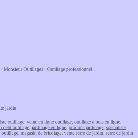
r - Monsieur Outillages - Outillage professionnel
te jardin
iste outillage
,
vente en ligne outillage
,
outillage a bois en ligne
,
 petit outillage
,
jardinage en ligne
,
produits jardinage
,
specialiste
e outillage
,
magasin de bricolage
,
vente serre de jardin
,
serre de jardin