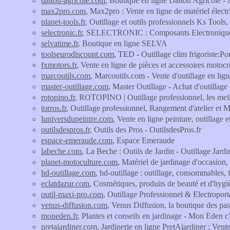
dalton-agricole.com
, Boutique en ligne Dalton Agricole - M
max2pro.com
, Max2pro : Vente en ligne de matériel électr
planet-tools.fr
, Outillage et outils professionnels Ks Tools
selectronic.fr
, SELECTRONIC : Composants Electroniques 
selvatime.fr
, Boutique en ligne SELVA
toolseurodiscount.com
, TED - Outillage clim frigoriste:Po
fxmotors.fr
, Vente en ligne de pièces et accessoires mo
marcoutils.com
, Marcoutils.com - Vente d'outillage en lign
master-outillage.com
, Master Outillage - Achat d'outil
rotopino.fr
, ROTOPINO | Outillage professionnel, les meil
torros.fr
, Outillage professionnel, Rangement d'atelier et M
luniversdupeintre.com
, Vente en ligne peinture, outillage 
outilsdespros.fr
, Outils des Pros - OutilsdesPros.fr
espace-emeraude.com
, Espace Emeraude
labeche.com
, La Beche : Outils de Jardin - Outillage Jard
planet-motoculture.com
, Matériel de jardinage d'occasion,
hd-outillage.com
, hd-outillage : outillage, consommables, f
eclatdazur.com
, Cosmétiques, produits de beauté et d'hy
outil-maxi-pro.com
, Outillage Professionnel & Electroport
venus-diffusion.com
, Venus Diffusion, la boutique des pa
moneden.fr
, Plantes et conseils en jardinage - Mon Eden c
pretajardiner.com
, Jardinerie en ligne PretAjardiner : Ven