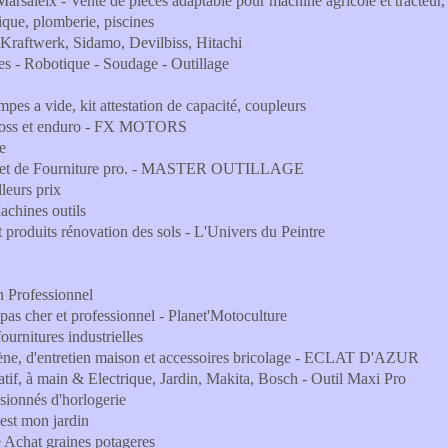
arsaleix - Vente de pièces adaptable pour machine agricole et tracteur, 
ique, plomberie, piscines
, Kraftwerk, Sidamo, Devilbiss, Hitachi
- Robotique - Soudage - Outillage
mpes a vide, kit attestation de capacité, coupleurs
tocross et enduro - FX MOTORS
e
lage et de Fourniture pro. - MASTER OUTILLAGE
leurs prix
achines outils
et produits rénovation des sols - L'Univers du Peintre
in Professionnel
 pas cher et professionnel - Planet'Motoculture
ournitures industrielles
giène, d'entretien maison et accessoires bricolage - ECLAT D'AZUR
atif, à main & Electrique, Jardin, Makita, Bosch - Outil Maxi Pro
ssionnés d'horlogerie
'est mon jardin
te Achat graines potageres