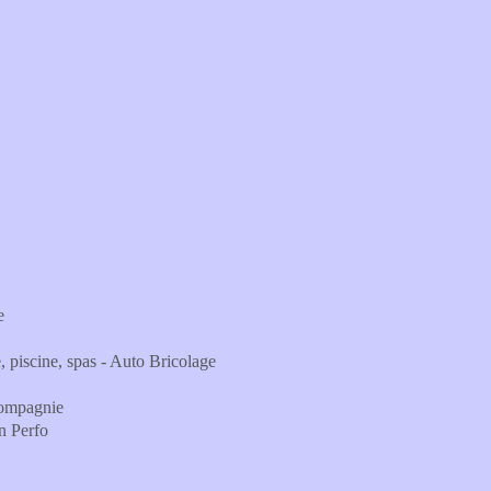
e
e, piscine, spas - Auto Bricolage
 Compagnie
on Perfo