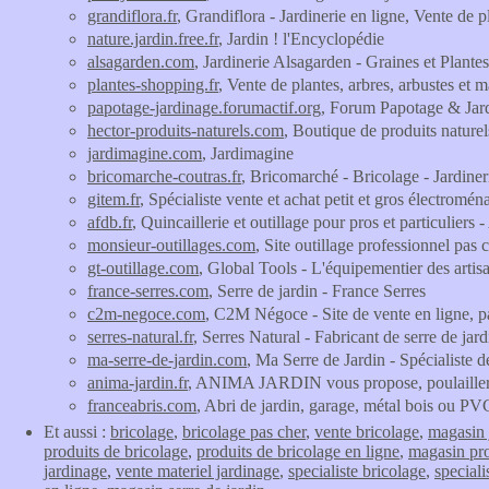
grandiflora.fr
, Grandiflora - Jardinerie en ligne, Vente de p
nature.jardin.free.fr
, Jardin ! l'Encyclopédie
alsagarden.com
, Jardinerie Alsagarden - Graines et Plante
plantes-shopping.fr
, Vente de plantes, arbres, arbustes et m
papotage-jardinage.forumactif.org
, Forum Papotage & Jar
hector-produits-naturels.com
, Boutique de produits naturels
jardimagine.com
, Jardimagine
bricomarche-coutras.fr
, Bricomarché - Bricolage - Jardiner
gitem.fr
, Spécialiste vente et achat petit et gros électromé
afdb.fr
, Quincaillerie et outillage pour pros et particulier
monsieur-outillages.com
, Site outillage professionnel pas
gt-outillage.com
, Global Tools - L'équipementier des artis
france-serres.com
, Serre de jardin - France Serres
c2m-negoce.com
, C2M Négoce - Site de vente en ligne, pa
serres-natural.fr
, Serres Natural - Fabricant de serre de jard
ma-serre-de-jardin.com
, Ma Serre de Jardin - Spécialiste de
anima-jardin.fr
, ANIMA JARDIN vous propose, poulailler, Gra
franceabris.com
, Abri de jardin, garage, métal bois o
Et aussi :
bricolage
,
bricolage pas cher
,
vente bricolage
,
magasin 
produits de bricolage
,
produits de bricolage en ligne
,
magasin pro
jardinage
,
vente materiel jardinage
,
specialiste bricolage
,
speciali