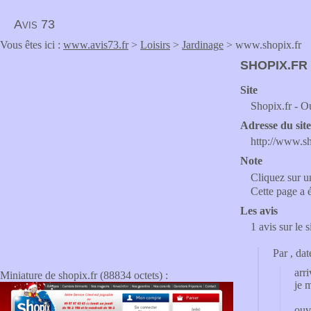
Avis 73
Vous êtes ici :
www.avis73.fr
>
Loisirs
>
Jardinage
> www.shopix.fr
SHOPIX.FR
Site
Shopix.fr - Ou
Adresse du sit
http://www.sh
Note
Cliquez sur un
Cette page a 
Les avis
1 avis sur le 
Par
, da
arr
Miniature de shopix.fr (88834 octets) :
je 
ouv