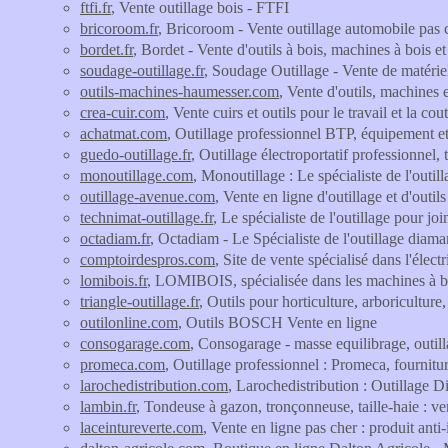
ftfi.fr
, Vente outillage bois - FTFI
bricoroom.fr
, Bricoroom - Vente outillage automobile pas 
bordet.fr
, Bordet - Vente d'outils à bois, machines à bois et
soudage-outillage.fr
, Soudage Outillage - Vente de matér
outils-machines-haumesser.com
, Vente d'outils, machines
crea-cuir.com
, Vente cuirs et outils pour le travail et la cou
achatmat.com
, Outillage professionnel BTP, équipement e
guedo-outillage.fr
, Outillage électroportatif professionnel
monoutillage.com
, Monoutillage : Le spécialiste de l'outi
outillage-avenue.com
, Vente en ligne d'outillage et d'outils
technimat-outillage.fr
, Le spécialiste de l'outillage pour jo
octadiam.fr
, Octadiam - Le Spécialiste de l'outillage diama
comptoirdespros.com
, Site de vente spécialisé dans l'élect
lomibois.fr
, LOMIBOIS, spécialisée dans les machines à boi
triangle-outillage.fr
, Outils pour horticulture, arboriculture,
outilonline.com
, Outils BOSCH Vente en ligne
consogarage.com
, Consogarage - masse equilibrage, outil
promeca.com
, Outillage professionnel : Promeca, fournitu
larochedistribution.com
, Larochedistribution : Outillage 
lambin.fr
, Tondeuse à gazon, tronçonneuse, taille-haie : ven
laceintureverte.com
, Vente en ligne pas cher : produit anti