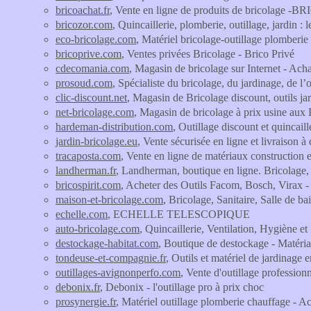
bricoachat.fr
, Vente en ligne de produits de bricolage
bricozor.com
, Quincaillerie, plomberie, outillage, jardin : 
eco-bricolage.com
, Matériel bricolage-outillage plomberie
bricoprive.com
, Ventes privées Bricolage - Brico Privé
cdecomania.com
, Magasin de bricolage sur Internet - Ach
prosoud.com
, Spécialiste du bricolage, du jardinage, de 
clic-discount.net
, Magasin de Bricolage discount, outils ja
net-bricolage.com
, Magasin de bricolage à prix usine aux P
hardeman-distribution.com
, Outillage discount et quincaill
jardin-bricolage.eu
, Vente sécurisée en ligne et livraiso
tracaposta.com
, Vente en ligne de matériaux construction 
landherman.fr
, Landherman, boutique en ligne. Bricolage, 
bricospirit.com
, Acheter des Outils Facom, Bosch, Virax 
maison-et-bricolage.com
, Bricolage, Sanitaire, Salle de 
echelle.com
, ECHELLE TELESCOPIQUE
auto-bricolage.com
, Quincaillerie, Ventilation, Hygiène et
destockage-habitat.com
, Boutique de destockage - Matéria
tondeuse-et-compagnie.fr
, Outils et matériel de jardinage
outillages-avignonperfo.com
, Vente d'outillage profession
debonix.fr
, Debonix - l'outillage pro à prix choc
prosynergie.fr
, Matériel outillage plomberie chauffage - Ac