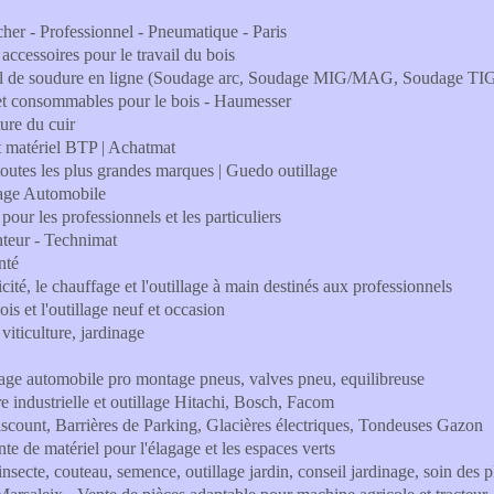
cher - Professionnel - Pneumatique - Paris
 accessoires pour le travail du bois
iel de soudure en ligne (Soudage arc, Soudage MIG/MAG, Soudage TIG,
 et consommables pour le bois - Haumesser
ture du cuir
t matériel BTP | Achatmat
, toutes les plus grandes marques | Guedo outillage
llage Automobile
 pour les professionnels et les particuliers
inteur - Technimat
nté
ricité, le chauffage et l'outillage à main destinés aux professionnels
s et l'outillage neuf et occasion
 viticulture, jardinage
lage automobile pro montage pneus, valves pneu, equilibreuse
re industrielle et outillage Hitachi, Bosch, Facom
Discount, Barrières de Parking, Glacières électriques, Tondeuses Gazon
te de matériel pour l'élagage et les espaces verts
-insecte, couteau, semence, outillage jardin, conseil jardinage, soin des p