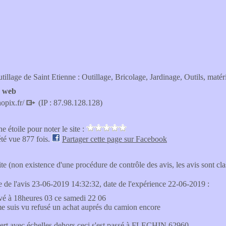
tillage de Saint Etienne : Outillage, Bricolage, Jardinage, Outils, matér
e web
opix.fr/
(IP : 87.98.128.128)
e étoile pour noter le site :
été vue 877 fois.
Partager cette page sur Facebook
site (non existence d'une procédure de contrôle des avis, les avis sont c
te de l'avis 23-06-2019 14:32:32, date de l'expérience 22-06-2019 :
ivé à 18heures 03 ce samedi 22 06
me suis vu refusé un achat auprés du camion encore
ert avec échelles dehors ceci s'est passé à FLECHIN 62960