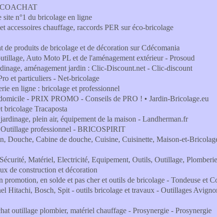
 -BRICOACHAT
le site n°1 du bricolage en ligne
 et accessoires chauffage, raccords PER sur éco-bricolage
at de produits de bricolage et de décoration sur Cdécomania
l’outillage, Auto Moto PL et de l'aménagement extérieur - Prosoud
rdinage, aménagement jardin : Clic-Discount.net - Clic-discount
ro et particuliers - Net-bricolage
erie en ligne : bricolage et professionnel
n à domicile - PRIX PROMO - Conseils de PRO ! • Jardin-Bricolage.eu
et bricolage Tracaposta
jardinage, plein air, équipement de la maison - Landherman.fr
- Outillage professionnel - BRICOSPIRIT
bain, Douche, Cabine de douche, Cuisine, Cuisinette, Maison-et-Bricolag
 Sécurité, Matériel, Electricité, Equipement, Outils, Outillage, Plomberi
ux de construction et décoration
 en promotion, en solde et pas cher et outils de bricolage - Tondeuse et
nel Hitachi, Bosch, Spit - outils bricolage et travaux - Outillages Avign
hat outillage plombier, matériel chauffage - Prosynergie - Prosynergie