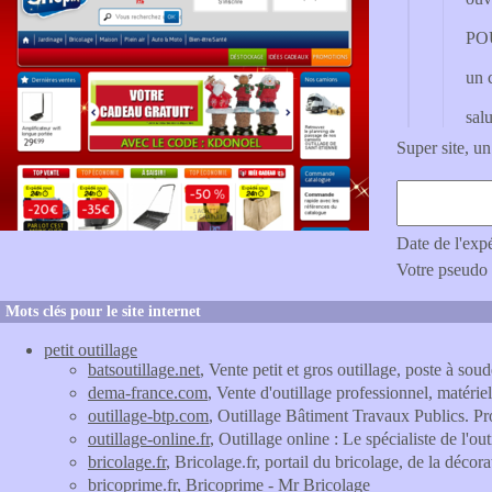
POU
un c
sal
Super site, un
Date de l'exp
Votre pseudo
Mots clés pour le site internet
petit outillage
batsoutillage.net
, Vente petit et gros outillage, poste à so
dema-france.com
, Vente d'outillage professionnel, matérie
outillage-btp.com
, Outillage Bâtiment Travaux Publics. Pro
outillage-online.fr
, Outillage online : Le spécialiste de l'out
bricolage.fr
, Bricolage.fr, portail du bricolage, de la déco
bricoprime.fr
, Bricoprime - Mr Bricolage