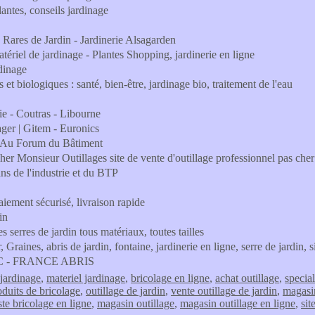
lantes, conseils jardinage
s Rares de Jardin - Jardinerie Alsagarden
atériel de jardinage - Plantes Shopping, jardinerie en ligne
dinage
 et biologiques : santé, bien-être, jardinage bio, traitement de l'eau
ie - Coutras - Libourne
nager | Gitem - Euronics
s - Au Forum du Bâtiment
 cher Monsieur Outillages site de vente d'outillage professionnel pas che
ans de l'industrie et du BTP
iement sécurisé, livraison rapide
in
s serres de jardin tous matériaux, toutes tailles
ines, abris de jardin, fontaine, jardinerie en ligne, serre de jardin, si
u PVC - FRANCE ABRIS
jardinage
,
materiel jardinage
,
bricolage en ligne
,
achat outillage
,
special
duits de bricolage
,
outillage de jardin
,
vente outillage de jardin
,
magasin
ste bricolage en ligne
,
magasin outillage
,
magasin outillage en ligne
,
sit