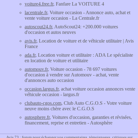
voiture4.free.fr
, Fanfare La VOITURE 4
lacentrale.fr
, Voiture occasion - Annonce auto, achat et
vente voiture occasion - La Centrale.fr
autoscout24.fr
, AutoScout24: +200.000 voitures
d'occasion et autos neuves
avis.fr
, Location de voiture et de véhicule utilitaire | Avis
France
ada.fr
, Location voiture et utilitaire : ADA Le spécialiste
en location de voiture et utilitaire
automouv.fr
, Voiture occasion - 78 697 voitures
d'occasion à vendre sur Automouv - achat, vente
d'annonces auto occasion
occasion.largus.fr
, achat voiture occasion annonces vente
véhicule occasion - largus.fr
clubauto-cgos.com
, Club Auto C.G.O.S - Votre voiture
neuve moins chère avec le C.G.O.S
autosphere.fr
, Voitures d'occasion, garanties et révisées,
financement, reprise et entretien - Autosphère
Avis 73 : forum pour échanger vos commentaires, témoignages, critiques sur