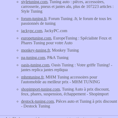
styletuning.com
, Tuning auto : pièces, accessoires,
carrosserie, pneus et jantes alu, plus de 107223 articles :
Style Tuning
forum-tuning.fr
, Forum Tuning .fr, le forum de tous les
passionnés de tuning
jackypc.com
, JackyPC.com
europetuning.com
, EuropeTuning : Spécialiste Feux et
Phares Tuning pour votre Auto
monkey-tuning.fr
, Monkey Tuning
pa-tuning.com
, P&A Tuning
oasis-tuning.com
, Oasis Tuning : Votre griffe Tuning! -
jantes replica jantes repliqua
mhmtuning.fr
, MHM Tuning accessoires pour
l'automobile au meilleur prix - MHM TUNING
shopimport-tuning.com
, Tuning Auto à prix discount,
feux, phares, suspension, échappement - Shopimport
destock-tuning.com
, Pièces auto et Tuning à prix discount
- Destock Tuning