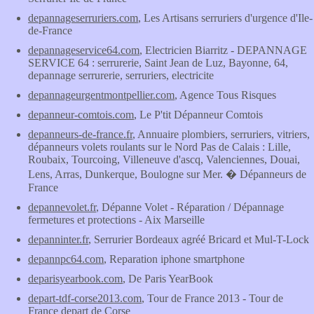
depannageserruriers.com
, Les Artisans serruriers d'urgence d'Ile-
de-France
depannageservice64.com
, Electricien Biarritz - DEPANNAGE
SERVICE 64 : serrurerie, Saint Jean de Luz, Bayonne, 64,
depannage serrurerie, serruriers, electricite
depannageurgentmontpellier.com
, Agence Tous Risques
depanneur-comtois.com
, Le P'tit Dépanneur Comtois
depanneurs-de-france.fr
, Annuaire plombiers, serruriers, vitriers,
dépanneurs volets roulants sur le Nord Pas de Calais : Lille,
Roubaix, Tourcoing, Villeneuve d'ascq, Valenciennes, Douai,
Lens, Arras, Dunkerque, Boulogne sur Mer. � Dépanneurs de
France
depannevolet.fr
, Dépanne Volet - Réparation / Dépannage
fermetures et protections - Aix Marseille
depanninter.fr
, Serrurier Bordeaux agréé Bricard et Mul-T-Lock
depannpc64.com
, Reparation iphone smartphone
deparisyearbook.com
, De Paris YearBook
depart-tdf-corse2013.com
, Tour de France 2013 - Tour de
France depart de Corse