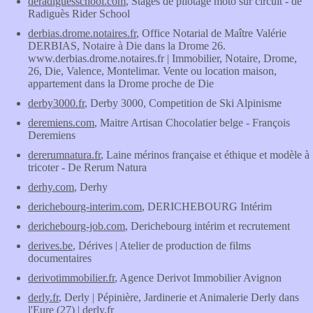
deradiguesschool.com
, Stages de pilotage moto sur circuit - de
Radiguès Rider School
derbias.drome.notaires.fr
, Office Notarial de Maître Valérie
DERBIAS, Notaire à Die dans la Drome 26.
www.derbias.drome.notaires.fr | Immobilier, Notaire, Drome,
26, Die, Valence, Montelimar. Vente ou location maison,
appartement dans la Drome proche de Die
derby3000.fr
, Derby 3000, Competition de Ski Alpinisme
deremiens.com
, Maitre Artisan Chocolatier belge - François
Deremiens
dererumnatura.fr
, Laine mérinos française et éthique et modèle à
tricoter - De Rerum Natura
derhy.com
, Derhy
derichebourg-interim.com
, DERICHEBOURG Intérim
derichebourg-job.com
, Derichebourg intérim et recrutement
derives.be
, Dérives | Atelier de production de films
documentaires
derivotimmobilier.fr
, Agence Derivot Immobilier Avignon
derly.fr
, Derly | Pépinière, Jardinerie et Animalerie Derly dans
l'Eure (27) | derly.fr