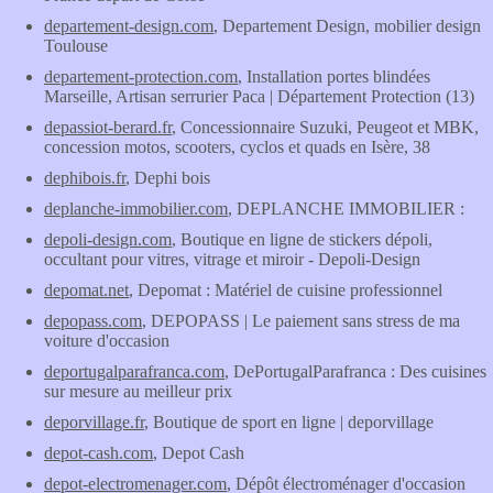
departement-design.com
, Departement Design, mobilier design
Toulouse
departement-protection.com
, Installation portes blindées
Marseille, Artisan serrurier Paca | Département Protection (13)
depassiot-berard.fr
, Concessionnaire Suzuki, Peugeot et MBK,
concession motos, scooters, cyclos et quads en Isère, 38
dephibois.fr
, Dephi bois
deplanche-immobilier.com
, DEPLANCHE IMMOBILIER :
depoli-design.com
, Boutique en ligne de stickers dépoli,
occultant pour vitres, vitrage et miroir - Depoli-Design
depomat.net
, Depomat : Matériel de cuisine professionnel
depopass.com
, DEPOPASS | Le paiement sans stress de ma
voiture d'occasion
deportugalparafranca.com
, DePortugalParafranca : Des cuisines
sur mesure au meilleur prix
deporvillage.fr
, Boutique de sport en ligne | deporvillage
depot-cash.com
, Depot Cash
depot-electromenager.com
, Dépôt électroménager d'occasion