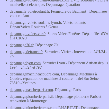
depannage-volet-roulant-toulouse.com
, DVR Toulouse - Store à
manivelle et électrique, Dépannage réparation
depannage-voletroulant.fr
, Fermeture du Batiment - Dépannage
volet roulant
depannage-volets-roulants-lyon.fr
, Volets roulants -
Dépan'Volets Roulants à Genas
depannage-volets-var.fr
, Stores Volets Fenêtres Dépann'iles d'Or
à la CRAU
depannage70.fr
, Dépannage 70
depannagedefrance.fr
, Serrurier - Vitrier - Intervention 24H/24 -
7/7
depannagelyon.com
, Serrurier Lyon - Dépanneur Artisan depuis
1994 - 24h/24 et 7j/7
depannagemachineacoudre.com
, Dépannage Machines à
Coudre, réparation de machines à coudre - Triel Sur Seine -
78510 - Yvelines
depannagepascherparis.com
, Dépannage Paris
depannageplomberie-paris.fr
, Depannage plomberie Paris et
renovation à Montrouge
depannageplomberiearras.com
, P.HABITAT - Dépannage