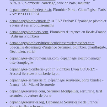
ARRAS, plomberie, carrelage, salle de bain, sanitaire
depannageplomberieparis.fr
, Plombier Paris - Chauffagiste Paris
- Artisans FITUSSI
depannageplombierparis.fr
, ⇒ FA2 Probat: Dépannage plombier
à Paris et ses arrondissements
depannageplombiers.com
, Plombiers d'urgence en Ile-de-France
| Artisans Plombiers
depannageplombiervitrierelectricienserrurierpascher.com
,
Specialité depannage d'urgence Serrurier, plombier, chauffagiste,
électricien, vitrier
depannages-electromenager.com
, depannage electromenager
oise compiegne
depannages-plomberie-lyon.fr
, Plombier Lyon COURLY -
Accord Services Plomberie Lyon
depannages-serrurerie.fr
, Dépannage serrurerie, porte blindée -
Nancy | DJ. Michel Serrurerie
depannageserrures.com
, Serrurier Montpellier, serrurerie, tarif
serrurier, ouverture de porte
depannageserrurier.org
, Depannage Serrurier Ile de France |
Serrurier Ile de France