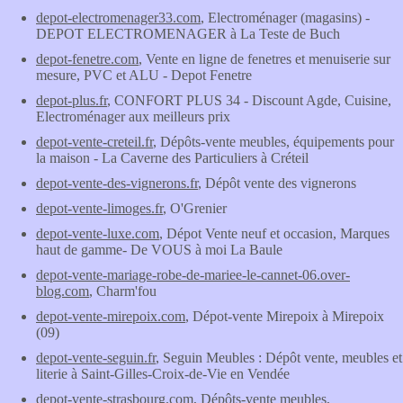
depot-electromenager33.com
, Electroménager (magasins) -
DEPOT ELECTROMENAGER à La Teste de Buch
depot-fenetre.com
, Vente en ligne de fenetres et menuiserie sur
mesure, PVC et ALU - Depot Fenetre
depot-plus.fr
, CONFORT PLUS 34 - Discount Agde, Cuisine,
Electroménager aux meilleurs prix
depot-vente-creteil.fr
, Dépôts-vente meubles, équipements pour
la maison - La Caverne des Particuliers à Créteil
depot-vente-des-vignerons.fr
, Dépôt vente des vignerons
depot-vente-limoges.fr
, O'Grenier
depot-vente-luxe.com
, Dépot Vente neuf et occasion, Marques
haut de gamme- De VOUS à moi La Baule
depot-vente-mariage-robe-de-mariee-le-cannet-06.over-
blog.com
, Charm'fou
depot-vente-mirepoix.com
, Dépot-vente Mirepoix à Mirepoix
(09)
depot-vente-seguin.fr
, Seguin Meubles : Dépôt vente, meubles et
literie à Saint-Gilles-Croix-de-Vie en Vendée
depot-vente-strasbourg.com
, Dépôts-vente meubles,