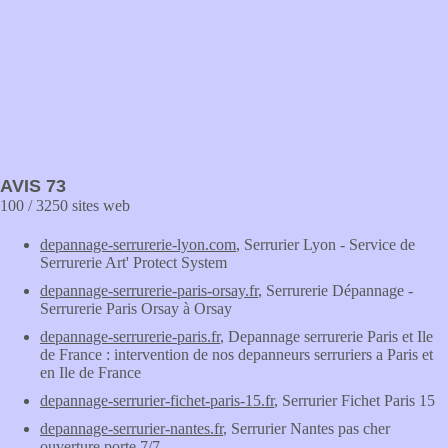
AVIS 73
100 / 3250 sites web
depannage-serrurerie-lyon.com
, Serrurier Lyon - Service de
Serrurerie Art' Protect System
depannage-serrurerie-paris-orsay.fr
, Serrurerie Dépannage -
Serrurerie Paris Orsay à Orsay
depannage-serrurerie-paris.fr
, Depannage serrurerie Paris et Ile
de France : intervention de nos depanneurs serruriers a Paris et
en Ile de France
depannage-serrurier-fichet-paris-15.fr
, Serrurier Fichet Paris 15
depannage-serrurier-nantes.fr
, Serrurier Nantes pas cher
ouverture porte 7/7