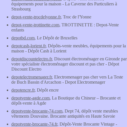
équipements pour la maison - La Caverne des Particuliers à
Strasbourg
depot-vente-trocdelyonne.fr
, Troc de l'Yonne
depot-vente-trottinette.com
, TROTTINETTE : Depot-Vente
enfants
depotbd.com
, Le Dépôt de Bruxelles
depotcash-lorient.fr
, Dépôts-vente meubles, équipements pour la
maison - Dépôt Cash à Lorient
depotdiscountelectro.fr
, Discount électroménager en Gironde par
votre spécialiste électroménager discount et pas cher - Dépot
Discount Electro
depotelectromenager.fr
, Electromenager pas cher vers La Teste
de Buch Bassin d'Arcachon - Depot Electromenager
depotencre.fr
, Dépôt encre
depotvente-agde.com
, La Boutique du Chineur – Brocante et
dépôt-vente à Agde
depotvente-brocante-74.com
, Dept 74, dépôt vente meubles
vêtements Douvaine. Brocante antiquités en Haute Savoie
depotvente-brocante-74.fr
, Dépôt-Vente Brocante Vintage -