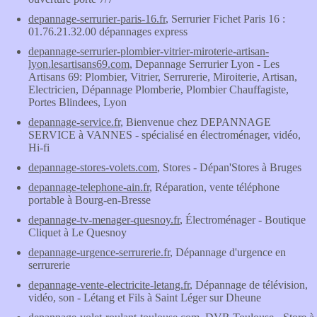
depannage-serrurier-paris-16.fr
, Serrurier Fichet Paris 16 :
01.76.21.32.00 dépannages express
depannage-serrurier-plombier-vitrier-miroterie-artisan-
lyon.lesartisans69.com
, Depannage Serrurier Lyon - Les
Artisans 69: Plombier, Vitrier, Serrurerie, Miroiterie, Artisan,
Electricien, Dépannage Plomberie, Plombier Chauffagiste,
Portes Blindees, Lyon
depannage-service.fr
, Bienvenue chez DEPANNAGE
SERVICE à VANNES - spécialisé en électroménager, vidéo,
Hi-fi
depannage-stores-volets.com
, Stores - Dépan'Stores à Bruges
depannage-telephone-ain.fr
, Réparation, vente téléphone
portable à Bourg-en-Bresse
depannage-tv-menager-quesnoy.fr
, Électroménager - Boutique
Cliquet à Le Quesnoy
depannage-urgence-serrurerie.fr
, Dépannage d'urgence en
serrurerie
depannage-vente-electricite-letang.fr
, Dépannage de télévision,
vidéo, son - Létang et Fils à Saint Léger sur Dheune