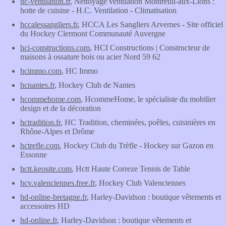
hc-ventilation.fr
, Nettoyage ventilation Montreuil-aux-Lions :
hotte de cuisine - H.C. Ventilation - Climatisation
hccalessangliers.fr
, HCCA Les Sangliers Arvernes - Site officiel
du Hockey Clermont Communauté Auvergne
hci-constructions.com
, HCI Constructions | Constructeur de
maisons à ossature bois ou acier Nord 59 62
hcimmo.com
, HC Immo
hcnantes.fr
, Hockey Club de Nantes
hcommehome.com
, HcommeHome, le spécialiste du mobilier
design et de la décoration
hctradition.fr
, HC Tradition, cheminées, poêles, cuisinières en
Rhône-Alpes et Drôme
hctrefle.com
, Hockey Club du Trèfle - Hockey sur Gazon en
Essonne
hctt.keosite.com
, Hctt Haute Correze Tennis de Table
hcv.valenciennes.free.fr
, Hockey Club Valenciennes
hd-online-bretagne.fr
, Harley-Davidson : boutique vêtements et
accessoires HD
hd-online.fr
, Harley-Davidson : boutique vêtements et