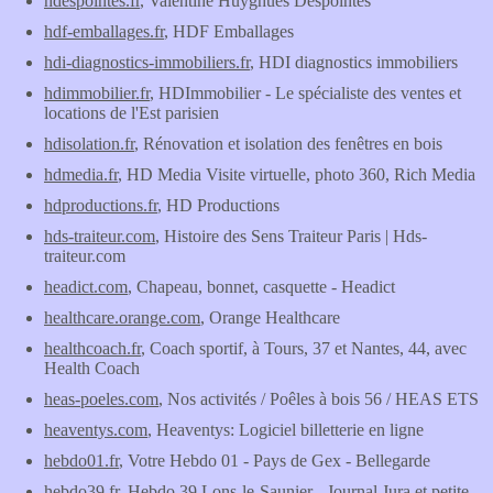
hdespointes.fr
, Valentine Huyghues Despointes
hdf-emballages.fr
, HDF Emballages
hdi-diagnostics-immobiliers.fr
, HDI diagnostics immobiliers
hdimmobilier.fr
, HDImmobilier - Le spécialiste des ventes et
locations de l'Est parisien
hdisolation.fr
, Rénovation et isolation des fenêtres en bois
hdmedia.fr
, HD Media Visite virtuelle, photo 360, Rich Media
hdproductions.fr
, HD Productions
hds-traiteur.com
, Histoire des Sens Traiteur Paris | Hds-
traiteur.com
headict.com
, Chapeau, bonnet, casquette - Headict
healthcare.orange.com
, Orange Healthcare
healthcoach.fr
, Coach sportif, à Tours, 37 et Nantes, 44, avec
Health Coach
heas-poeles.com
, Nos activités / Poêles à bois 56 / HEAS ETS
heaventys.com
, Heaventys: Logiciel billetterie en ligne
hebdo01.fr
, Votre Hebdo 01 - Pays de Gex - Bellegarde
hebdo39.fr
, Hebdo 39 Lons-le-Saunier - Journal Jura et petite