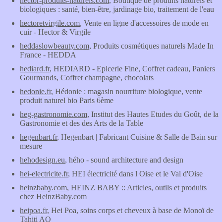
hector-produits-naturels.com
, Boutique de produits naturels et
biologiques : santé, bien-être, jardinage bio, traitement de l'eau
hectoretvirgile.com
, Vente en ligne d'accessoires de mode en
cuir - Hector & Virgile
heddaslowbeauty.com
, Produits cosmétiques naturels Made In
France - HEDDA
hediard.fr
, HEDIARD - Epicerie Fine, Coffret cadeau, Paniers
Gourmands, Coffret champagne, chocolats
hedonie.fr
, Hédonie : magasin nourriture biologique, vente
produit naturel bio Paris 6ème
heg-gastronomie.com
, Institut des Hautes Etudes du Goût, de la
Gastronomie et des des Arts de la Table
hegenbart.fr
, Hegenbart | Fabricant Cuisine & Salle de Bain sur
mesure
hehodesign.eu
, hého - sound architecture and design
hei-electricite.fr
, HEI électricité dans l Oise et le Val d'Oise
heinzbaby.com
, HEINZ BABY :: Articles, outils et produits
chez HeinzBaby.com
heipoa.fr
, Hei Poa, soins corps et cheveux à base de Monoï de
Tahiti AO