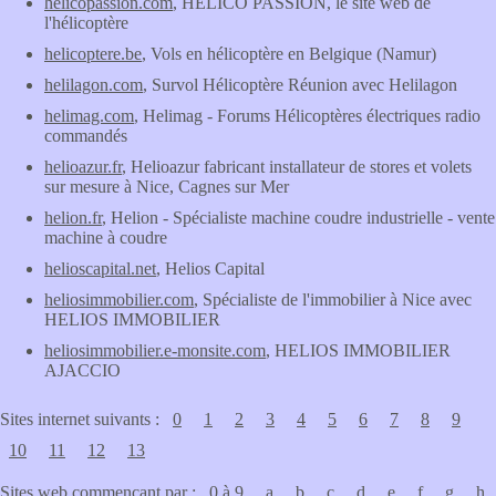
helicopassion.com
, HELICO PASSION, le site web de
l'hélicoptère
helicoptere.be
, Vols en hélicoptère en Belgique (Namur)
helilagon.com
, Survol Hélicoptère Réunion avec Helilagon
helimag.com
, Helimag - Forums Hélicoptères électriques radio
commandés
helioazur.fr
, Helioazur fabricant installateur de stores et volets
sur mesure à Nice, Cagnes sur Mer
helion.fr
, Helion - Spécialiste machine coudre industrielle - vente
machine à coudre
helioscapital.net
, Helios Capital
heliosimmobilier.com
, Spécialiste de l'immobilier à Nice avec
HELIOS IMMOBILIER
heliosimmobilier.e-monsite.com
, HELIOS IMMOBILIER
AJACCIO
Sites internet suivants :
0
1
2
3
4
5
6
7
8
9
10
11
12
13
Sites web commençant par :
0 à 9
a
b
c
d
e
f
g
h