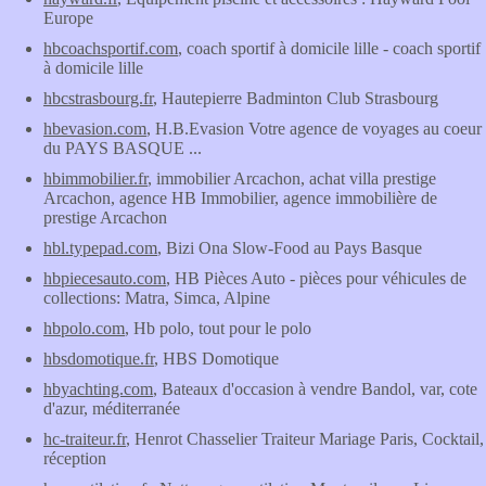
Europe
hbcoachsportif.com
, coach sportif à domicile lille - coach sportif
à domicile lille
hbcstrasbourg.fr
, Hautepierre Badminton Club Strasbourg
hbevasion.com
, H.B.Evasion Votre agence de voyages au coeur
du PAYS BASQUE ...
hbimmobilier.fr
, immobilier Arcachon, achat villa prestige
Arcachon, agence HB Immobilier, agence immobilière de
prestige Arcachon
hbl.typepad.com
, Bizi Ona Slow-Food au Pays Basque
hbpiecesauto.com
, HB Pièces Auto - pièces pour véhicules de
collections: Matra, Simca, Alpine
hbpolo.com
, Hb polo, tout pour le polo
hbsdomotique.fr
, HBS Domotique
hbyachting.com
, Bateaux d'occasion à vendre Bandol, var, cote
d'azur, méditerranée
hc-traiteur.fr
, Henrot Chasselier Traiteur Mariage Paris, Cocktail,
réception