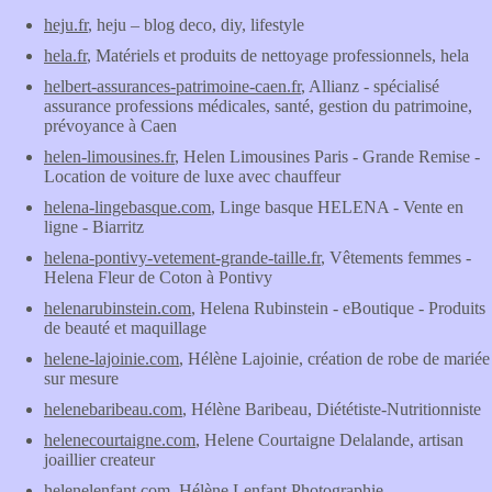
heju.fr
, heju – blog deco, diy, lifestyle
hela.fr
, Matériels et produits de nettoyage professionnels, hela
helbert-assurances-patrimoine-caen.fr
, Allianz - spécialisé
assurance professions médicales, santé, gestion du patrimoine,
prévoyance à Caen
helen-limousines.fr
, Helen Limousines Paris - Grande Remise -
Location de voiture de luxe avec chauffeur
helena-lingebasque.com
, Linge basque HELENA - Vente en
ligne - Biarritz
helena-pontivy-vetement-grande-taille.fr
, Vêtements femmes -
Helena Fleur de Coton à Pontivy
helenarubinstein.com
, Helena Rubinstein - eBoutique - Produits
de beauté et maquillage
helene-lajoinie.com
, Hélène Lajoinie, création de robe de mariée
sur mesure
helenebaribeau.com
, Hélène Baribeau, Diététiste-Nutritionniste
helenecourtaigne.com
, Helene Courtaigne Delalande, artisan
joaillier createur
helenelenfant.com
, Hélène Lenfant Photographie