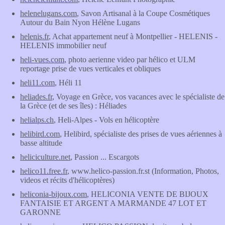
helenelugans.com
, Savon Artisanal à la Coupe Cosmétiques
Autour du Bain Nyon Hélène Lugans
helenis.fr
, Achat appartement neuf à Montpellier - HELENIS -
HELENIS immobilier neuf
heli-vues.com
, photo aerienne video par hélico et ULM
reportage prise de vues verticales et obliques
heli11.com
, Héli 11
heliades.fr
, Voyage en Grèce, vos vacances avec le spécialiste de
la Grèce (et de ses îles) : Héliades
helialps.ch
, Heli-Alpes - Vols en hélicoptère
helibird.com
, Helibird, spécialiste des prises de vues aériennes à
basse altitude
heliciculture.net
, Passion ... Escargots
helico11.free.fr
, www.helico-passion.fr.st (Information, Photos,
videos et récits d'hélicoptères)
heliconia-bijoux.com
, HELICONIA VENTE DE BIJOUX
FANTAISIE ET ARGENT A MARMANDE 47 LOT ET
GARONNE