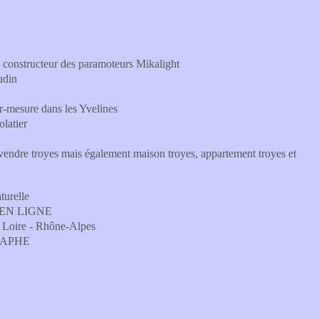
 constructeur des paramoteurs Mikalight
udin
ur-mesure dans les Yvelines
latier
dre troyes mais également maison troyes, appartement troyes et
turelle
S EN LIGNE
 Loire - Rhône-Alpes
RAPHE