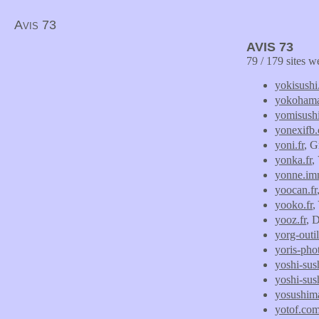
Avis 73
AVIS 73
79 / 179 sites w
yokisush
yokohama
yomisushi
yonexifb
yoni.fr
, G
yonka.fr
,
yonne.imm
yoocan.fr
yooko.fr
,
yooz.fr
, 
yorg-outi
yoris-ph
yoshi-sush
yoshi-sush
yosushim
yotof.co