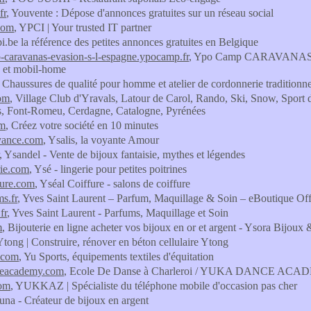
fr
, Youvente : Dépose d'annonces gratuites sur un réseau social
com
, YPCI | Your trusted IT partner
pi.be la référence des petites annonces gratuites en Belgique
caravanas-evasion-s-l-espagne.ypocamp.fr
, Ypo Camp CARAVANAS EV
 et mobil-home
, Chaussures de qualité pour homme et atelier de cordonnerie traditionne
com
, Village Club d'Yravals, Latour de Carol, Rando, Ski, Snow, Sport
s, Font-Romeu, Cerdagne, Catalogne, Pyrénées
om
, Créez votre société en 10 minutes
yance.com
, Ysalis, la voyante Amour
, Ysandel - Vente de bijoux fantaisie, mythes et légendes
rie.com
, Ysé - lingerie pour petites poitrines
fure.com
, Yséal Coiffure - salons de coiffure
ms.fr
, Yves Saint Laurent – Parfum, Maquillage & Soin – eBoutique Offi
fr
, Yves Saint Laurent - Parfums, Maquillage et Soin
m
, Bijouterie en ligne acheter vos bijoux en or et argent - Ysora Bijoux
Ytong | Construire, rénover en béton cellulaire Ytong
.com
, Yu Sports, équipements textiles d'équitation
eacademy.com
, Ecole De Danse à Charleroi / YUKA DANCE AC
om
, YUKKAZ | Spécialiste du téléphone mobile d'occasion pas cher
Yuna - Créateur de bijoux en argent