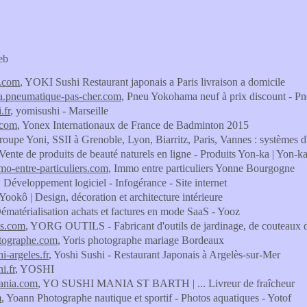
eb
i.com
, YOKI Sushi Restaurant japonais a Paris livraison a domicile
.pneumatique-pas-cher.com
, Pneu Yokohama neuf à prix discount - Pn
.fr
, yomisushi - Marseille
.com
, Yonex Internationaux de France de Badminton 2015
roupe Yoni, SSII à Grenoble, Lyon, Biarritz, Paris, Vannes : systèmes d'
 Vente de produits de beauté naturels en ligne - Produits Yon-ka | Yon-ka
o-entre-particuliers.com
, Immo entre particuliers Yonne Bourgogne
, Développement logiciel - Infogérance - Site internet
 Yookô | Design, décoration et architecture intérieure
Dématérialisation achats et factures en mode SaaS - Yooz
ls.com
, YORG OUTILS - Fabricant d'outils de jardinage, de couteaux de p
otographe.com
, Yoris photographe mariage Bordeaux
i-argeles.fr
, Yoshi Sushi - Restaurant Japonais à Argelès-sur-Mer
i.fr
, YOSHI
ania.com
, YO SUSHI MANIA ST BARTH | ... Livreur de fraîcheur
m
, Yoann Photographe nautique et sportif - Photos aquatiques - Yotof