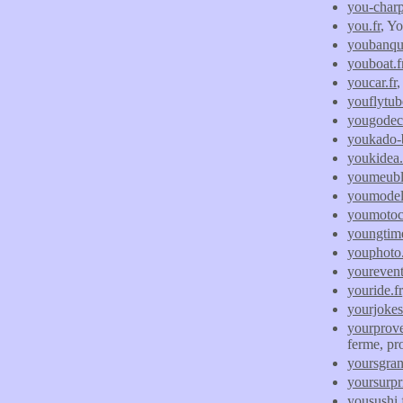
you-charp
you.fr
, Y
youbanqu
youboat.f
youcar.fr
,
youflytu
yougode
youkado-
youkidea
youmeubl
youmodel
youmotoc
youngtime
youphoto.
yourevent
youride.fr
yourjokes
yourprove
ferme, pro
yoursgrand
yoursurpri
yousushi.