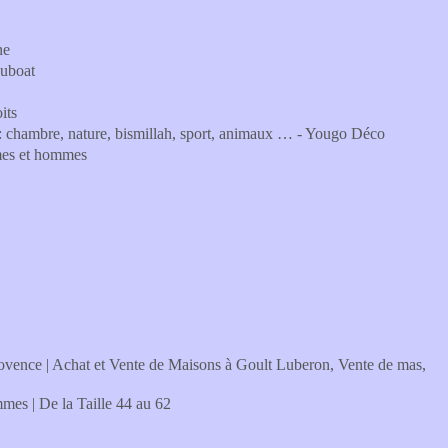
ne
ouboat
its
re: chambre, nature, bismillah, sport, animaux … - Yougo Déco
mmes et hommes
ovence | Achat et Vente de Maisons à Goult Luberon, Vente de mas,
es | De la Taille 44 au 62