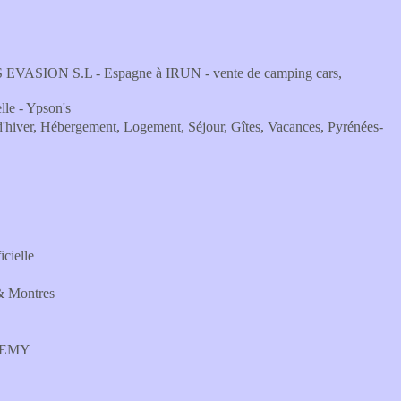
ASION S.L - Espagne à IRUN - vente de camping cars,
lle - Ypson's
 d'hiver, Hébergement, Logement, Séjour, Gîtes, Vacances, Pyrénées-
cielle
 & Montres
ADEMY