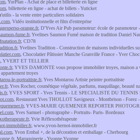
com
, YurPlan - Achat de place et billetterie en ligne
com
, billetterie en ligne - achat de billets - Yuticket
 Yutilis - la vente entre particuliers solidaires
s.com
, Vidéo institutionnelle et film d'entreprise
agesperso-orange.fr
, D'Yves Air Pub paramoteur: école de paramoteur -
saumon-fume.fr
, Yvelines Saumon Fumé maison de tradition Daniel Na
fnatation.fr
, CD78
adition.fr
, Yvelines Tradition - Construction de maisons individuelles s
latier.com
, Chocolatier Pâtissier Manche Granville France - Yver Choco
m
, YVERT ET TELLIER
nte.fr
, YVES DAMONTE vous propose immobilier troyes, maison a ven
 appartement troyes
rou-le-portraitiste.fr
, Yves Montarou Artiste peintre portraitiste
r.fr
, Yves Rocher, cosmétique végétale, parfums, maquillage, beauté na
s.fr
, YVES SPORT - Yves Tennis - LE SPECIALISTE DU TENNI
lot.com
, Restaurant Yves THOLLOT Savigneux - Montbrison - Forez -
equemener.fr
, YVES-MARIE QUEMENER REPORTER PHOTOG
el.com
, Yves Samuel - photographe - Portraits- Paris- Bordeaux
xotherapeute.fr
, Yvie Réflexothérapeute
ot-immobilier.fr
, www.yvon-hernot-immobilier.fr
al.com
, Yvon Embal +, de la décoration et emballage - Cherbourg
onne.fr
, Maroquinerie - Yvonne Yvonne