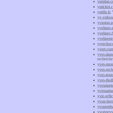
yurplan.
yuticket.
yutilis.fr
,
yv-video
yvasion.p
yvelines-
yvelines.f
yvelinestr
yverchoco
yvert.co
yves-damo
recherche
yves-monta
yves-roche
yves-tenni
yves-thol
yvesmari
yvessamu
yvie-refle
yvon-hern
yvonemb
yvonneyv