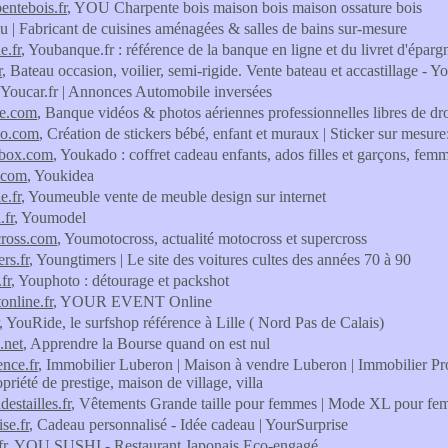
entebois.fr
, YOU Charpente bois maison bois maison ossature bois
ou | Fabricant de cuisines aménagées & salles de bains sur-mesure
e.fr
, Youbanque.fr : référence de la banque en ligne et du livret d'éparg
r
, Bateau occasion, voilier, semi-rigide. Vente bateau et accastillage - Y
 Youcar.fr | Annonces Automobile inversées
be.com
, Banque vidéos & photos aériennes professionnelles libres de dro
co.com
, Création de stickers bébé, enfant et muraux | Sticker sur mesu
box.com
, Youkado : coffret cadeau enfants, ados filles et garçons, fe
.com
, Youkidea
e.fr
, Youmeuble vente de meuble design sur internet
.fr
, Youmodel
ross.com
, Youmotocross, actualité motocross et supercross
rs.fr
, Youngtimers | Le site des voitures cultes des années 70 à 90
fr
, Youphoto : détourage et packshot
online.fr
, YOUR EVENT Online
, YouRide, le surfshop référence à Lille ( Nord Pas de Calais)
.net
, Apprendre la Bourse quand on est nul
nce.fr
, Immobilier Luberon | Maison à vendre Luberon | Immobilier Pr
priété de prestige, maison de village, villa
estailles.fr
, Vêtements Grande taille pour femmes | Mode XL pour femm
se.fr
, Cadeau personnalisé - Idée cadeau | YourSurprise
fr
, YOU SUSHI - Restaurant Japonais Eco-engagé