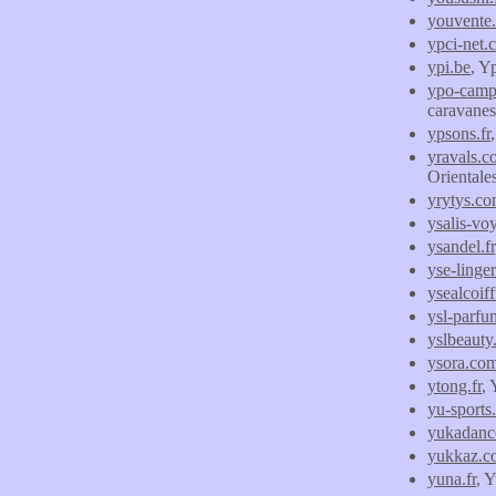
youvente.
ypci-net.
ypi.be
, Y
ypo-camp-
caravanes
ypsons.fr
yravals.
Orientale
yrytys.c
ysalis-vo
ysandel.fr
yse-linge
ysealcoif
ysl-parfu
yslbeauty.
ysora.co
ytong.fr
, 
yu-sports
yukadanc
yukkaz.c
yuna.fr
, 