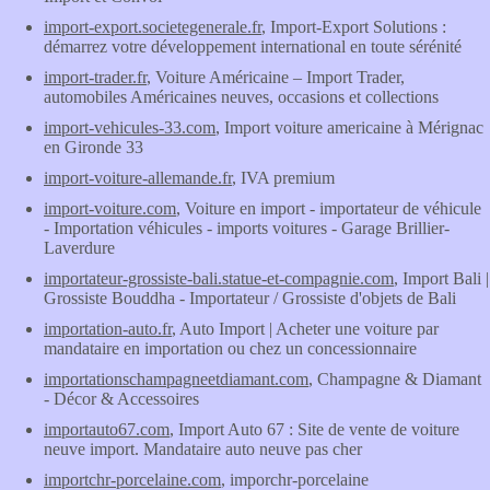
import-export.societegenerale.fr
, Import-Export Solutions :
démarrez votre développement international en toute sérénité
import-trader.fr
, Voiture Américaine – Import Trader,
automobiles Américaines neuves, occasions et collections
import-vehicules-33.com
, Import voiture americaine à Mérignac
en Gironde 33
import-voiture-allemande.fr
, IVA premium
import-voiture.com
, Voiture en import - importateur de véhicule
- Importation véhicules - imports voitures - Garage Brillier-
Laverdure
importateur-grossiste-bali.statue-et-compagnie.com
, Import Bali |
Grossiste Bouddha - Importateur / Grossiste d'objets de Bali
importation-auto.fr
, Auto Import | Acheter une voiture par
mandataire en importation ou chez un concessionnaire
importationschampagneetdiamant.com
, Champagne & Diamant
- Décor & Accessoires
importauto67.com
, Import Auto 67 : Site de vente de voiture
neuve import. Mandataire auto neuve pas cher
importchr-porcelaine.com
, imporchr-porcelaine