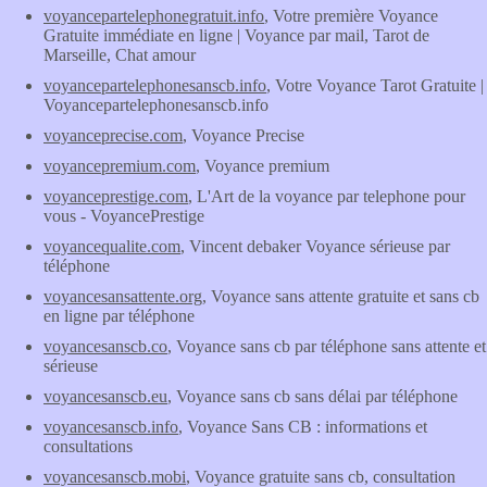
voyancepartelephonegratuit.info
, Votre première Voyance
Gratuite immédiate en ligne | Voyance par mail, Tarot de
Marseille, Chat amour
voyancepartelephonesanscb.info
, Votre Voyance Tarot Gratuite |
Voyancepartelephonesanscb.info
voyanceprecise.com
, Voyance Precise
voyancepremium.com
, Voyance premium
voyanceprestige.com
, L'Art de la voyance par telephone pour
vous - VoyancePrestige
voyancequalite.com
, Vincent debaker Voyance sérieuse par
téléphone
voyancesansattente.org
, Voyance sans attente gratuite et sans cb
en ligne par téléphone
voyancesanscb.co
, Voyance sans cb par téléphone sans attente et
sérieuse
voyancesanscb.eu
, Voyance sans cb sans délai par téléphone
voyancesanscb.info
, Voyance Sans CB : informations et
consultations
voyancesanscb.mobi
, Voyance gratuite sans cb, consultation