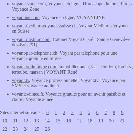
voyancezone.com
, Voyance en ligne, Horoscope du jour, Tarot -
Voyance Zone
voyanline.com
, Voyance en ligne, VOYANLINE
voyant-medium-voyance-suisse.ch
, Voyant Médium - Voyance
en Suisse
voyant-medium.com
, Cabinet Voyant Cissé - Sainte-Geneviève-
des-Bois (91)
voyant-par-telephone.ch
, Voyant par telephone pour une
voyance gratuite en Suisse
voyant.optimhome.com
, immobilier auch, laas, condom, lombez,
terraube, marsan | VOYANT René
voyant.tv
, Voyance professionnelle | Voyant.tv | Voyance par
SMS et voyance audiotel
voyante-aimee.fr
, Voyance gratuite pour un avenir paisible et
claire : Voyante aimee
Sites internet suivants :
0
1
2
3
4
5
6
7
8
9
10
11
12
13
14
15
16
17
18
19
20
21
22
23
24
25
26