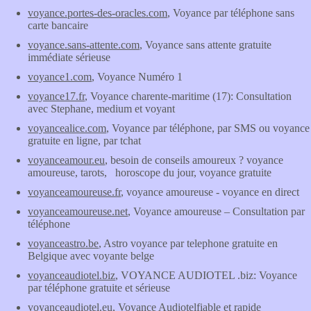
voyance.portes-des-oracles.com
, Voyance par téléphone sans
carte bancaire
voyance.sans-attente.com
, Voyance sans attente gratuite
immédiate sérieuse
voyance1.com
, Voyance Numéro 1
voyance17.fr
, Voyance charente-maritime (17): Consultation
avec Stephane, medium et voyant
voyancealice.com
, Voyance par téléphone, par SMS ou voyance
gratuite en ligne, par tchat
voyanceamour.eu
, besoin de conseils amoureux ? voyance
amoureuse, tarots, horoscope du jour, voyance gratuite
voyanceamoureuse.fr
, voyance amoureuse - voyance en direct
voyanceamoureuse.net
, Voyance amoureuse – Consultation par
téléphone
voyanceastro.be
, Astro voyance par telephone gratuite en
Belgique avec voyante belge
voyanceaudiotel.biz
, VOYANCE AUDIOTEL .biz: Voyance
par téléphone gratuite et sérieuse
voyanceaudiotel.eu
, Voyance Audiotelfiable et rapide