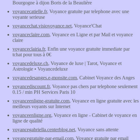
Bourgogne à dijon Boris de la Beaulière
voyancecatielle.fr
, Voyance gratuite par telephone avec une
voyante serieuse
voyancechat.visiovoyance.net
, Voyance'Chat
voyanceclaire.com
, Voyance en Ligne et par Mail et voyance
claire
voyanceclairia.fr
, Enfin une voyance gratuite immediate par
tchat pour tous à 0€
voyancedeluxe.ch
, Voyance de luxe | Tarot, Voyance et
Astrologie • Voyancedeluxe
voyancedesanges.e-monsite.com
, Cabinet Voyance des Anges
voyancediscount.fr
, Voyance pas chers par telephone seulement
0.15 / min PH Services Paris 10
voyanceenligne-gratuite.com
, Voyance en ligne gratuite avec les
meilleurs voyants sur Internet
voyanceenligne.org
, Voyance en ligne - Cabinet de voyance en
ligne de qualité
voyancegabriella.centerblog.net
, Voyance sans attente
voyancegratuite-par-email.com
, Voyance gratuite par email