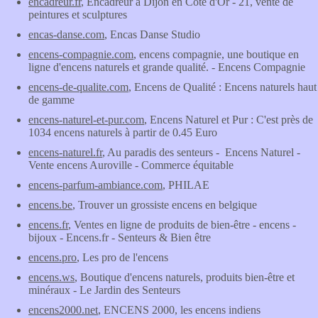
encadreur.fr
, Encadreur à Dijon en Côte d'Or - 21, vente de
peintures et sculptures
encas-danse.com
, Encas Danse Studio
encens-compagnie.com
, encens compagnie, une boutique en
ligne d'encens naturels et grande qualité. - Encens Compagnie
encens-de-qualite.com
, Encens de Qualité : Encens naturels haut
de gamme
encens-naturel-et-pur.com
, Encens Naturel et Pur : C'est près de
1034 encens naturels à partir de 0.45 Euro
encens-naturel.fr
, Au paradis des senteurs - Encens Naturel -
Vente encens Auroville - Commerce équitable
encens-parfum-ambiance.com
, PHILAE
encens.be
, Trouver un grossiste encens en belgique
encens.fr
, Ventes en ligne de produits de bien-être - encens -
bijoux - Encens.fr - Senteurs & Bien être
encens.pro
, Les pro de l'encens
encens.ws
, Boutique d'encens naturels, produits bien-être et
minéraux - Le Jardin des Senteurs
encens2000.net
, ENCENS 2000, les encens indiens