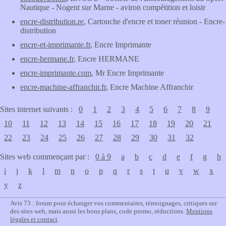
Nautique - Nogent sur Marne - aviron compétition et loisir
encre-distribution.re
, Cartouche d'encre et toner réunion - Encre-
distribution
encre-et-imprimante.fr
, Encre Imprimante
encre-hermane.fr
, Encre HERMANE
encre-imprimante.com
, Mr Encre Imprimante
encre-machine-affranchir.fr
, Encre Machine Affranchir
Sites internet suivants :
0
1
2
3
4
5
6
7
8
9
10
11
12
13
14
15
16
17
18
19
20
21
22
23
24
25
26
27
28
29
30
31
32
Sites web commençant par :
0 à 9
a
b
c
d
e
f
g
h
i
j
k
l
m
n
o
p
q
r
s
t
u
v
w
x
y
z
Avis 73 : forum pour échanger vos commentaires, témoignages, critiques sur
des sites web, mais aussi les bons plans, code promo, réductions.
Mentions
légales et contact
.