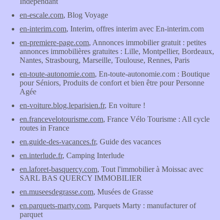
Indépendant
en-escale.com
, Blog Voyage
en-interim.com
, Interim, offres interim avec En-interim.com
en-premiere-page.com
, Annonces immobilier gratuit : petites
annonces immobilières gratuites : Lille, Montpellier, Bordeaux,
Nantes, Strasbourg, Marseille, Toulouse, Rennes, Paris
en-toute-autonomie.com
, En-toute-autonomie.com : Boutique
pour Séniors, Produits de confort et bien être pour Personne
Agée
en-voiture.blog.leparisien.fr
, En voiture !
en.francevelotourisme.com
, France Vélo Tourisme : All cycle
routes in France
en.guide-des-vacances.fr
, Guide des vacances
en.interlude.fr
, Camping Interlude
en.laforet-basquercy.com
, Tout l'immobilier à Moissac avec
SARL BAS QUERCY IMMOBILIER
en.museesdegrasse.com
, Musées de Grasse
en.parquets-marty.com
, Parquets Marty : manufacturer of
parquet