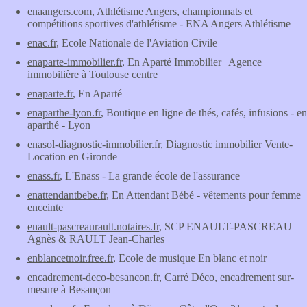
enaangers.com
, Athlétisme Angers, championnats et
compétitions sportives d'athlétisme - ENA Angers Athlétisme
enac.fr
, Ecole Nationale de l'Aviation Civile
enaparte-immobilier.fr
, En Aparté Immobilier | Agence
immobilière à Toulouse centre
enaparte.fr
, En Aparté
enaparthe-lyon.fr
, Boutique en ligne de thés, cafés, infusions - en
aparthé - Lyon
enasol-diagnostic-immobilier.fr
, Diagnostic immobilier Vente-
Location en Gironde
enass.fr
, L'Enass - La grande école de l'assurance
enattendantbebe.fr
, En Attendant Bébé - vêtements pour femme
enceinte
enault-pascreaurault.notaires.fr
, SCP ENAULT-PASCREAU
Agnès & RAULT Jean-Charles
enblancetnoir.free.fr
, Ecole de musique En blanc et noir
encadrement-deco-besancon.fr
, Carré Déco, encadrement sur-
mesure à Besançon