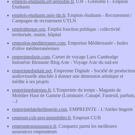
emplois-etudiants.ujf-grenoble.fr
, UJF - Grenoble I - Emplois
Etudiants
emplois-etudiants.univ-tln.fr
, Emplois étudiants - Recrutement |
Campagne de recrutement UTLN
emploitheque.org
, Emploi fonction publique : collectivité
territoriale, mairie, hôpital
emporion-mediterranee.com
, Emporion Méditerranée - huiles
d'olive méditerranéennes
empreintedasie.com
, Carnet de voyage Laos Cambodge
Indonésie Birmanie Blog Asie - Voyage Asie du sud-est
empreintedigitale.net
, Empreinte Digitale - Société de production
audiovisuelle attachée à donner une dimension artistique et
inédite à ses projets
empreintedutemps.fr
, L'Empreinte du temps - Magasin de
Mobilier Haut de Gamme (Luminaire, Canapé, Fauteuil, parfum,
...)
empreintelatelierlingerie.com
, EMPREINTE - L'Atelier lingerie
emprunt-cub-pret-immobilier.fr
, Emprunt CUB
emprunteurassurance.fr
, Comparez parmi les meilleures
assurances emprunteurs