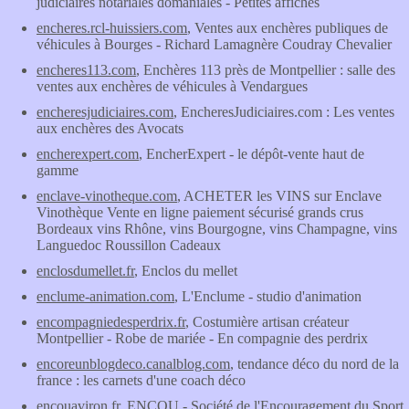
judiciaires notariales domaniales - Petites affiches
encheres.rcl-huissiers.com
, Ventes aux enchères publiques de
véhicules à Bourges - Richard Lamagnère Coudray Chevalier
encheres113.com
, Enchères 113 près de Montpellier : salle des
ventes aux enchères de véhicules à Vendargues
encheresjudiciaires.com
, EncheresJudiciaires.com : Les ventes
aux enchères des Avocats
encherexpert.com
, EncherExpert - le dépôt-vente haut de
gamme
enclave-vinotheque.com
, ACHETER les VINS sur Enclave
Vinothèque Vente en ligne paiement sécurisé grands crus
Bordeaux vins Rhône, vins Bourgogne, vins Champagne, vins
Languedoc Roussillon Cadeaux
enclosdumellet.fr
, Enclos du mellet
enclume-animation.com
, L'Enclume - studio d'animation
encompagniedesperdrix.fr
, Costumière artisan créateur
Montpellier - Robe de mariée - En compagnie des perdrix
encoreunblogdeco.canalblog.com
, tendance déco du nord de la
france : les carnets d'une coach déco
encouaviron.fr
, ENCOU - Société de l'Encouragement du Sport