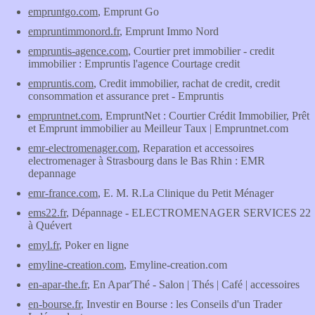
empruntgo.com
, Emprunt Go
empruntimmonord.fr
, Emprunt Immo Nord
empruntis-agence.com
, Courtier pret immobilier - credit
immobilier : Empruntis l'agence Courtage credit
empruntis.com
, Credit immobilier, rachat de credit, credit
consommation et assurance pret - Empruntis
empruntnet.com
, EmpruntNet : Courtier Crédit Immobilier, Prêt
et Emprunt immobilier au Meilleur Taux | Empruntnet.com
emr-electromenager.com
, Reparation et accessoires
electromenager à Strasbourg dans le Bas Rhin : EMR
depannage
emr-france.com
, E. M. R.La Clinique du Petit Ménager
ems22.fr
, Dépannage - ELECTROMENAGER SERVICES 22
à Quévert
emyl.fr
, Poker en ligne
emyline-creation.com
, Emyline-creation.com
en-apar-the.fr
, En Apar'Thé - Salon | Thés | Café | accessoires
en-bourse.fr
, Investir en Bourse : les Conseils d'un Trader