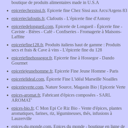
boutique de produits alimentaires made in U.S.A
epiceriechezsissi.fr
, Epicerie fine Chez Sissi aux Arcs/Argens 83
epicerieclafoutis.fr
, Clafoutis - L'épicerie fine d'Antony
epiceriedelongueil.com
, Epicerie de Longueil - Épicerie fine -
Caviste - Bières - Café - Confiseries - Fromagerie à Maisons-
Laffitte
epiceriefine128.fr
, Produits italiens haut de gamme : Produits
secs et frais & Cave à vins - L'épicerie fine du 128
epiceriefinehossegor.fr
, Epicerie fine à Hossegor - Dando
Gourmet
epiceriejeunehomme.fr
, Epicerie Fine Jeune Homme - Paris
epicerielideal.com
, Épicerie Fine L'idéal Marseille Noailles
epicerieverte.com
, Nature Source, Magasin Bio | Epicerie Verte
epices-aromat.fr
, Fabricant d'épices composées - SARL
AROMAT'
epices-bio.fr
, C Mon Epi Ce Riz Bio - Vente d'épices, plantes
aromatiques, farines, riz, légumineuses, thés, infusions à
Lauzerville
epices-du-monde.com
, Epices du monde - boutique en ligne de