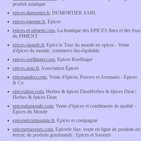
produit asiatique
epices-dumortier.fr
, DUMORTIER SARL
epices-energie.fr
, Epices
epices-et-piment.com
, La boutique des EPICES fines et des fous
du PIMENT
epices-monde.fr
, Epice le Tour du monde en epices - Vente
d'épices du monde, commerce bio-équitable
epices-roellinger.com
, Epices Roellinger
epices.asso.fr
, Association Épices
epicesandco.com
, Vente d'épices, Poivres et Aromates - Epices
& Co
epicesdion.com
, Herbes & épices DionHerbes & épices Dion |
Herbes & épices Dion
epicesdumonde.com
, Vente d'épices et condiments de qualité -
Épices du Monde
epicesetcompagnie.fr
, Epices et compagnie
epicesetsaveurs.com
, Epicerie fine, vente en ligne de produits du
terroir, de produits gourmands : Epices et Saveurs