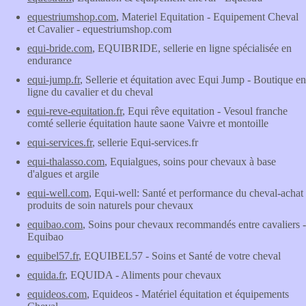
equestriumshop.com
, Materiel Equitation - Equipement Cheval
et Cavalier - equestriumshop.com
equi-bride.com
, EQUIBRIDE, sellerie en ligne spécialisée en
endurance
equi-jump.fr
, Sellerie et équitation avec Equi Jump - Boutique en
ligne du cavalier et du cheval
equi-reve-equitation.fr
, Equi rêve equitation - Vesoul franche
comté sellerie équitation haute saone Vaivre et montoille
equi-services.fr
, sellerie Equi-services.fr
equi-thalasso.com
, Equialgues, soins pour chevaux à base
d'algues et argile
equi-well.com
, Equi-well: Santé et performance du cheval-achat
produits de soin naturels pour chevaux
equibao.com
, Soins pour chevaux recommandés entre cavaliers -
Equibao
equibel57.fr
, EQUIBEL57 - Soins et Santé de votre cheval
equida.fr
, EQUIDA - Aliments pour chevaux
equideos.com
, Equideos - Matériel équitation et équipements