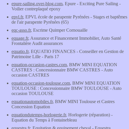
epure-sailing.over-blog.com
, Epure - Exciting Pure Sailing -
Voilier contreplaqué epoxy
epvl.fr
, EPVL école de parapente Pyrénées - Stages et baptêmes
de l'air parapente Pyrénées (65)
eqc-asso.fr
, Escrime Quimper Cornouaille
equage.fr
, Assurance et Financement Immobilier, Auto Santé
Frontalière Audit assurances
equatio.fr
, EQUATIO FINANCES - Conseiller en Gestion de
Patrimoine Lille - Paris 17
equation-occasion-castres.com
, BMW MINI EQUATION
CASTRES : Concessionnaire BMW CASTRES - Auto
occasion CASTRES
equation-occasion-toulouse.com
, BMW MINI EQUATION
TOULOUSE : Concessionnaire BMW TOULOUSE - Auto
occasion TOULOUSE
equationautomobiles.fr
, BMW MINI Toulouse et Castres
Concession Equation
equationdutemps-horlogerie.fr
, Horlogerie (réparation) -
Equation du Temps à Fontainebleau
equestra.fr
, Equitation & equipement cheval - Equestra