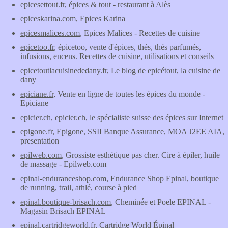
epicesettout.fr
, épices & tout - restaurant à Alès
epiceskarina.com
, Epices Karina
epicesmalices.com
, Epices Malices - Recettes de cuisine
epicetoo.fr
, épicetoo, vente d'épices, thés, thés parfumés,
infusions, encens. Recettes de cuisine, utilisations et conseils
epicetoutlacuisinededany.fr
, Le blog de epicétout, la cuisine de
dany
epiciane.fr
, Vente en ligne de toutes les épices du monde -
Epiciane
epicier.ch
, epicier.ch, le spécialiste suisse des épices sur Internet
epigone.fr
, Epigone, SSII Banque Assurance, MOA J2EE AIA,
presentation
epilweb.com
, Grossiste esthétique pas cher. Cire à épiler, huile
de massage - Epilweb.com
epinal-enduranceshop.com
, Endurance Shop Epinal, boutique
de running, trail, athlé, course à pied
epinal.boutique-brisach.com
, Cheminée et Poele EPINAL -
Magasin Brisach EPINAL
epinal.cartridgeworld.fr
, Cartridge World Épinal