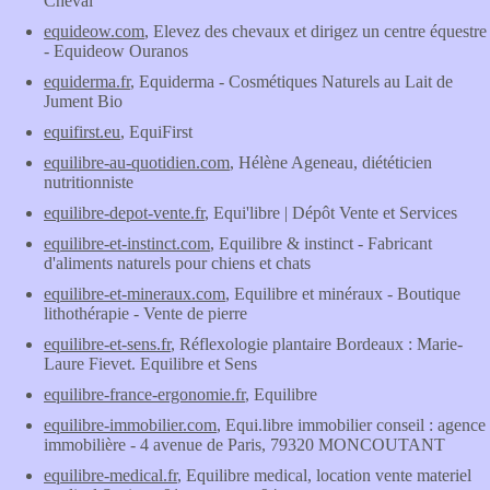
Cheval
equideow.com
, Elevez des chevaux et dirigez un centre équestre
- Equideow Ouranos
equiderma.fr
, Equiderma - Cosmétiques Naturels au Lait de
Jument Bio
equifirst.eu
, EquiFirst
equilibre-au-quotidien.com
, Hélène Ageneau, diététicien
nutritionniste
equilibre-depot-vente.fr
, Equi'libre | Dépôt Vente et Services
equilibre-et-instinct.com
, Equilibre & instinct - Fabricant
d'aliments naturels pour chiens et chats
equilibre-et-mineraux.com
, Equilibre et minéraux - Boutique
lithothérapie - Vente de pierre
equilibre-et-sens.fr
, Réflexologie plantaire Bordeaux : Marie-
Laure Fievet. Equilibre et Sens
equilibre-france-ergonomie.fr
, Equilibre
equilibre-immobilier.com
, Equi.libre immobilier conseil : agence
immobilière - 4 avenue de Paris, 79320 MONCOUTANT
equilibre-medical.fr
, Equilibre medical, location vente materiel