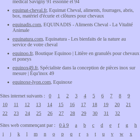
medical Savigny 91 essonne et 94
equimat-cheval.fr
, Equimat Cheval, aliments, fourrages, abris,
box, matériel d'écurie et clôtures pour chevaux
equinadis.com
, EQUINADIS - Aliments Cheval - La Vitalité
Animale
equinatura.com
, Equinatura - Les bienfaits de la nature au
service de votre cheval
equinoo.fr
, Boutique Equinoo | Litière en granulés pour chevaux
et poneys
equinox49.fr
, Spécialiste dans la conception de pièces inox sur
mesure | Équ'inox 49
equinoxe-lyon.com
, Equinoxe
Sites internet suivants :
0
1
2
3
4
5
6
7
8
9
10
11
12
13
14
15
16
17
18
19
20
21
22
23
24
25
26
27
28
29
30
31
32
Sites web commençant par :
0 à 9
a
b
c
d
e
f
g
h
i
j
k
l
m
n
o
p
q
r
s
t
u
v
w
x