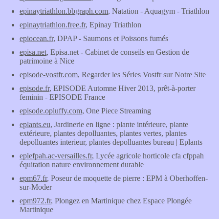
epinaytriathlon.bbgraph.com
, Natation - Aquagym - Triathlon
epinaytriathlon.free.fr
, Epinay Triathlon
epiocean.fr
, DPAP - Saumons et Poissons fumés
episa.net
, Episa.net - Cabinet de conseils en Gestion de
patrimoine à Nice
episode-vostfr.com
, Regarder les Séries Vostfr sur Notre Site
episode.fr
, EPISODE Automne Hiver 2013, prêt-à-porter
feminin - EPISODE France
episode.opluffy.com
, One Piece Streaming
eplants.eu
, Jardinerie en ligne : plante intérieure, plante
extérieure, plantes depolluantes, plantes vertes, plantes
depolluantes interieur, plantes depolluantes bureau | Eplants
eplefpah.ac-versailles.fr
, Lycée agricole horticole cfa cfppah
équitation nature environnement durable
epm67.fr
, Poseur de moquette de pierre : EPM à Oberhoffen-
sur-Moder
epm972.fr
, Plongez en Martinique chez Espace Plongée
Martinique