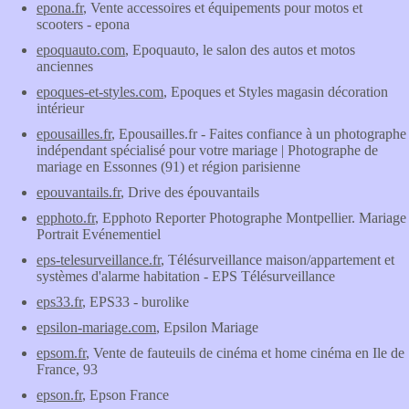
epona.fr
, Vente accessoires et équipements pour motos et
scooters - epona
epoquauto.com
, Epoquauto, le salon des autos et motos
anciennes
epoques-et-styles.com
, Epoques et Styles magasin décoration
intérieur
epousailles.fr
, Epousailles.fr - Faites confiance à un photographe
indépendant spécialisé pour votre mariage | Photographe de
mariage en Essonnes (91) et région parisienne
epouvantails.fr
, Drive des épouvantails
epphoto.fr
, Epphoto Reporter Photographe Montpellier. Mariage
Portrait Evénementiel
eps-telesurveillance.fr
, Télésurveillance maison/appartement et
systèmes d'alarme habitation - EPS Télésurveillance
eps33.fr
, EPS33 - burolike
epsilon-mariage.com
, Epsilon Mariage
epsom.fr
, Vente de fauteuils de cinéma et home cinéma en Ile de
France, 93
epson.fr
, Epson France