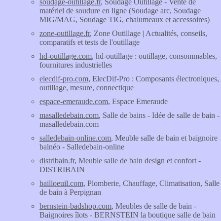
soudage-outillage.fr
, Soudage Outillage - Vente de
matériel de soudure en ligne (Soudage arc, Soudage
MIG/MAG, Soudage TIG, chalumeaux et accessoires)
zone-outillage.fr
, Zone Outillage | Actualités, conseils,
comparatifs et tests de l'outillage
hd-outillage.com
, hd-outillage : outillage, consommables,
fournitures industrielles
elecdif-pro.com
, ElecDif-Pro : Composants électroniques,
outillage, mesure, connectique
espace-emeraude.com
, Espace Emeraude
masalledebain.com
, Salle de bains - Idée de salle de bain -
masalledebain.com
salledebain-online.com
, Meuble salle de bain et baignoire
balnéo - Salledebain-online
distribain.fr
, Meuble salle de bain design et confort -
DISTRIBAIN
bailloeuil.com
, Plomberie, Chauffage, Climatisation, Salle
de bain à Perpignan
bernstein-badshop.com
, Meubles de salle de bain -
Baignoires îlots - BERNSTEIN la boutique salle de bain