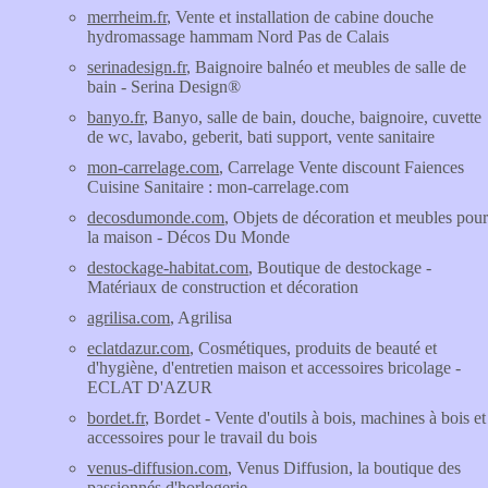
merrheim.fr
, Vente et installation de cabine douche
hydromassage hammam Nord Pas de Calais
serinadesign.fr
, Baignoire balnéo et meubles de salle de
bain - Serina Design®
banyo.fr
, Banyo, salle de bain, douche, baignoire, cuvette
de wc, lavabo, geberit, bati support, vente sanitaire
mon-carrelage.com
, Carrelage Vente discount Faiences
Cuisine Sanitaire : mon-carrelage.com
decosdumonde.com
, Objets de décoration et meubles pour
la maison - Décos Du Monde
destockage-habitat.com
, Boutique de destockage -
Matériaux de construction et décoration
agrilisa.com
, Agrilisa
eclatdazur.com
, Cosmétiques, produits de beauté et
d'hygiène, d'entretien maison et accessoires bricolage -
ECLAT D'AZUR
bordet.fr
, Bordet - Vente d'outils à bois, machines à bois et
accessoires pour le travail du bois
venus-diffusion.com
, Venus Diffusion, la boutique des
passionnés d'horlogerie