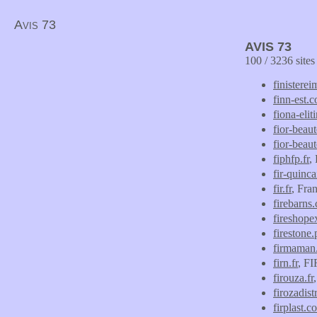
Avis 73
AVIS 73
100 / 3236 site
finistere
finn-est.
fiona-eli
fior-beau
fior-beaut
fiphfp.fr
,
fir-quinca
fir.fr
, Fra
firebarns
fireshopex
firestone
firmaman
firn.fr
, F
firouza.fr
firozadis
firplast.c