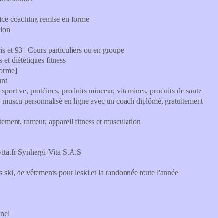
 Nice coaching remise en forme
tion
is et 93 | Cours particuliers ou en groupe
 et diététiques fitness
Forme]
unt
rtive, protéines, produits minceur, vitamines, produits de santé
e muscu personnalisé en ligne avec un coach diplômé, gratuitement
rtement, rameur, appareil fitness et musculation
vita.fr Synhergi-Vita S.A.S
es ski, de vêtements pour leski et la randonnée toute l'année
nnel