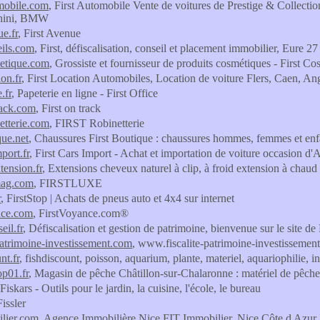
omobile.com
, First Automobile Vente de voitures de Prestige & Collecti
hini, BMW
ue.fr
, First Avenue
eils.com
, First, défiscalisation, conseil et placement immobilier, Eure 27
metique.com
, Grossiste et fournisseur de produits cosmétiques - First C
ion.fr
, First Location Automobiles, Location de voiture Flers, Caen, Ang
e.fr
, Papeterie en ligne - First Office
track.com
, First on track
netterie.com
, FIRST Robinetterie
que.net
, Chaussures First Boutique : chaussures hommes, femmes et enf
mport.fr
, First Cars Import - Achat et importation de voiture occasion d
xtension.fr
, Extensions cheveux naturel à clip, à froid extension à chaud 
mag.com
, FIRSTLUXE
r
, FirstStop | Achats de pneus auto et 4x4 sur internet
nce.com
, FirstVoyance.com®
eil.fr
, Défiscalisation et gestion de patrimoine, bienvenue sur le site de
-patrimoine-investissement.com
, www.fiscalite-patrimoine-investissemen
nt.fr
, fishdiscount, poisson, aquarium, plante, materiel, aquariophilie, i
op01.fr
, Magasin de pêche Châtillon-sur-Chalaronne : matériel de pêch
 Fiskars - Outils pour le jardin, la cuisine, l'école, le bureau
Fissler
ilier.com
, Agence Immobilière Nice FIT Immobilier, Nice Côte d Azur