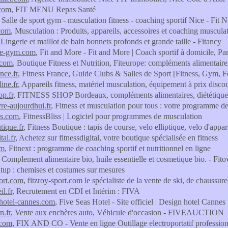
.com
, FIT MENU Repas Santé
, Salle de sport gym - musculation fitness - coaching sportif Nice - Fit
.com
, Musculation : Produits, appareils, accessoires et coaching muscula
 Lingerie et maillot de bain bonnets profonds et grande taille - Fitancy
re-gym.com
, Fit and More - Fit and More | Coach sportif à domicile, Par
.com
, Boutique Fitness et Nutrition, Fiteurope: compléments alimentaires
ance.fr
, Fitness France, Guide Clubs & Salles de Sport [Fitness, Gym, 
line.fr
, Appareils fitness, matériel musculation, équipement à prix disco
op.fr
, FITNESS SHOP Bordeaux, compléments alimentaires, diététique spo
vre-aujourdhui.fr
, Fitness et musculation pour tous : votre programme d
ss.com
, FitnessBliss | Logiciel pour programmes de musculation
tique.fr
, Fitness Boutique : tapis de course, velo elliptique, velo d'appa
tal.fr
, Achetez sur fitnessdigital, votre boutique spécialisée en fitness
om
, Fitnext : programme de coaching sportif et nutritionnel en ligne
, Complement alimentaire bio, huile essentielle et cosmetique bio. - Fito
itup : chemises et costumes sur mesures
port.com
, fitzroy-sport.com le spécialiste de la vente de ski, de chaussur
il.fr
, Recrutement en CDI et Intérim : FIVA
-hotel-cannes.com
, Five Seas Hotel - Site officiel | Design hotel Cannes
n.fr
, Vente aux enchères auto, Véhicule d'occasion - FIVEAUCTION
.com
, FIX AND CO - Vente en ligne Outillage electroportatif professio