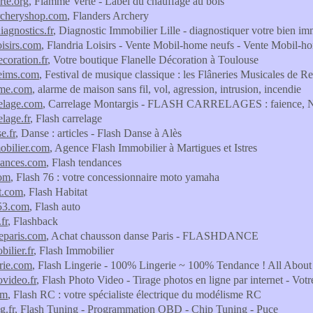
te.org
, Flamme Verte - Label du chauffage au bois
rcheryshop.com
, Flanders Archery
iagnostics.fr
, Diagnostic Immobilier Lille - diagnostiquer votre bien im
oisirs.com
, Flandria Loisirs - Vente Mobil-home neufs - Vente Mobil-
ecoration.fr
, Votre boutique Flanelle Décoration à Toulouse
reims.com
, Festival de musique classique : les Flâneries Musicales de R
rme.com
, alarme de maison sans fil, vol, agression, intrusion, incendie
relage.com
, Carrelage Montargis - FLASH CARRELAGES : faience, Nemour
elage.fr
, Flash carrelage
e.fr
, Danse : articles - Flash Danse à Alès
obilier.com
, Agence Flash Immobilier à Martigues et Istres
dances.com
, Flash tendances
com
, Flash 76 : votre concessionnaire moto yamaha
at.com
, Flash Habitat
o53.com
, Flash auto
fr
, Flashback
eparis.com
, Achat chausson danse Paris - FLASHDANCE
ilier.fr
, Flash Immobilier
erie.com
, Flash Lingerie - 100% Lingerie ~ 100% Tendance ! All About
ovideo.fr
, Flash Photo Video - Tirage photos en ligne par internet - Votr
om
, Flash RC : votre spécialiste électrique du modélisme RC
g.fr
, Flash Tuning - Programmation OBD - Chip Tuning - Puce