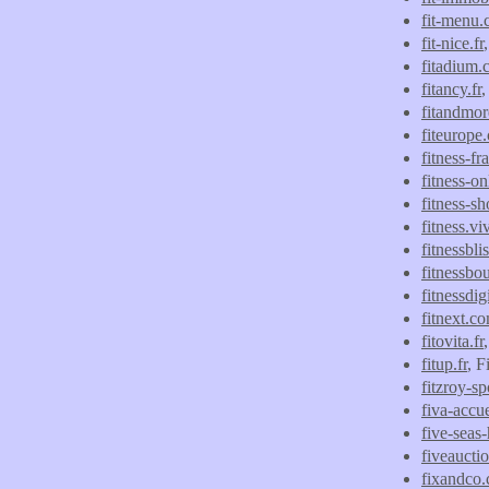
fit-menu
fit-nice.fr
fitadium
fitancy.fr
,
fitandmo
fiteurope
fitness-fr
fitness-on
fitness-sh
fitness.vi
fitnessbli
fitnessbou
fitnessdigi
fitnext.c
fitovita.fr
fitup.fr
, F
fitzroy-s
fiva-accue
five-seas
fiveauctio
fixandco