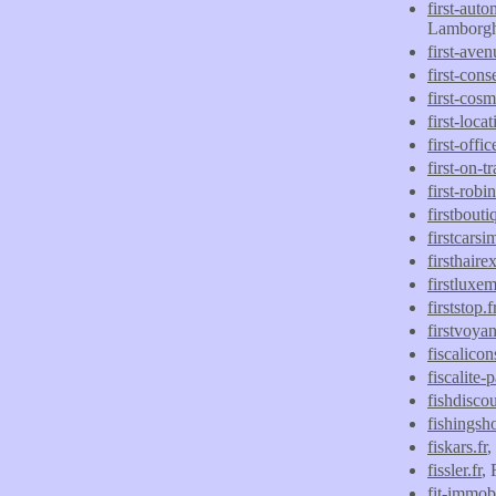
first-aut
Lamborg
first-aven
first-cons
first-cos
first-locat
first-offic
first-on-
first-robi
firstbouti
firstcarsi
firsthaire
firstluxe
firststop.f
firstvoya
fiscalicons
fiscalite
fishdiscou
fishingsh
fiskars.fr
,
fissler.fr
, 
fit-immob