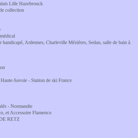
alais Lille Hazebrouck
de collection
e
 médical
andicapé, Ardennes, Charleville Mézières, Sedan, salle de bain à
ion
e Haute-Savoie - Station de ski France
nulés - Normandie
, et Accessoire Flamenco
ME DE RETZ