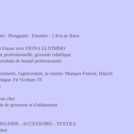
l - Plougastel - Finistère - 5 Km de Brest
 et Frasne avec FIONA ELITIMMO
ue professionnelle, grossiste esthétique
 produits de beauté professionnels
enuiserie, l'agencement, la cuisine. Marques Festool, Hitachi
rmique. Fir Yvelines 78
s
pas cher
e de grossesse et d'allaitement
 gros LINGERIE - ACCESSOIRE - TEXTILE
plast