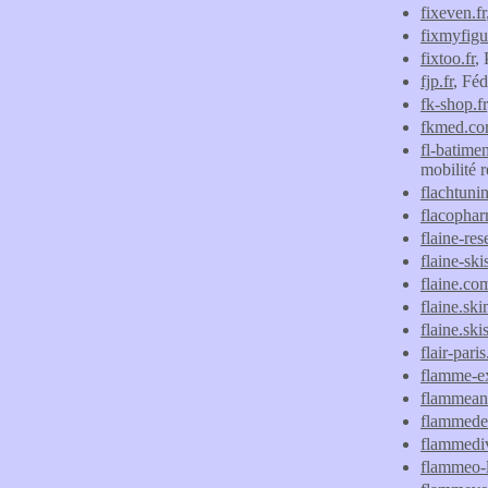
fixeven.fr
fixmyfigu
fixtoo.fr
, 
fjp.fr
, Féd
fk-shop.fr
fkmed.c
fl-batimen
mobilité 
flachtuni
flacophar
flaine-re
flaine-sk
flaine.co
flaine.sk
flaine.ski
flair-paris
flamme-ex
flammean
flammeder
flammediv
flammeo-