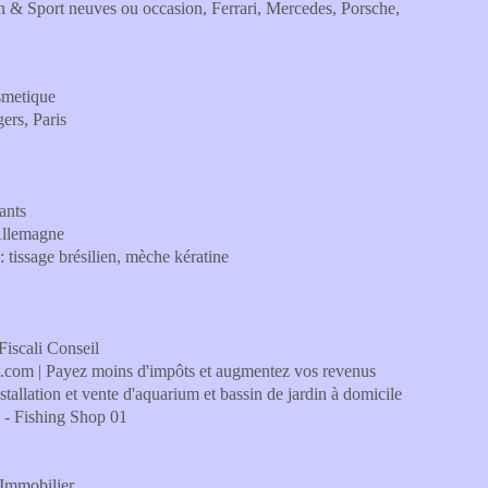
on & Sport neuves ou occasion, Ferrari, Mercedes, Porsche,
osmetique
ers, Paris
ants
'Allemagne
: tissage brésilien, mèche kératine
 Fiscali Conseil
t.com | Payez moins d'impôts et augmentez vos revenus
nstallation et vente d'aquarium et bassin de jardin à domicile
e - Fishing Shop 01
 Immobilier