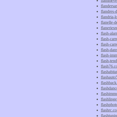
flammever
flandersa
flandres-d
flandria-l
flanelle-d
flaneries
flash-ala
flash-car
flash-carr
flash-dans
flash-imm
flash-ten
flash76.
flashabit
flashaut
flashback.
flashdanc
flashimmob
flashling
flashphot
flashrc.c
flashtunin