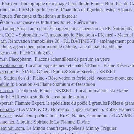
, Fixeven - Photographe de mariage Paris Ile-de-France Nord Pas-de-C
rine.com
, FixMyFigurine.com: Réparation de figurines resine et jouets 
Piquets d'ancrage et fixations sur fixtoo.fr
ération Française des Industries Jouet - Puériculture
, Tuning Shop | auto parts Échappement, suspension au FK Automotiv
om
, ECG - Spirométrie - Tympanométrie Bluetooth - FK med - Matériel
t.fr
, Rénovation immobilière 08 - F.L BÂTIMENT : aménagement pour h
reduite, agencement pour mobilité réduite, salle de bain handicapé
ngcar.com
, Flach Tuning Car
m.fr
, Flacopharm | Flacons échantillons de parfum en verre
servation.com
, Location appartement et chalet à Flaine - Flaine Réservat
iset.com
, FLAINE - Général Sport & Snow Service - SKISET
m
, Station de ski : Flaine - Réservation et forfait ski, vacances montagn
imium.fr
, Location ski Flaine Skimium et Decathlon
set.com
, Location ski Flaine - SKISET - Location matériel ski Flaine
.fr
, FLAIR est un studio de création de parfum
pert.fr
, Flamme Expert, le spécialiste du poêle à granulésPoêles à gra
dco.net
, FLAMME & CO Bordeaux | Jupes Flamenco, Robes Flamenco
etz.fr
, Installateur poêle à bois, Rezé, Nantes, Carquefou - FLAM
ine.net
, Librairie Spirituelle La Flamme Divine
lemindu.com
, Le Mindu chauffages, poêles à Minihy Tréguier