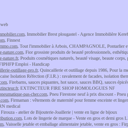
s web
immobilier.com
, Immobilier Brest plougastel - Agence Immobilière Kerebe
com
, Finnest
timmo.com
, Tout l'immobilier à Arbois, CHAMPAGNOLE, Pontarlier
te-nature.com
, Fior grossiste produits de beauté professionnels, esthétiq
e-nature.fr
, Produits cosmétiques naturels, beauté visage, beaute corps,
 FIPHFP Emploi - Handicap
illerie-outillage-pro.fr
, Quincaillerie et outillage depuis 1986, Pour la m
ncaise Isolation Réfection (F.I.R.) : ravalement de facades, isolation the
.com
, Firebarns, sauces piquantes, hot sauce, sauces BBQ, sauces épicé
tincteur.fr
, EXTINCTEUR FIRE SHOP HOMOLOGUES NF
.pneumatique-pas-cher.com
, Pneu Firestone neuf à prix discount - Pneu 
.com
, Firmaman : vêtements de maternité pour femme enceinte et lingeri
IRN medical
, Firouza - atelier de Bijouterie-Joaillerie | vente en ligne de bijoux
tribution.com
, Lots de lingerie de marque - Vente en gros et demi
om
, Vaisselle jetable et emballage alimentaire jetable, vente en gros : Fir