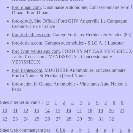
ford-dinan.com
, Dinannaise Automobile, concessionnaire Ford à
Dinan | Ford Dinan
ford-ghv.fr
, Site Officiel Ford GHV Angerville La Campagne
Essonne, Île-de-France
ford-lesherbiers.com
, Garage Ford aux Herbiers en Vendée (85)
ford-lorient.com
, Garages automobiles - S.I.C.A. à Lanester
ford-lyon-venissieux.com
, FORD BY MY CAR VENISSIEUX
: auto d' occasion à VENISSIEUX - Concessionnaire
VENISSIEUX
ford-nantes.com
, MUSTIERE Automobiles, concessionnaire
Ford à Nantes St Herblain | Ford Nantes
ford-nation.fr
, Garage Automobile - Vincennes Auto Nation à
Paris
Sites internet suivants :
0
1
2
3
4
5
6
7
8
9
10
11
12
13
14
15
16
17
18
19
20
21
22
23
24
25
26
27
28
29
30
31
32
Sites web commençant par :
0 à 9
a
b
c
d
e
f
g
h