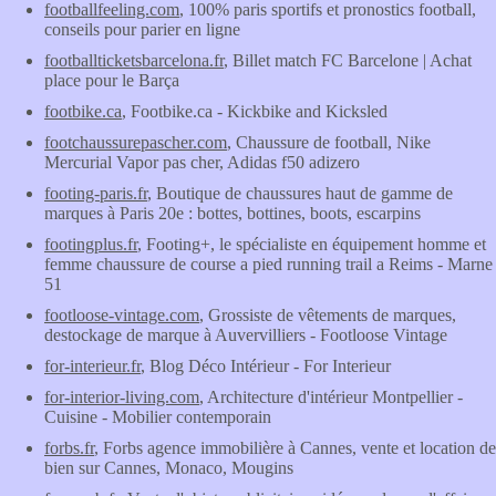
footballfeeling.com
, 100% paris sportifs et pronostics football,
conseils pour parier en ligne
footballticketsbarcelona.fr
, Billet match FC Barcelone | Achat
place pour le Barça
footbike.ca
, Footbike.ca - Kickbike and Kicksled
footchaussurepascher.com
, Chaussure de football, Nike
Mercurial Vapor pas cher, Adidas f50 adizero
footing-paris.fr
, Boutique de chaussures haut de gamme de
marques à Paris 20e : bottes, bottines, boots, escarpins
footingplus.fr
, Footing+, le spécialiste en équipement homme et
femme chaussure de course a pied running trail a Reims - Marne
51
footloose-vintage.com
, Grossiste de vêtements de marques,
destockage de marque à Auvervilliers - Footloose Vintage
for-interieur.fr
, Blog Déco Intérieur - For Interieur
for-interior-living.com
, Architecture d'intérieur Montpellier -
Cuisine - Mobilier contemporain
forbs.fr
, Forbs agence immobilière à Cannes, vente et location de
bien sur Cannes, Monaco, Mougins