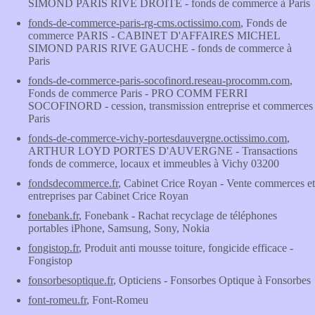
SIMOND PARIS RIVE DROITE - fonds de commerce à Paris
fonds-de-commerce-paris-rg-cms.octissimo.com
, Fonds de
commerce PARIS - CABINET D'AFFAIRES MICHEL
SIMOND PARIS RIVE GAUCHE - fonds de commerce à
Paris
fonds-de-commerce-paris-socofinord.reseau-procomm.com
,
Fonds de commerce Paris - PRO COMM FERRI
SOCOFINORD - cession, transmission entreprise et commerces
Paris
fonds-de-commerce-vichy-portesdauvergne.octissimo.com
,
ARTHUR LOYD PORTES D'AUVERGNE - Transactions
fonds de commerce, locaux et immeubles à Vichy 03200
fondsdecommerce.fr
, Cabinet Crice Royan - Vente commerces et
entreprises par Cabinet Crice Royan
fonebank.fr
, Fonebank - Rachat recyclage de téléphones
portables iPhone, Samsung, Sony, Nokia
fongistop.fr
, Produit anti mousse toiture, fongicide efficace -
Fongistop
fonsorbesoptique.fr
, Opticiens - Fonsorbes Optique à Fonsorbes
font-romeu.fr
, Font-Romeu