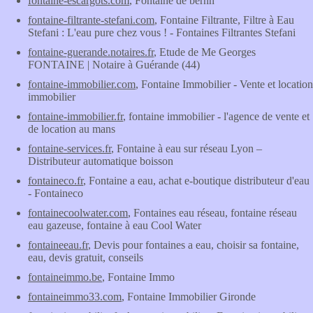
fontaine-escargots.com
, Fontaine de bernn
fontaine-filtrante-stefani.com
, Fontaine Filtrante, Filtre à Eau
Stefani : L'eau pure chez vous ! - Fontaines Filtrantes Stefani
fontaine-guerande.notaires.fr
, Etude de Me Georges
FONTAINE | Notaire à Guérande (44)
fontaine-immobilier.com
, Fontaine Immobilier - Vente et location
immobilier
fontaine-immobilier.fr
, fontaine immobilier - l'agence de vente et
de location au mans
fontaine-services.fr
, Fontaine à eau sur réseau Lyon –
Distributeur automatique boisson
fontaineco.fr
, Fontaine a eau, achat e-boutique distributeur d'eau
- Fontaineco
fontainecoolwater.com
, Fontaines eau réseau, fontaine réseau
eau gazeuse, fontaine à eau Cool Water
fontaineeau.fr
, Devis pour fontaines a eau, choisir sa fontaine,
eau, devis gratuit, conseils
fontaineimmo.be
, Fontaine Immo
fontaineimmo33.com
, Fontaine Immobilier Gironde