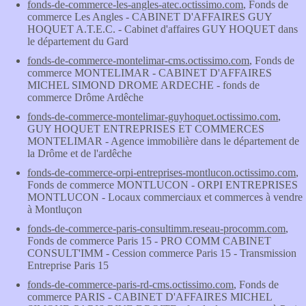
fonds-de-commerce-les-angles-atec.octissimo.com
, Fonds de
commerce Les Angles - CABINET D'AFFAIRES GUY
HOQUET A.T.E.C. - Cabinet d'affaires GUY HOQUET dans
le département du Gard
fonds-de-commerce-montelimar-cms.octissimo.com
, Fonds de
commerce MONTELIMAR - CABINET D'AFFAIRES
MICHEL SIMOND DROME ARDECHE - fonds de
commerce Drôme Ardêche
fonds-de-commerce-montelimar-guyhoquet.octissimo.com
,
GUY HOQUET ENTREPRISES ET COMMERCES
MONTELIMAR - Agence immobilière dans le département de
la Drôme et de l'ardêche
fonds-de-commerce-orpi-entreprises-montlucon.octissimo.com
,
Fonds de commerce MONTLUCON - ORPI ENTREPRISES
MONTLUCON - Locaux commerciaux et commerces à vendre
à Montluçon
fonds-de-commerce-paris-consultimm.reseau-procomm.com
,
Fonds de commerce Paris 15 - PRO COMM CABINET
CONSULT'IMM - Cession commerce Paris 15 - Transmission
Entreprise Paris 15
fonds-de-commerce-paris-rd-cms.octissimo.com
, Fonds de
commerce PARIS - CABINET D'AFFAIRES MICHEL