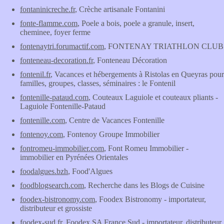
fontaninicreche.fr
, Crèche artisanale Fontanini
fonte-flamme.com
, Poele a bois, poele a granule, insert,
cheminee, foyer ferme
fontenaytri.forumactif.com
, FONTENAY TRIATHLON CLUB
fonteneau-decoration.fr
, Fonteneau Décoration
fontenil.fr
, Vacances et hébergements à Ristolas en Queyras pour
familles, groupes, classes, séminaires : le Fontenil
fontenille-pataud.com
, Couteaux Laguiole et couteaux pliants -
Laguiole Fontenille-Pataud
fontenille.com
, Centre de Vacances Fontenille
fontenoy.com
, Fontenoy Groupe Immobilier
fontromeu-immobilier.com
, Font Romeu Immobilier -
immobilier en Pyrénées Orientales
foodalgues.bzh
, Food'Algues
foodblogsearch.com
, Recherche dans les Blogs de Cuisine
foodex-bistronomy.com
, Foodex Bistronomy - importateur,
distributeur et grossiste
foodex-sud.fr
, Foodex SA France Sud - importateur, distributeur