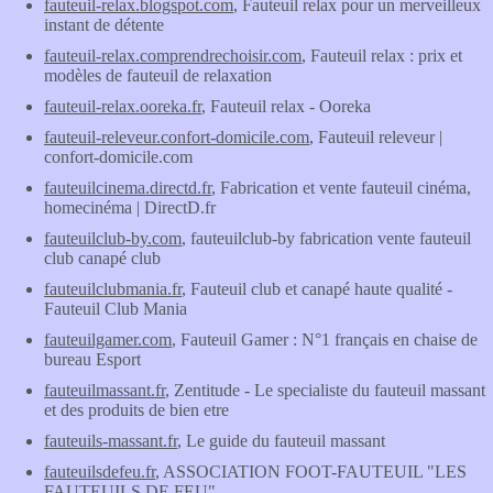
fauteuil-relax.blogspot.com
, Fauteuil relax pour un merveilleux
instant de détente
fauteuil-relax.comprendrechoisir.com
, Fauteuil relax : prix et
modèles de fauteuil de relaxation
fauteuil-relax.ooreka.fr
, Fauteuil relax - Ooreka
fauteuil-releveur.confort-domicile.com
, Fauteuil releveur |
confort-domicile.com
fauteuilcinema.directd.fr
, Fabrication et vente fauteuil cinéma,
homecinéma | DirectD.fr
fauteuilclub-by.com
, fauteuilclub-by fabrication vente fauteuil
club canapé club
fauteuilclubmania.fr
, Fauteuil club et canapé haute qualité -
Fauteuil Club Mania
fauteuilgamer.com
, Fauteuil Gamer : N°1 français en chaise de
bureau Esport
fauteuilmassant.fr
, Zentitude - Le specialiste du fauteuil massant
et des produits de bien etre
fauteuils-massant.fr
, Le guide du fauteuil massant
fauteuilsdefeu.fr
, ASSOCIATION FOOT-FAUTEUIL "LES
FAUTEUILS DE FEU"