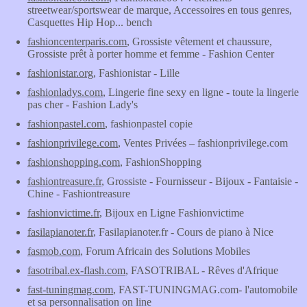
streetwear/sportswear de marque, Accessoires en tous genres,
Casquettes Hip Hop... bench
fashioncenterparis.com
, Grossiste vêtement et chaussure,
Grossiste prêt à porter homme et femme - Fashion Center
fashionistar.org
, Fashionistar - Lille
fashionladys.com
, Lingerie fine sexy en ligne - toute la lingerie
pas cher - Fashion Lady's
fashionpastel.com
, fashionpastel copie
fashionprivilege.com
, Ventes Privées – fashionprivilege.com
fashionshopping.com
, FashionShopping
fashiontreasure.fr
, Grossiste - Fournisseur - Bijoux - Fantaisie -
Chine - Fashiontreasure
fashionvictime.fr
, Bijoux en Ligne Fashionvictime
fasilapianoter.fr
, Fasilapianoter.fr - Cours de piano à Nice
fasmob.com
, Forum Africain des Solutions Mobiles
fasotribal.ex-flash.com
, FASOTRIBAL - Rêves d'Afrique
fast-tuningmag.com
, FAST-TUNINGMAG.com- l'automobile
et sa personnalisation on line