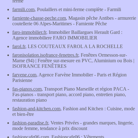
ferme
farmili.com
, Poulaillers et mini-ferme complète - Farmili
farniente-chasse-peche.com
, Magasin pêche Antibes - armurerie
coutellerie 06 Alpes-Maritimes - Farniente Pêche
faro-immobilier.fr
, Immobilier Baillargues Herault Gard :
Agence immobiliere FARO IMMOBILIER
farol.fr
, LES COUTEAUX FAROL A LA ROCHELLE
faronisolation.isofrance-fenetres.fr
, Fenêtres Ormesson-sur-
Marne (94) | Fenêtre sur-mesure en PVC, Aluminium ou Bois |
ISOFRANCE FENÊTRES
farvene.com
, Agence Farvène Immobilier - Paris et Région
Parisienne
fas-pianos.com
, Transport Piano Marseille et région PACA -
Fas-pianos - transport piano, accord piano, entretien piano,
restauration piano
fashion-and-kitchen.com
, Fashion and Kitchen : Cuisine, mode
et bien-être
fashion-paradise.fr
, Ventes Privées - grandes marques, lingerie,
mode femme, tendance à prix discount
fashioncafe06.com
, Fashioncafe06 : Vêtements