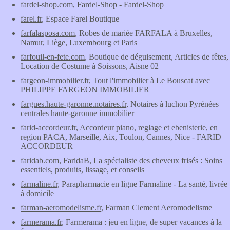
fardel-shop.com
, Fardel-Shop - Fardel-Shop
farel.fr
, Espace Farel Boutique
farfalasposa.com
, Robes de mariée FARFALA à Bruxelles,
Namur, Liège, Luxembourg et Paris
farfouil-en-fete.com
, Boutique de déguisement, Articles de fêtes,
Location de Costume à Soissons, Aisne 02
fargeon-immobilier.fr
, Tout l'immobilier à Le Bouscat avec
PHILIPPE FARGEON IMMOBILIER
fargues.haute-garonne.notaires.fr
, Notaires à luchon Pyrénées
centrales haute-garonne immobilier
farid-accordeur.fr
, Accordeur piano, reglage et ebenisterie, en
region PACA, Marseille, Aix, Toulon, Cannes, Nice - FARID
ACCORDEUR
faridab.com
, FaridaB, La spécialiste des cheveux frisés : Soins
essentiels, produits, lissage, et conseils
farmaline.fr
, Parapharmacie en ligne Farmaline - La santé, livrée
à domicile
farman-aeromodelisme.fr
, Farman Clement Aeromodelisme
farmerama.fr
, Farmerama : jeu en ligne, de super vacances à la