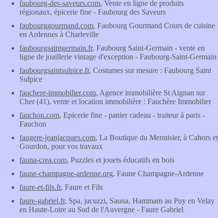
faubourg-des-saveurs.com
, Vente en ligne de produits
régionaux, épicerie fine - Faubourg des Saveurs
faubourggourmand.com
, Faubourg Gourmand Cours de cuisine
en Ardennes à Charleville
faubourgsaintgermain.fr
, Faubourg Saint-Germain - vente en
ligne de joaillerie vintage d'exception - Faubourg-Saint-Germain
faubourgsaintsulpice.fr
, Costumes sur mesure : Faubourg Saint
Sulpice
fauchere-immobilier.com
, Agence immobilière St Aignan sur
Cher (41), vente et location immobilière : Fauchère Immobilier
fauchon.com
, Epicerie fine - panier cadeau - traiteur à paris -
Fauchon
faugere-jeanjacques.com
, La Boutique du Menuisier, à Cahors et
Gourdon, pour vos travaux
fauna-crea.com
, Puzzles et jouets éducatifs en bois
faune-champagne-ardenne.org
, Faune Champagne-Ardenne
faure-et-fils.fr
, Faure et Fils
faure-gabriel.fr
, Spa, jacuzzi, Sauna, Hammam au Puy en Velay
en Haute-Loire au Sud de l'Auvergne - Faure Gabriel