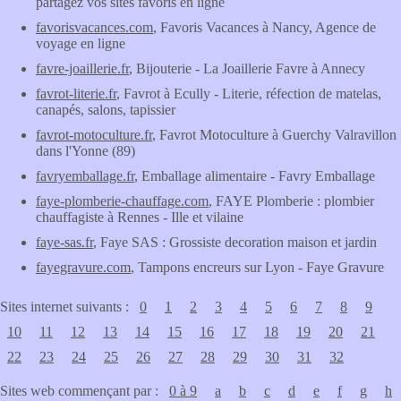
partagez vos sites favoris en ligne
favorisvacances.com
, Favoris Vacances à Nancy, Agence de
voyage en ligne
favre-joaillerie.fr
, Bijouterie - La Joaillerie Favre à Annecy
favrot-literie.fr
, Favrot à Ecully - Literie, réfection de matelas,
canapés, salons, tapissier
favrot-motoculture.fr
, Favrot Motoculture à Guerchy Valravillon
dans l'Yonne (89)
favryemballage.fr
, Emballage alimentaire - Favry Emballage
faye-plomberie-chauffage.com
, FAYE Plomberie : plombier
chauffagiste à Rennes - Ille et vilaine
faye-sas.fr
, Faye SAS : Grossiste decoration maison et jardin
fayegravure.com
, Tampons encreurs sur Lyon - Faye Gravure
Sites internet suivants :
0
1
2
3
4
5
6
7
8
9
10
11
12
13
14
15
16
17
18
19
20
21
22
23
24
25
26
27
28
29
30
31
32
Sites web commençant par :
0 à 9
a
b
c
d
e
f
g
h