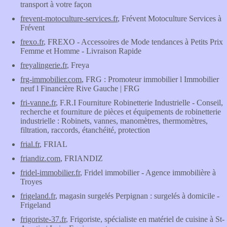
transport à votre façon
frevent-motoculture-services.fr
, Frévent Motoculture Services à
Frévent
frexo.fr
, FREXO - Accessoires de Mode tendances à Petits Prix
Femme et Homme - Livraison Rapide
freyalingerie.fr
, Freya
frg-immobilier.com
, FRG : Promoteur immobilier l Immobilier
neuf l Financière Rive Gauche | FRG
fri-vanne.fr
, F.R.I Fourniture Robinetterie Industrielle - Conseil,
recherche et fourniture de pièces et équipements de robinetterie
industrielle : Robinets, vannes, manomètres, thermomètres,
filtration, raccords, étanchéité, protection
frial.fr
, FRIAL
friandiz.com
, FRIANDIZ
fridel-immobilier.fr
, Fridel immobilier - Agence immobilière à
Troyes
frigeland.fr
, magasin surgelés Perpignan : surgelés à domicile -
Frigeland
frigoriste-37.fr
, Frigoriste, spécialiste en matériel de cuisine à St-