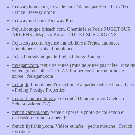
freewaydrone.com
, Prise de vue aérienne par drone Paris île de
France Freeway drone
freewayprod.com
, Freeway Prod
frejus.boutique-brisach.com
, Cheminée et Poele PUGET SUR
ARGENS - Magasin Brisach PUGET SUR ARGENS
frejus.citya.com
, Agence immobilière à Fréjus, annonces
immobilières - Citya Immobilier
frejus.fitnessboutique.fr
, Fréjus Fitness Boutique
frelegant.com
, tenue de soirée | robe de soirée pas chère | robe de
soirée grande taille-ELEGANT supérieur fabricant robe de
soirée - frelegant.com
freling.fr
, Immobilier d'exception et appartements de luxe à Paris
- Freling Prestige Properties
fremont-motoculture.fr
, Frémont à Dammartin-en-Goële en
Seine-et-Marne (77)
french-camera.com
, vente d'appareils photo de collection et
d'occasion : french-camera.fr
french-flyfishing.com
, Vidéos et infos - peche mouche - French
flyfishing