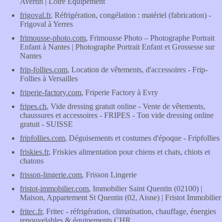
Avertin | Loire Equipement
frigoval.fr
, Réfrigération, congélation : matériel (fabrication) -
Frigoval à Yerres
frimousse-photo.com
, Frimousse Photo – Photographe Portrait
Enfant à Nantes | Photographe Portrait Enfant et Grossesse sur
Nantes
frip-follies.com
, Location de vêtements, d'accessoires - Frip-
Follies à Versailles
friperie-factory.com
, Friperie Factory à Evry
fripes.ch
, Vide dressing gratuit online - Vente de vêtements,
chaussures et accessoires - FRIPES - Ton vide dressing online
gratuit - SUISSE
fripfollies.com
, Déguisements et costumes d'époque - Fripfollies
friskies.fr
, Friskies alimentation pour chiens et chats, chiots et
chatons
frisson-lingerie.com
, Frisson Lingerie
fristot-immobilier.com
, Immobilier Saint Quentin (02100) |
Maison, Appartement St Quentin (02, Aisne) | Fristot Immobilier
fritec.fr
, Fritec - réfrigération, climatisation, chauffage, énergies
renouvelables & équipements CHR