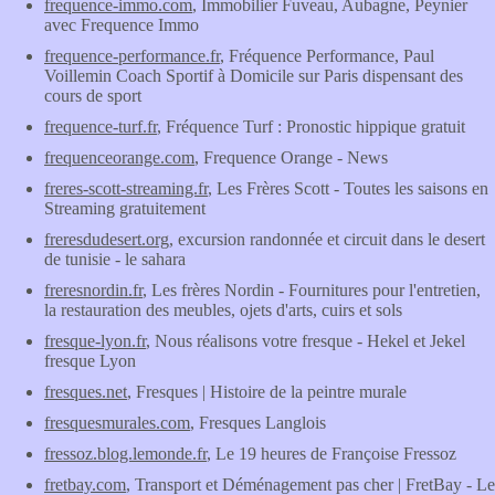
frequence-immo.com
, Immobilier Fuveau, Aubagne, Peynier
avec Frequence Immo
frequence-performance.fr
, Fréquence Performance, Paul
Voillemin Coach Sportif à Domicile sur Paris dispensant des
cours de sport
frequence-turf.fr
, Fréquence Turf : Pronostic hippique gratuit
frequenceorange.com
, Frequence Orange - News
freres-scott-streaming.fr
, Les Frères Scott - Toutes les saisons en
Streaming gratuitement
freresdudesert.org
, excursion randonnée et circuit dans le desert
de tunisie - le sahara
freresnordin.fr
, Les frères Nordin - Fournitures pour l'entretien,
la restauration des meubles, ojets d'arts, cuirs et sols
fresque-lyon.fr
, Nous réalisons votre fresque - Hekel et Jekel
fresque Lyon
fresques.net
, Fresques | Histoire de la peintre murale
fresquesmurales.com
, Fresques Langlois
fressoz.blog.lemonde.fr
, Le 19 heures de Françoise Fressoz
fretbay.com
, Transport et Déménagement pas cher | FretBay - Le