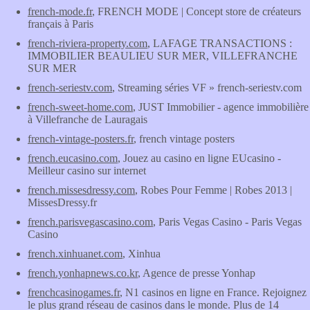
french-mode.fr
, FRENCH MODE | Concept store de créateurs
français à Paris
french-riviera-property.com
, LAFAGE TRANSACTIONS :
IMMOBILIER BEAULIEU SUR MER, VILLEFRANCHE
SUR MER
french-seriestv.com
, Streaming séries VF » french-seriestv.com
french-sweet-home.com
, JUST Immobilier - agence immobilière
à Villefranche de Lauragais
french-vintage-posters.fr
, french vintage posters
french.eucasino.com
, Jouez au casino en ligne EUcasino -
Meilleur casino sur internet
french.missesdressy.com
, Robes Pour Femme | Robes 2013 |
MissesDressy.fr
french.parisvegascasino.com
, Paris Vegas Casino - Paris Vegas
Casino
french.xinhuanet.com
, Xinhua
french.yonhapnews.co.kr
, Agence de presse Yonhap
frenchcasinogames.fr
, N1 casinos en ligne en France. Rejoignez
le plus grand réseau de casinos dans le monde. Plus de 14