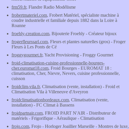
frm59.fr
, Flandre Radio Modélisme
frobertmateriel.com
, Frobert Matériel, spécialiste machine à
coudre industrielle et familiale depuis 1882 dans la Loire à
Roanne
froehly-creation.com
, Bijouterie Froehly - Créateur bijoux
frogerfleurssarl.com
, Fleurs et plantes naturelles (gros) - Froger
Fleurs à Les Ponts de Cé
froggygourmet.fr
, Yacht Provisioning - Froggy Gourmet
froid-climatisation-cuisine-professionnelle-bourges-
cher.euromat18.com
, Froid Bourges - EUROMAT 18 :
climatisation, Cher, Nievre, Nevers, cuisine professionnelle,
cuisson
froidclim-vila.fr
, Climatisation (vente, installation) - Froid et
Climatisation Vila à Villeneuve d'Aveyron
froidclimatisationbordeaux.com
, Climatisation (vente,
installation) - FC Climat à Bassens
froidpartnair.com
, FROID PART N'AIR - Distributeur de
matériels - Frigorifique - Aéraulique - Climatisation
frojo.com
, Frojo - Horloger Joaillier Marseille - Montres de luxe,