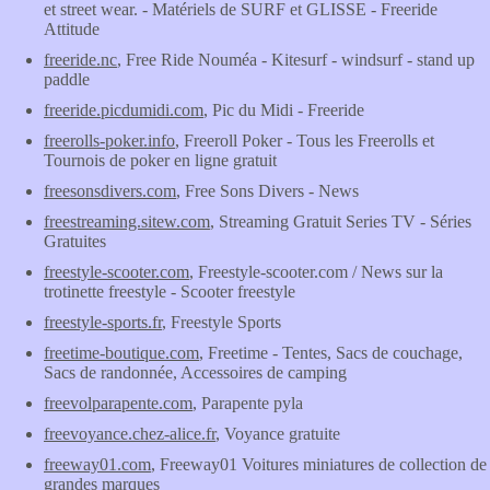
et street wear. - Matériels de SURF et GLISSE - Freeride
Attitude
freeride.nc
, Free Ride Nouméa - Kitesurf - windsurf - stand up
paddle
freeride.picdumidi.com
, Pic du Midi - Freeride
freerolls-poker.info
, Freeroll Poker - Tous les Freerolls et
Tournois de poker en ligne gratuit
freesonsdivers.com
, Free Sons Divers - News
freestreaming.sitew.com
, Streaming Gratuit Series TV - Séries
Gratuites
freestyle-scooter.com
, Freestyle-scooter.com / News sur la
trotinette freestyle - Scooter freestyle
freestyle-sports.fr
, Freestyle Sports
freetime-boutique.com
, Freetime - Tentes, Sacs de couchage,
Sacs de randonnée, Accessoires de camping
freevolparapente.com
, Parapente pyla
freevoyance.chez-alice.fr
, Voyance gratuite
freeway01.com
, Freeway01 Voitures miniatures de collection de
grandes marques