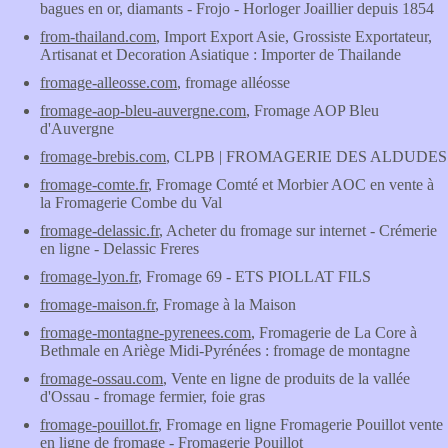
bagues en or, diamants - Frojo - Horloger Joaillier depuis 1854
from-thailand.com
, Import Export Asie, Grossiste Exportateur,
Artisanat et Decoration Asiatique : Importer de Thailande
fromage-alleosse.com
, fromage alléosse
fromage-aop-bleu-auvergne.com
, Fromage AOP Bleu
d'Auvergne
fromage-brebis.com
, CLPB | FROMAGERIE DES ALDUDES
fromage-comte.fr
, Fromage Comté et Morbier AOC en vente à
la Fromagerie Combe du Val
fromage-delassic.fr
, Acheter du fromage sur internet - Crémerie
en ligne - Delassic Freres
fromage-lyon.fr
, Fromage 69 - ETS PIOLLAT FILS
fromage-maison.fr
, Fromage à la Maison
fromage-montagne-pyrenees.com
, Fromagerie de La Core à
Bethmale en Ariège Midi-Pyrénées : fromage de montagne
fromage-ossau.com
, Vente en ligne de produits de la vallée
d'Ossau - fromage fermier, foie gras
fromage-pouillot.fr
, Fromage en ligne Fromagerie Pouillot vente
en ligne de fromage - Fromagerie Pouillot