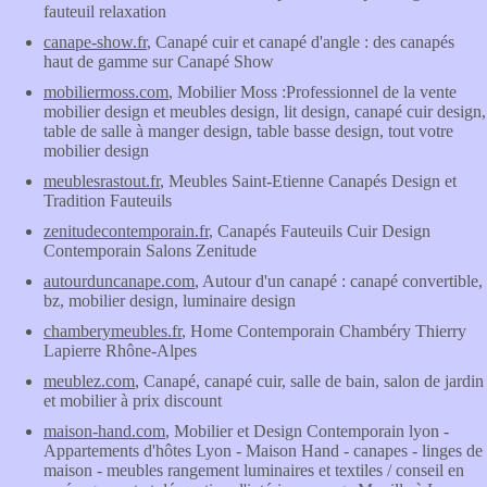
fauteuil relaxation
canape-show.fr
, Canapé cuir et canapé d'angle : des canapés
haut de gamme sur Canapé Show
mobiliermoss.com
, Mobilier Moss :Professionnel de la vente
mobilier design et meubles design, lit design, canapé cuir design,
table de salle à manger design, table basse design, tout votre
mobilier design
meublesrastout.fr
, Meubles Saint-Etienne Canapés Design et
Tradition Fauteuils
zenitudecontemporain.fr
, Canapés Fauteuils Cuir Design
Contemporain Salons Zenitude
autourduncanape.com
, Autour d'un canapé : canapé convertible,
bz, mobilier design, luminaire design
chamberymeubles.fr
, Home Contemporain Chambéry Thierry
Lapierre Rhône-Alpes
meublez.com
, Canapé, canapé cuir, salle de bain, salon de jardin
et mobilier à prix discount
maison-hand.com
, Mobilier et Design Contemporain lyon -
Appartements d'hôtes Lyon - Maison Hand - canapes - linges de
maison - meubles rangement luminaires et textiles / conseil en