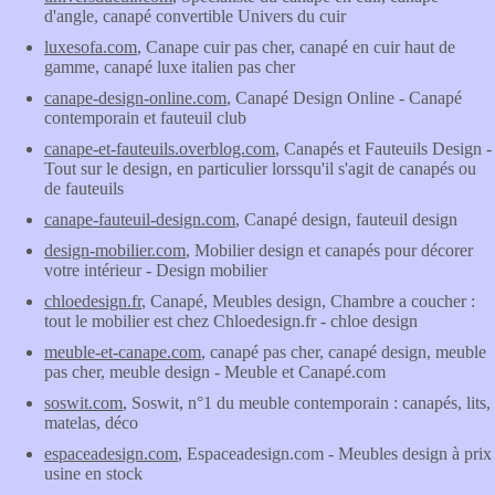
d'angle, canapé convertible Univers du cuir
luxesofa.com
, Canape cuir pas cher, canapé en cuir haut de
gamme, canapé luxe italien pas cher
canape-design-online.com
, Canapé Design Online - Canapé
contemporain et fauteuil club
canape-et-fauteuils.overblog.com
, Canapés et Fauteuils Design -
Tout sur le design, en particulier lorssqu'il s'agit de canapés ou
de fauteuils
canape-fauteuil-design.com
, Canapé design, fauteuil design
design-mobilier.com
, Mobilier design et canapés pour décorer
votre intérieur - Design mobilier
chloedesign.fr
, Canapé, Meubles design, Chambre a coucher :
tout le mobilier est chez Chloedesign.fr - chloe design
meuble-et-canape.com
, canapé pas cher, canapé design, meuble
pas cher, meuble design - Meuble et Canapé.com
soswit.com
, Soswit, n°1 du meuble contemporain : canapés, lits,
matelas, déco
espaceadesign.com
, Espaceadesign.com - Meubles design à prix
usine en stock