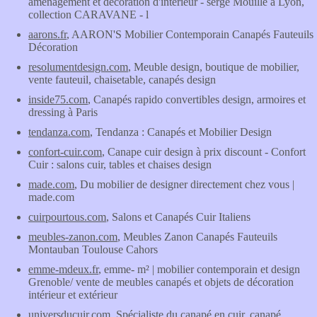
aménagement et décoration d'intérieur - serge Mouille à Lyon,
collection CARAVANE - l
aarons.fr
, AARON'S Mobilier Contemporain Canapés Fauteuils
Décoration
resolumentdesign.com
, Meuble design, boutique de mobilier,
vente fauteuil, chaisetable, canapés design
inside75.com
, Canapés rapido convertibles design, armoires et
dressing à Paris
tendanza.com
, Tendanza : Canapés et Mobilier Design
confort-cuir.com
, Canape cuir design à prix discount - Confort
Cuir : salons cuir, tables et chaises design
made.com
, Du mobilier de designer directement chez vous |
made.com
cuirpourtous.com
, Salons et Canapés Cuir Italiens
meubles-zanon.com
, Meubles Zanon Canapés Fauteuils
Montauban Toulouse Cahors
emme-mdeux.fr
, emme- m² | mobilier contemporain et design
Grenoble/ vente de meubles canapés et objets de décoration
intérieur et extérieur
universducuir.com
, Spécialiste du canapé en cuir, canapé