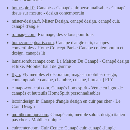
homespirit.fr
, Canapés - Canapé cuir personnalisable - Canapé
tissus sur mesure - design contemporain
mister-design.fr
, Mister Design, canapé design, canapé cuir,
canapé d'angle
roimage.com
, Roimage, des salons pour tous
homeconceptparis.com
, Canapé d'angle cuir, canapés
convertibles - Home Concept Paris : Canapé contemporain et
design, canapés lit
lamaisonducanape.com
, La Maison Du Canapé - Canapé design
et luxe. Mobilier haut de gamme
fly.fr
, Fly meubles et décoration, magasin mobilier design,
contemporain : canapé, chambre, cuisine, bureau. | FLY
canape-concept.com
, Canapés homespirit - Vente en ligne de
canapés et fauteuils HomeSpirit personnalisables
lecoindesign.fr
, Canapé d'angle design en cuir pas cher - Le
Coin Design
mobilierunique.com
, Canapé cuir, meuble salon, design italien
pas cher. - Mobilier unique
cuircenter.com
, Cuir Center: Canapé cuir, canapé d'angle,