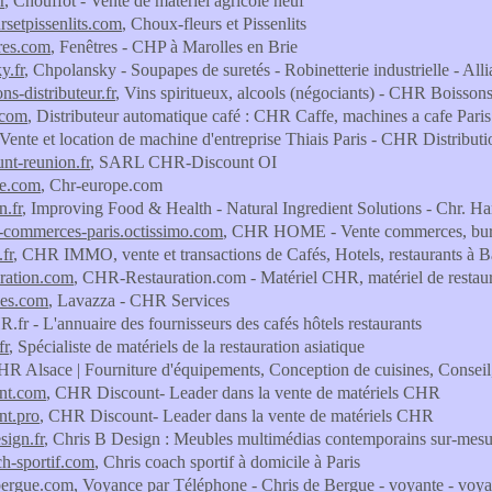
r
, Chouffot - Vente de matériel agricole neuf
rsetpissenlits.com
, Choux-fleurs et Pissenlits
res.com
, Fenêtres - CHP à Marolles en Brie
y.fr
, Chpolansky - Soupapes de suretés - Robinetterie industrielle - Al
ns-distributeur.fr
, Vins spiritueux, alcools (négociants) - CHR Boiss
.com
, Distributeur automatique café : CHR Caffe, machines a cafe Paris 
 Vente et location de machine d'entreprise Thiais Paris - CHR Distributi
unt-reunion.fr
, SARL CHR-Discount OI
pe.com
, Chr-europe.com
n.fr
, Improving Food & Health - Natural Ingredient Solutions - Chr. H
-commerces-paris.octissimo.com
, CHR HOME - Vente commerces, bure
fr
, CHR IMMO, vente et transactions de Cafés, Hotels, restaurants à 
uration.com
, CHR-Restauration.com - Matériel CHR, matériel de restaur
ces.com
, Lavazza - CHR Services
R.fr - L'annuaire des fournisseurs des cafés hôtels restaurants
fr
, Spécialiste de matériels de la restauration asiatique
HR Alsace | Fourniture d'équipements, Conception de cuisines, Consei
unt.com
, CHR Discount- Leader dans la vente de matériels CHR
nt.pro
, CHR Discount- Leader dans la vente de matériels CHR
sign.fr
, Chris B Design : Meubles multimédias contemporains sur-mesur
ch-sportif.com
, Chris coach sportif à domicile à Paris
bergue.com
, Voyance par Téléphone - Chris de Bergue - voyante - voyant