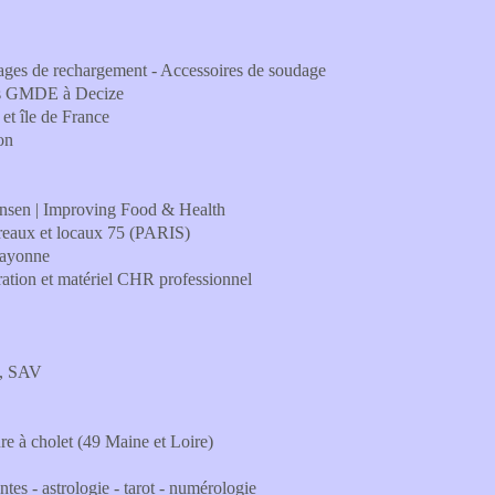
liages de rechargement - Accessoires de soudage
ons GMDE à Decize
et île de France
on
ansen | Improving Food & Health
aux et locaux 75 (PARIS)
Bayonne
ation et matériel CHR professionnel
l, SAV
e à cholet (49 Maine et Loire)
es - astrologie - tarot - numérologie