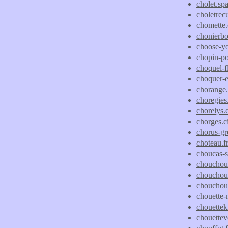
cholet.spa
choletrec
chomette
chonierbo
choose-y
chopin-p
choquel-fl
choquer-el
chorange
choregies.
chorelys
chorges.c
chorus-g
choteau.fr
choucas-s
chouchou
chouchou
chouchous
chouette
chouetteki
chouetteve