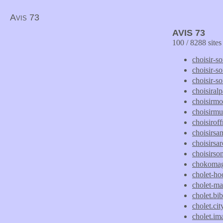
Avis 73
AVIS 73
100 / 8288 site
choisir-s
choisir-s
choisir-s
choisiralp
choisirmo
choisirmu
choisiroff
choisirsa
choisirsa
choisirso
chokoma
cholet-h
cholet-mar
cholet.b
cholet.ci
cholet.im