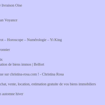
e livraison Oise
tian Voyance
Tarot – Horoscope – Numérologie – Yi King
ronnier
ix
n de biens immos | Belfort
e sur christina-rosa.com ! - Christina Rosa
te, location, estimation gratuite de vos biens immobiliers
on automne hiver