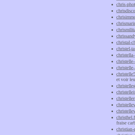
chris-phot
chrisdisc
chrisimmo
chrismarin
chrismili
chrissan
christal-c
christel-ta
christella
christelle-
christelle
christell
et voir l
christelle
christelle
christell
christell
christell
christhel.f
fraise car
christian