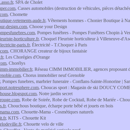
.asso.fr
, SPA de Cholet
uper.com
, Casses automobiles (destruction de véhicules, pièces détaché
.com
, Chomette
utique-vetements-aude.fr
, Vêtements hommes - Chonier Boutique à N
our-design.com
, Choose your Design
ompesfunebres.com
, Pompes funèbres - Pompes Funèbres Chopin à Ver
euriste-horticulture.fr
, Choquel Fleuriste horticulteur à Villeneuve-d'As
ectricite-paris.fr
, Électricité - T.Choquer à Paris
.com
, CHORANGE createur de bijoux fantaisie
fr
, Les Chorégies d'Orange
.com
, Chorélys
imm-immobilier.fr
, Réseau CIMM IMMOBILIER, agences proposant de
renoble.com
, Chorus immobilier neuf Grenoble
, Pompes funebres, marbrier funeraire - Conflans-Sainte-Honorine | Sa
port.notresphere.com
, Choucas sport : Magasin de ski DOUCY 
house.blogspot.com
, Notre jardin secret
rouge.com
, Robe de Soirée, Robe de Cocktail, Robe de Mariée - Cho
.fr
, Chouchous boutique, écharpe porte bébé et jouets en bois
-mama.com
, Chouette-Mama - Cosmétiques naturels
t.fr
, KITS - Chouette Kit
lodeville.fr
, Chouette velo de ville