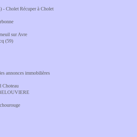
s) - Cholet Récuper à Cholet
arbonne
neuil sur Avre
cq (59)
s annonces immobilières
rl Choteau
COMBELOUVIERE
uchourouge