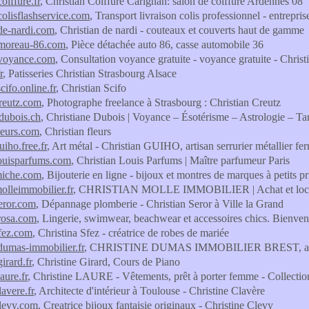
coiffure.fr
, Christian Coiffure Carignan: salon de coiffure Ardennes 08
colisflashservice.com
, Transport livraison colis professionnel - entrepris
-de-nardi.com
, Christian de nardi - couteaux et couverts haut de gamme
-moreau-86.com
, Pièce détachée auto 86, casse automobile 36
-voyance.com
, Consultation voyance gratuite - voyance gratuite - Chris
r
, Patisseries Christian Strasbourg Alsace
scifo.online.fr
, Christian Scifo
creutz.com
, Photographe freelance à Strasbourg : Christian Creutz
edubois.ch
, Christiane Dubois | Voyance – Ésotérisme – Astrologie – 
fleurs.com
, Christian fleurs
uiho.free.fr
, Art métal - Christian GUIHO, artisan serrurier métallier fer
louisparfums.com
, Christian Louis Parfums | Maître parfumeur Paris
miche.com
, Bijouterie en ligne - bijoux et montres de marques à petits pr
molleimmobilier.fr
, CHRISTIAN MOLLE IMMOBILIER | Achat et locatio
seror.com
, Dépannage plomberie - Christian Seror à Ville la Grand
-rosa.com
, Lingerie, swimwear, beachwear et accessoires chics. Bienvenu
sfez.com
, Christina Sfez - créatrice de robes de mariée
-dumas-immobilier.fr
, CHRISTINE DUMAS IMMOBILIER BREST, achat, ven
girard.fr
, Christine Girard, Cours de Piano
laure.fr
, Christine LAURE - Vêtements, prêt à porter femme - Collecti
lavere.fr
, Architecte d'intérieur à Toulouse - Christine Clavère
clevy.com
, Creatrice bijoux fantaisie originaux - Christine Clevy