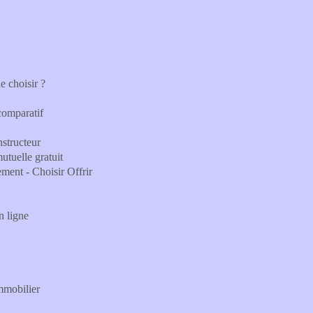
 choisir ?
 comparatif
nstructeur
utuelle gratuit
ement - Choisir Offrir
n ligne
mmobilier