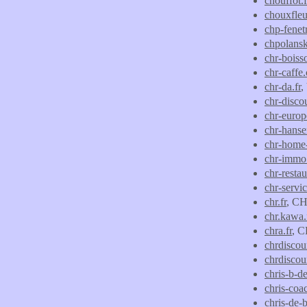
chouffot.f
chouxfleu
chp-fenet
chpolansk
chr-boisso
chr-caffe
chr-da.fr
,
chr-disco
chr-euro
chr-hanse
chr-home
chr-immo.
chr-resta
chr-servi
chr.fr
, CH
chr.kawa.
chra.fr
, C
chrdisco
chrdiscou
chris-b-de
chris-coa
chris-de-