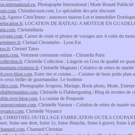
os-international.eu
, Photographe International | Mode Beauté Publicité 
ount.com
, Chrisdiscount.com, Le spécialiste des prix discount
.fr
, Agence Chris'Immo : annonces maison Lot et immobilier Dordogn
elocation.fr
, LOCATION DE BATEAU A MOTEUR EN GUADE
taria.com
, Chrismilitaria
dvoyage.com
, Carnet de route et photos de voyages aux 4 coins du mon
heminees.fr
, Christal Cheminées - Lyon Est
too.fr
, Christel Tatoo
-paris.com
, Vetement ceremonie enfant - Christella Paris
collection.fr
, Christelle Collection : Lingerie en Gros de qualité en quan
-magnain-creations.fr
, Christelle Magnain | Créatrice de robes de marié
e56.over-blog.com
, Entre rire et cuisine... - Cuisiner de bons petits plat
eurs yeux briller de gourmandise. Le bonheur
gilles.com
, Photographe Avignon, Mariage, Book photo, Mode, Entrepr
isflabbergasting.com
, Christelle is Flabbergasting | Blog de recettes de 
erobin.over-blog.com
, La cuisine de Poupoule
evasseurcouture.com
, Christelle Vasseur - Création de robes de mariée 
evoyance.com
, Christelle Voyance
r
, CHRISTHEL OUTILLAGE FABRICATION OUTILS COUPANTS
bure, fraise une dent, fraise 1z, fraise ébauche, fraise à graver, fraise à pl
-chamard.com
, Chamard Christian