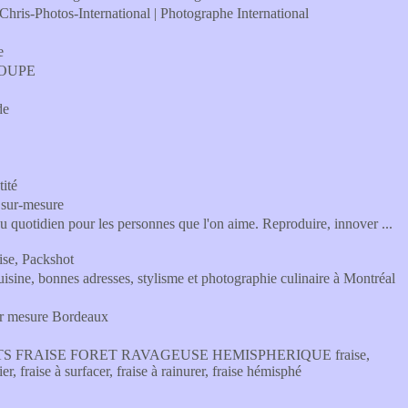
Chris-Photos-International | Photographe International
e
LOUPE
de
tité
e sur-mesure
s au quotidien pour les personnes que l'on aime. Reproduire, innover ...
ise, Packshot
cuisine, bonnes adresses, stylisme et photographie culinaire à Montréal
sur mesure Bordeaux
 FRAISE FORET RAVAGEUSE HEMISPHERIQUE fraise,
ier, fraise à surfacer, fraise à rainurer, fraise hémisphé