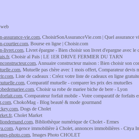
s web
on-assurance-vie.com
, ChoisirSonAssuranceVie.com | Quel assurance vie
on-courtier.com
, Bourse en ligne | Choisir.com
on-livret.com
, Livret épargne - Bien choisir son livret d'epargne avec le
ais.fr
, Choisir al Païs | LE 1ER DRIVE FERMIER DU TARN
nconstructeur.com
, Annuaire constructeur maison : Bien choisir son co
tuelle.com
, Mutuelle pas chère avec 1 mois offert, Comparateur devis m
rir.com
, Liste de cadeaux : Créez votre liste de cadeaux en ligne gratuit
mutuelle.com
, Comparatif mutuelle - comparer les prix des mutuelles
robedemariee.com
, Choisir sa robe de mariee biche de bere - Lyon
nforfait.com
, Comparateur forfait mobile - Votre comparatif de forfaits e
g.com
, ChokoMag - Blog beauté & mode gourmand
ockey.com
, Dogs de Cholet
ket.fr
, Cholet Market
ibliondemand.com
, Bibliothèque numérique de Cholet - Ermes
tya.com
, Agence immobilière à Cholet, annonces immobilières - Citya I
ages-photo.com
, Images Photo CHOLET