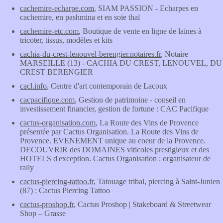
cachemire-echarpe.com
, SIAM PASSION - Echarpes en
cachemire, en pashmina et en soie thaï
cachemire-etc.com
, Boutique de vente en ligne de laines à
tricoter, tissus, modèles et kits
cachia-du-crest-lenouvel-berengier.notaires.fr
, Notaire
MARSEILLE (13) - CACHIA DU CREST, LENOUVEL, DU
CREST BERENGIER
cacl.info
, Centre d'art contemporain de Lacoux
cacpacifique.com
, Gestion de patrimoine - conseil en
investissement financier, gestion de fortune : CAC Pacifique
cactus-organisation.com
, La Route des Vins de Provence
présentée par Cactus Organisation. La Route des Vins de
Provence. EVENEMENT unique au coeur de la Provence.
DECOUVRIR des DOMAINES viticoles prestigieux et des
HOTELS d'exception. Cactus Organisation : organisateur de
rally
cactus-piercing-tattoo.fr
, Tatouage tribal, piercing à Saint-Junien
(87) : Cactus Piercing Tattoo
cactus-proshop.fr
, Cactus Proshop | Stakeboard & Streetwear
Shop – Grasse