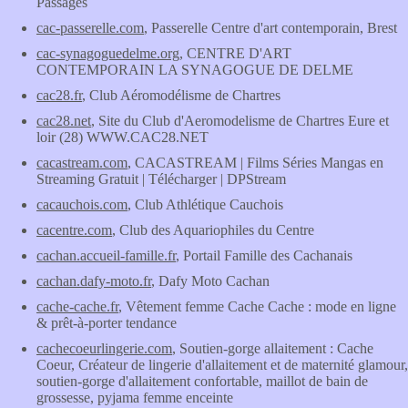
Passages
cac-passerelle.com
, Passerelle Centre d'art contemporain, Brest
cac-synagoguedelme.org
, CENTRE D'ART
CONTEMPORAIN LA SYNAGOGUE DE DELME
cac28.fr
, Club Aéromodélisme de Chartres
cac28.net
, Site du Club d'Aeromodelisme de Chartres Eure et
loir (28) WWW.CAC28.NET
cacastream.com
, CACASTREAM | Films Séries Mangas en
Streaming Gratuit | Télécharger | DPStream
cacauchois.com
, Club Athlétique Cauchois
cacentre.com
, Club des Aquariophiles du Centre
cachan.accueil-famille.fr
, Portail Famille des Cachanais
cachan.dafy-moto.fr
, Dafy Moto Cachan
cache-cache.fr
, Vêtement femme Cache Cache : mode en ligne
& prêt-à-porter tendance
cachecoeurlingerie.com
, Soutien-gorge allaitement : Cache
Coeur, Créateur de lingerie d'allaitement et de maternité glamour,
soutien-gorge d'allaitement confortable, maillot de bain de
grossesse, pyjama femme enceinte