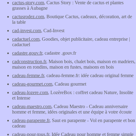
cactus-story.com
, Cactus Story : Vente de cactus et plantes
grasses à Aubagne
cactusrodez.com
, Boutique Cactus, cadeaux, décoration, art de
la table
cad-invest.com
, Cad-Invest
cadactuel.com
, Goodies, objet publicitaire, cadeau entreprise |
cadactuel
cadastre.gouv.fr
, cadastre .gouv.fr
cadconstruction.fr
, Maison bois, chalet bois, maison en madriers,
maison en rondins, maison en fustes, maisons en bois
cadeau-femme.fr
, cadeau-femme.fr: idée cadeau original femme
cadeau-gourmet.com
, Cadeau gourmet
cadeau-lozere.com
, LozèreBox : coffret cadeau Nature, Insolite
et Intense
cadeau-maestro.com
, Cadeau Maestro - Cadeau anniversaire
homme et femme, idées originales et une équipe à votre écoute
cadeau-parapente.fr
, Saut en parapente - Vol en parapente et bon
cadeau
cadeau-pour-tous.fr
, Idée Cadeau pour homme et femme simple