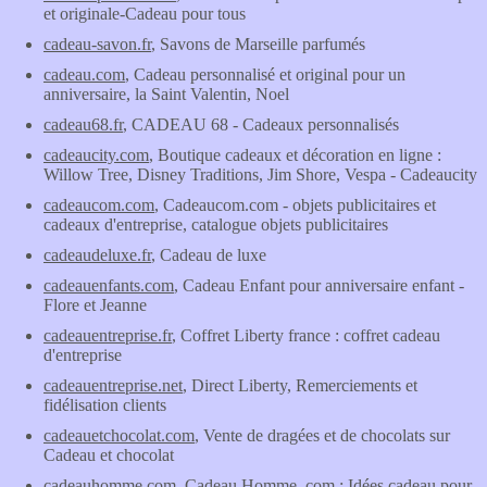
et originale-Cadeau pour tous
cadeau-savon.fr
, Savons de Marseille parfumés
cadeau.com
, Cadeau personnalisé et original pour un
anniversaire, la Saint Valentin, Noel
cadeau68.fr
, CADEAU 68 - Cadeaux personnalisés
cadeaucity.com
, Boutique cadeaux et décoration en ligne :
Willow Tree, Disney Traditions, Jim Shore, Vespa - Cadeaucity
cadeaucom.com
, Cadeaucom.com - objets publicitaires et
cadeaux d'entreprise, catalogue objets publicitaires
cadeaudeluxe.fr
, Cadeau de luxe
cadeauenfants.com
, Cadeau Enfant pour anniversaire enfant -
Flore et Jeanne
cadeauentreprise.fr
, Coffret Liberty france : coffret cadeau
d'entreprise
cadeauentreprise.net
, Direct Liberty, Remerciements et
fidélisation clients
cadeauetchocolat.com
, Vente de dragées et de chocolats sur
Cadeau et chocolat
cadeauhomme.com
, Cadeau Homme .com : Idées cadeau pour