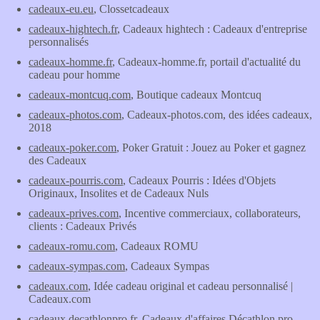
cadeaux-eu.eu
, Clossetcadeaux
cadeaux-hightech.fr
, Cadeaux hightech : Cadeaux d'entreprise
personnalisés
cadeaux-homme.fr
, Cadeaux-homme.fr, portail d'actualité du
cadeau pour homme
cadeaux-montcuq.com
, Boutique cadeaux Montcuq
cadeaux-photos.com
, Cadeaux-photos.com, des idées cadeaux,
2018
cadeaux-poker.com
, Poker Gratuit : Jouez au Poker et gagnez
des Cadeaux
cadeaux-pourris.com
, Cadeaux Pourris : Idées d'Objets
Originaux, Insolites et de Cadeaux Nuls
cadeaux-prives.com
, Incentive commerciaux, collaborateurs,
clients : Cadeaux Privés
cadeaux-romu.com
, Cadeaux ROMU
cadeaux-sympas.com
, Cadeaux Sympas
cadeaux.com
, Idée cadeau original et cadeau personnalisé |
Cadeaux.com
cadeaux.decathlonpro.fr
, Cadeaux d'affaires Décathlon pro