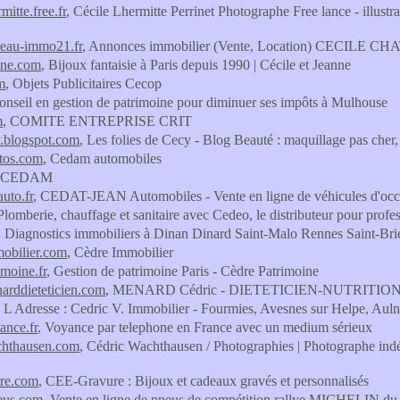
rmitte.free.fr
, Cécile Lhermitte Perrinet Photographe Free lance - illust
teau-immo21.fr
, Annonces immobilier (Vente, Location) CECI
nne.com
, Bijoux fantaisie à Paris depuis 1990 | Cécile et Jeanne
m
, Objets Publicitaires Cecop
onseil en gestion de patrimoine pour diminuer ses impôts à Mulhouse
m
, COMITE ENTREPRISE CRIT
.blogspot.com
, Les folies de Cecy - Blog Beauté : maquillage pas cher,
tos.com
, Cedam automobiles
, CEDAM
uto.fr
, CEDAT-JEAN Automobiles - Vente en ligne de véhicules d'occa
 Plomberie, chauffage et sanitaire avec Cedeo, le distributeur pour pro
, Diagnostics immobiliers à Dinan Dinard Saint-Malo Rennes Saint-Bri
obilier.com
, Cèdre Immobilier
imoine.fr
, Gestion de patrimoine Paris - Cèdre Patrimoine
arddieteticien.com
, MENARD Cédric - DIETETICIEN-NUTRITIONN
, L Adresse : Cedric V. Immobilier - Fourmies, Avesnes sur Helpe, A
ance.fr
, Voyance par telephone en France avec un medium sérieux
chthausen.com
, Cédric Wachthausen / Photographies | Photographe in
ure.com
, CEE-Gravure : Bijoux et cadeaux gravés et personnalisés
eus.com
, Vente en ligne de pneus de compétition rallye MICHELIN 