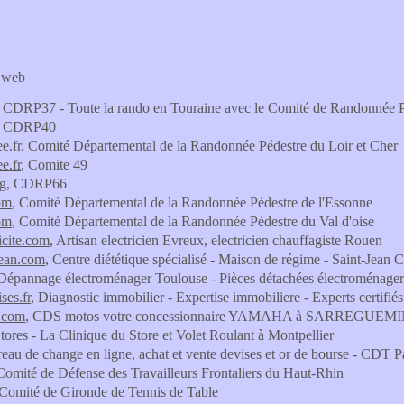
s web
, CDRP37 - Toute la rando en Touraine avec le Comité de Randonnée Pé
, CDRP40
e.fr
, Comité Départemental de la Randonnée Pédestre du Loir et Cher
e.fr
, Comite 49
rg
, CDRP66
om
, Comité Départemental de la Randonnée Pédestre de l'Essonne
om
, Comité Départemental de la Randonnée Pédestre du Val d'oise
icite.com
, Artisan electricien Evreux, electricien chauffagiste Rouen
jean.com
, Centre diététique spécialisé - Maison de régime - Saint-Jean 
 Dépannage électroménager Toulouse - Pièces détachées électroménage
ses.fr
, Diagnostic immobilier - Expertise immobiliere - Experts certifiés
.com
, CDS motos votre concessionnaire YAMAHA à SARREGUEMI
Stores - La Clinique du Store et Volet Roulant à Montpellier
reau de change en ligne, achat et vente devises et or de bourse - CDT P
Comité de Défense des Travailleurs Frontaliers du Haut-Rhin
 Comité de Gironde de Tennis de Table