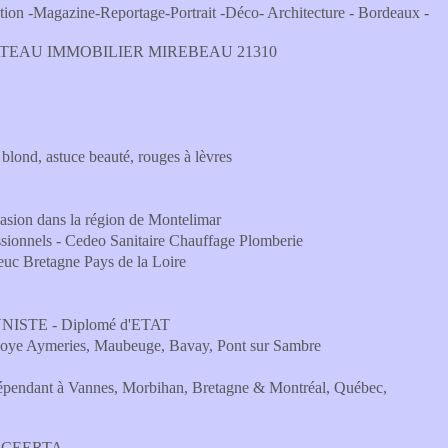
ration -Magazine-Reportage-Portrait -Déco- Architecture - Bordeaux -
LE CHATEAU IMMOBILIER MIREBEAU 21310
 blond, astuce beauté, rouges à lèvres
sion dans la région de Montelimar
fessionnels - Cedeo Sanitaire Chauffage Plomberie
euc Bretagne Pays de la Loire
ISTE - Diplomé d'ETAT
ulnoye Aymeries, Maubeuge, Bavay, Pont sur Sambre
dépendant à Vannes, Morbihan, Bretagne & Montréal, Québec,
du CEERTA