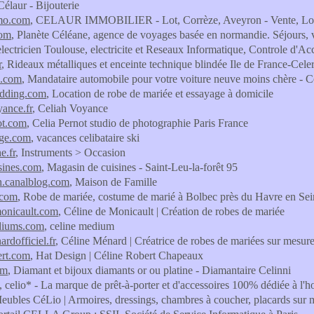
Célaur - Bijouterie
mo.com
, CELAUR IMMOBILIER - Lot, Corrèze, Aveyron - Vente, Loc
com
, Planète Céléane, agence de voyages basée en normandie. Séjours, v
electricien Toulouse, electricite et Reseaux Informatique, Controle d'Ac
r
, Rideaux métalliques et enceinte technique blindée Ile de France-Celer
o.com
, Mandataire automobile pour votre voiture neuve moins chère - C
edding.com
, Location de robe de mariée et essayage à domicile
yance.fr
, Celiah Voyance
ot.com
, Celia Pernot studio de photographie Paris France
ige.com
, vacances celibataire ski
e.fr
, Instruments > Occasion
isines.com
, Magasin de cuisines - Saint-Leu-la-forêt 95
h.canalblog.com
, Maison de Famille
.com
, Robe de mariée, costume de marié à Bolbec près du Havre en S
monicault.com
, Céline de Monicault | Création de robes de mariée
diums.com
, celine medium
rdofficiel.fr
, Céline Ménard | Créatrice de robes de mariées sur mesur
ert.com
, Hat Design | Céline Robert Chapeaux
om
, Diamant et bijoux diamants or ou platine - Diamantaire Celinni
, celio* - La marque de prêt-à-porter et d'accessoires 100% dédiée à l
Meubles CéLio | Armoires, dressings, chambres à coucher, placards sur 