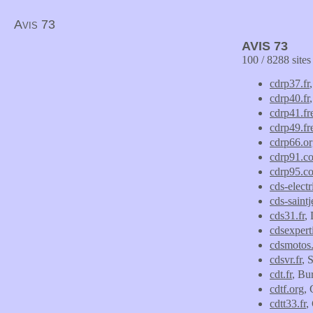
Avis 73
AVIS 73
100 / 8288 site
cdrp37.fr
cdrp40.fr
cdrp41.fre
cdrp49.fre
cdrp66.o
cdrp91.c
cdrp95.c
cds-electr
cds-saint
cds31.fr
,
cdsexperti
cdsmotos
cdsvr.fr
, 
cdt.fr
, Bu
cdtf.org
, 
cdtt33.fr
,