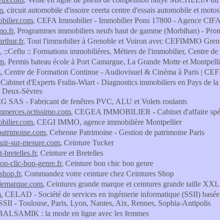
m
, circuit automobile d'issoire ceerta centre d'essais automobile et motos
bilier.com
, CEFA Immobilier - Immobilier Pons 17800 - Agence CIFA I
o.fr
, Programmes immobiliers neufs haut de gamme (Morbihan) - Promo
rthur.fr
, Tout l'immobilier à Grenoble et Voiron avec CEFIMMO Gren
, ::Ceflu :: Formations immobilières, Métiers de l'immobilier, Centre d
om
, Permis bateau école à Port Camargue, La Grande Motte et Montpelli
m
, Centre de Formation Continue - Audiovisuel & Cinéma à Paris | CE
 Cabinet d'Experts Fralin-Wiart - Diagnostics immobiliers en Pays de la
t Deux-Sèvres
G SAS - Fabricant de fenêtres PVC, ALU et Volets roulants
mmerces.octissimo.com
, CEGEA IMMOBILIER - Cabinet d'affaire spécia
bilier.com
, CEGI IMMO, agence immobilière Montpellier
patrimoine.com
, Cehenne Patrimoine - Gestion de patrimoine Paris
cuir-sur-mesure.com
, Ceinture Tucker
t-bretelles.fr
, Ceinture et Bretelles
bon-clic-bon-genre.fr
, Ceinture bon chic bon genre
shop.fr
, Commandez votre ceinture chez Ceintures Shop
sdemarque.com
, Ceintures grande marque et ceintures grande taille X
m
, CELAD - Société de services en ingénierie informatique (SSII) basée
I - Toulouse, Paris, Lyon, Nantes, Aix, Rennes, Sophia-Antipolis
 BALSAMIK : la mode en ligne avec les femmes