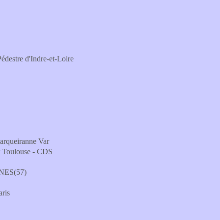
destre d'Indre-et-Loire
Carqueiranne Var
r Toulouse - CDS
NES(57)
aris