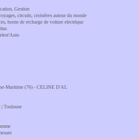
ation, Gestion
oyages, circuits, croisières autour du monde
ces, borne de recharge de voiture electrique
itas
elest'Auto
eine-Maritime (76) - CELINE D'AL
e | Toulouse
'homme
mesure