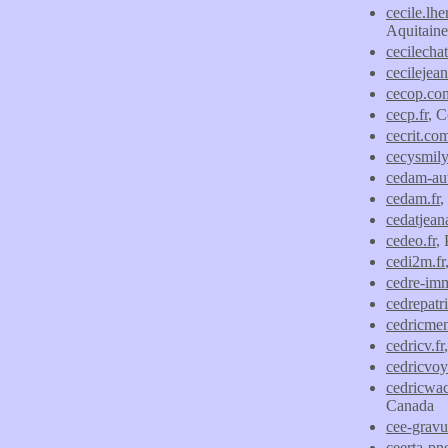
cecile.lhe
Aquitaine
cecilecha
cecilejea
cecop.co
cecp.fr
, C
cecrit.co
cecysmily
cedam-au
cedam.fr
cedatjeana
cedeo.fr
,
cedi2m.fr
cedre-imm
cedrepatr
cedricmen
cedricv.fr
cedricvoy
cedricwa
Canada
cee-grav
ceerta-pn