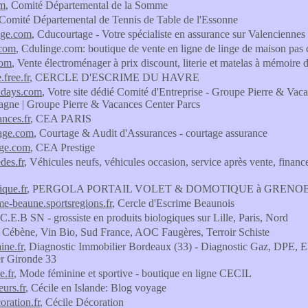
om
, Comité Départemental de la Somme
 Comité Départemental de Tennis de Table de l'Essonne
age.com
, Cducourtage - Votre spécialiste en assurance sur Valenciennes
.com
, Cdulinge.com: boutique de vente en ligne de linge de maison pas ch
com
, Vente électroménager à prix discount, literie et matelas à mémoire 
.free.fr
, CERCLE D'ESCRIME DU HAVRE
idays.com
, Votre site dédié Comité d'Entreprise - Groupe Pierre & Vac
agne | Groupe Pierre & Vacances Center Parcs
ances.fr
, CEA PARIS
tage.com
, Courtage & Audit d'Assurances - courtage assurance
ige.com
, CEA Prestige
des.fr
, Véhicules neufs, véhicules occasion, service après vente, fin
que.fr
, PERGOLA PORTAIL VOLET & DOMOTIQUE à GRENOB
me-beaune.sportsregions.fr
, Cercle d'Escrime Beaunois
 C.E.B SN - grossiste en produits biologiques sur Lille, Paris, Nord
, Cébène, Vin Bio, Sud France, AOC Faugères, Terroir Schiste
ine.fr
, Diagnostic Immobilier Bordeaux (33) - Diagnostic Gaz, DPE, E
r Gironde 33
e.fr
, Mode féminine et sportive - boutique en ligne CECIL
eurs.fr
, Cécile en Islande: Blog voyage
oration.fr
, Cécile Décoration