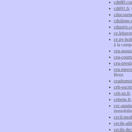
cdtt80.c
cdtt91.fr
,
cducourt
cdulinge
cduprix.
ce.lehavre
ce.pv-hol
à la camp
cea-assur
cea-cour
cea-prest
cea.merce
Benz
ceadomoti
ceb-escri
ceb-sn.fr
,
cebene.fr
cec-aquita
immobilie
cecil-mod
cecile-aill
cecile-dec