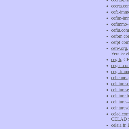
ceerta.co
cefa-immo
cefim-imm
cefimmo-a
ceflu.com
cefom.c
cefpf.co
cefw.org
,
Vendée e
ceg.fr
, CE
cegea-co
cegi-immo
cehenne-
ceinture-
ceinture-e
ceinture.
ceintures-
ceinture
celad.co
CELAD SSI
celaia.fr
,