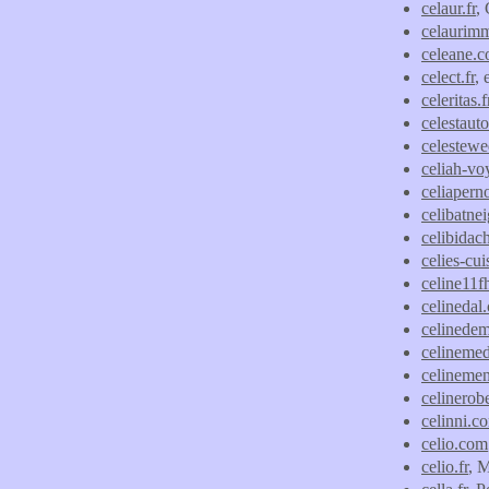
celaur.fr
, 
celaurim
celeane.
celect.fr
, 
celeritas.f
celestaut
celestew
celiah-vo
celiapern
celibatne
celibidach
celies-cu
celine11f
celinedal
celinede
celineme
celinemena
celinerob
celinni.c
celio.com
celio.fr
, 