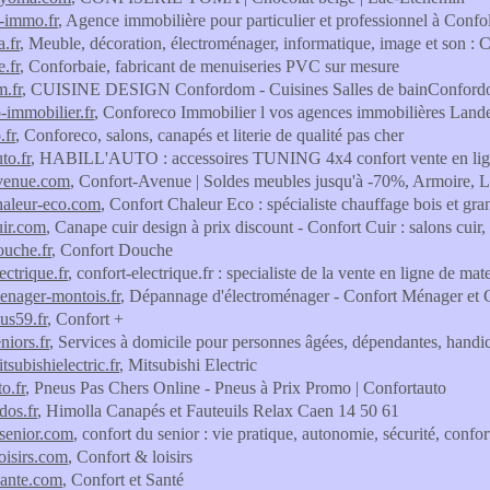
-immo.fr
, Agence immobilière pour particulier et professionnel à Conf
.fr
, Meuble, décoration, électroménager, informatique, image et son : 
.fr
, Conforbaie, fabricant de menuiseries PVC sur mesure
.fr
, CUISINE DESIGN Confordom - Cuisines Salles de bainConfordom 
-immobilier.fr
, Conforeco Immobilier l vos agences immobilières Land
.fr
, Conforeco, salons, canapés et literie de qualité pas cher
to.fr
, HABILL'AUTO : accessoires TUNING 4x4 confort vente en lig
avenue.com
, Confort-Avenue | Soldes meubles jusqu'à -70%, Armoire, L
haleur-eco.com
, Confort Chaleur Eco : spécialiste chauffage bois et gr
uir.com
, Canape cuir design à prix discount - Confort Cuir : salons cuir, 
ouche.fr
, Confort Douche
ectrique.fr
, confort-electrique.fr : specialiste de la vente en ligne de mat
enager-montois.fr
, Dépannage d'électroménager - Confort Ménager et C
us59.fr
, Confort +
niors.fr
, Services à domicile pour personnes âgées, dépendantes, handi
tsubishielectric.fr
, Mitsubishi Electric
o.fr
, Pneus Pas Chers Online - Pneus à Prix Promo | Confortauto
dos.fr
, Himolla Canapés et Fauteuils Relax Caen 14 50 61
senior.com
, confort du senior : vie pratique, autonomie, sécurité, confor
oisirs.com
, Confort & loisirs
sante.com
, Confort et Santé