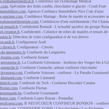
e-emballagemedical.fr
, Conférence sur l'Emballage Médical
it.com
, Spécialiste des fruits confits, chocolatier et glacier - Confi Fruit
eimmobiliere.com
, Agences Confiance Immobiliere Nice Cote d'azur
ce-mariage.com
, Confidence Mariage - Robe de mariée et accessoires su
esdunenutritionniste.com
, Confidences d'une nutritionniste | Par Chantal
al-renault.fr
, Confidential Renault - L'actualité sportive du groupe Ren
el-creation.fr
, Confidentiel - Créatrice de robes de mariées et tenues de
bulon.fr
, Détection de votre configuration et de vos drivers
or.audi.fr
, Configurateur Audi
.citroen.fr
, Configurateur - Citroën
e-du-languedoc.fr
, Confiserie du Languedoc
e-foraine.com
, Confiserie foraine
e-geromoise.fr
, La Confiserie Géromoise - bonbons des Vosges bio à G
e-gumuche.fr
, Confiserie Gumuche, artisan confiseur chocolatier
e-levasseur.com
, Confiserie Soissons : confiseur - Le Paradis Gourmand
e-lilamand.com
, Confiserie Lilamand
edutech.com
, Confiserie du Tech - Confiseur Biscuitier Catalan
eflorian.com
, Confiserie Florian
egourmande.be
, Confiserie Gourmande
elopez.com
, Confiserie Lopez Royan - Pontaillac
eneufcoeur.com
, B NEUFCOEUR CONFISEUR BONBON - confiserie
ieyoma.com
, CONFISERIE YOMA | Chocolat belge | Lac-Etchemin