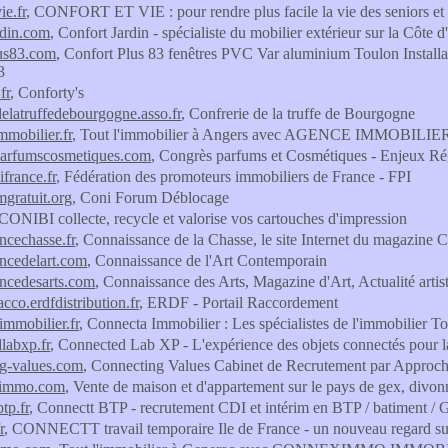
ie.fr
, CONFORT ET VIE : pour rendre plus facile la vie des seniors et
rdin.com
, Confort Jardin - spécialiste du mobilier extérieur sur la Côte 
lus83.com
, Confort Plus 83 fenêtres PVC Var aluminium Toulon Install
3
fr
, Conforty's
delatruffedebourgogne.asso.fr
, Confrerie de la truffe de Bourgogne
mmobilier.fr
, Tout l'immobilier à Angers avec AGENCE IMMOBI
parfumscosmetiques.com
, Congrès parfums et Cosmétiques - Enjeux Ré
ifrance.fr
, Fédération des promoteurs immobiliers de France - FPI
mgratuit.org
, Coni Forum Déblocage
 CONIBI collecte, recycle et valorise vos cartouches d'impression
ncechasse.fr
, Connaissance de la Chasse, le site Internet du magazine 
ncedelart.com
, Connaissance de l'Art Contemporain
ncedesarts.com
, Connaissance des Arts, Magazine d'Art, Actualité artis
cco.erdfdistribution.fr
, ERDF - Portail Raccordement
immobilier.fr
, Connecta Immobilier : Les spécialistes de l'immobilier 
labxp.fr
, Connected Lab XP - L'expérience des objets connectés pour 
ng-values.com
, Connecting Values Cabinet de Recrutement par Approch
-immo.com
, Vente de maison et d'appartement sur le pays de gex, divon
tp.fr
, Connectt BTP - recrutement CDI et intérim en BTP / batiment / G
r
, CONNECTT travail temporaire Ile de France - un nouveau regard sur