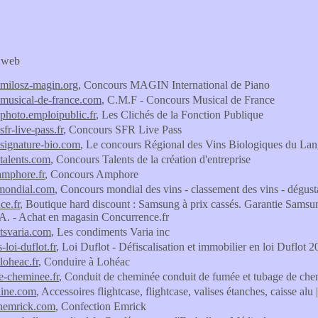
s web
milosz-magin.org
, Concours MAGIN International de Piano
musical-de-france.com
, C.M.F - Concours Musical de France
photo.emploipublic.fr
, Les Clichés de la Fonction Publique
fr-live-pass.fr
, Concours SFR Live Pass
signature-bio.com
, Le concours Régional des Vins Biologiques du Lan
talents.com
, Concours Talents de la création d'entreprise
amphore.fr
, Concours Amphore
mondial.com
, Concours mondial des vins - classement des vins - dégus
ce.fr
, Boutique hard discount : Samsung à prix cassés. Garant
- Achat en magasin Concurrence.fr
tsvaria.com
, Les condiments Varia inc
-loi-duflot.fr
, Loi Duflot - Défiscalisation et immobilier en loi Duflot 
loheac.fr
, Conduire à Lohéac
e-cheminee.fr
, Conduit de cheminée conduit de fumée et tubage de che
line.com
, Accessoires flightcase, flightcase, valises étanches, caisse alu
onemrick.com
, Confection Emrick