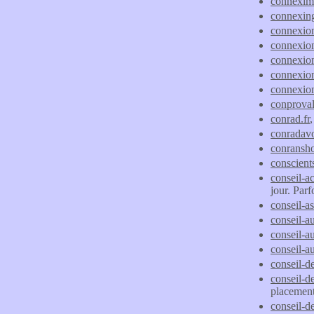
connexi
connexing
connexio
connexio
connexio
connexion
connexio
conproval
conrad.fr
conradavo
conransho
conscient
conseil-a
jour. Parf
conseil-as
conseil-au
conseil-a
conseil-au
conseil-d
conseil-d
placement 
conseil-d