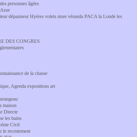
 des personnes âgées
d'Azur
ateur dépanneur Hyères volets store véranda PACA la Londe les
LIERE DES CONGRES
glementaires
Connaissance de la chasse
tique, Agenda expositions art
Tourangeau
la maison
e Directe
ne les bains
énie Civil
 le recrutement