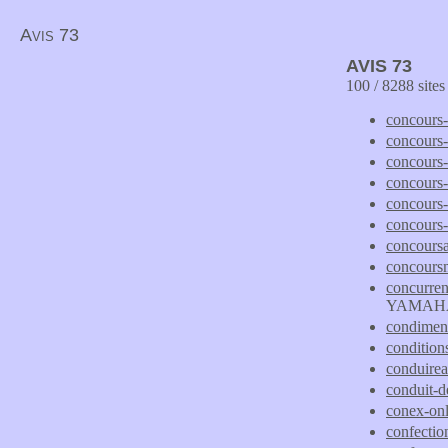
Avis 73
AVIS 73
100 / 8288 site
concours-
concours-
concours-
concours-s
concours-
concours-
concours
concours
concurren
YAMAHA. 
condimen
conditions
conduirea
conduit-d
conex-on
confecti