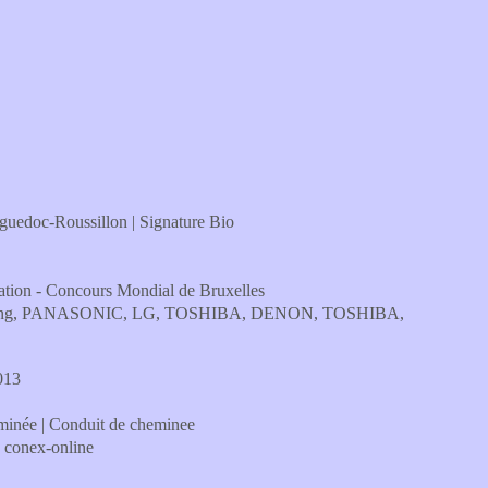
guedoc-Roussillon | Signature Bio
tation - Concours Mondial de Bruxelles
ie Samsung, PANASONIC, LG, TOSHIBA, DENON, TOSHIBA,
2013
minée | Conduit de cheminee
 | conex-online