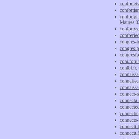
confortetv
confortja
confortp
Maures 8
confortys.
confrerie
congres-i
congres-
congresfp
coni.foru
conibi.fr
,
connaissa
connaissa
connaissa
connect-ra
connecta-
connected
connecti
connects
connectt-b
connectt.f